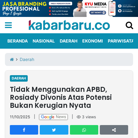
BERANDA
NASIONAL
DAERAH
EKONOMI
PARIWISATA
Informasi
KabarbaruTV
Kirim
Tentang
Daerah
Iklan
Berita
Kami
DAERAH
Berita
Tidak Menggunakan APBD,
Nasional
International
Olahraga
Entertainment
Daerah
Pariwisata
Kuliner
Kolom
Rosiady Divonis Atas Potensi
Bukan Kerugian Nyata
Network
11/10/2025
|
|
3
views
PT
TREETAN