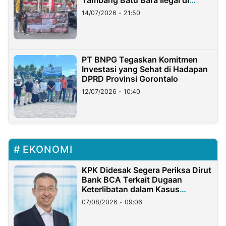
Lampung
14/07/2026 - 21:50
PT BNPG Tegaskan Komitmen
Investasi yang Sehat di Hadapan
DPRD Provinsi Gorontalo
12/07/2026 - 10:40
EKONOMI
KPK Didesak Segera Periksa Dirut
Bank BCA Terkait Dugaan
Keterlibatan dalam Kasus
Hilangnya Dana Nasabah Rp2,58
07/08/2026 - 09:06
Miliar