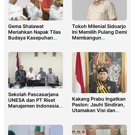
Gema Shalawat
Tokoh Milenial Sidoarjo
Meriahkan Napak Tilas
Ini Memilih Pulang Demi
Budaya Kasepuhan
Membangun
Makam Luhur
Kampungnya
Pekuncen di Kota
Mojokerto
Sekolah Pascasarjana
Kakang Prabu Ingatkan
UNESA dan PT Riset
Paslon: Jauhi Sindiran,
Manajemen Indonesia
Utamakan Visi dan
Jalin Kerja Sama
Misi!
Publikasi dan Riset