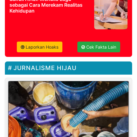
sebagai Cara Merekam Realitas
Kehidupan
Laporkan Hoaks
Cek Fakta Lain
JURNALISME HIJAU