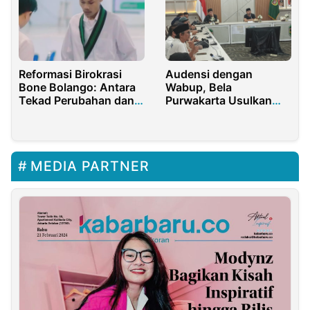
Reformasi Birokrasi
Audensi dengan
Bone Bolango: Antara
Wabup, Bela
Tekad Perubahan dan
Purwakarta Usulkan
Bayang-bayang
Dana Darurat untuk
Kepentingan
Krisis Sosial dan
UMKM
MEDIA PARTNER