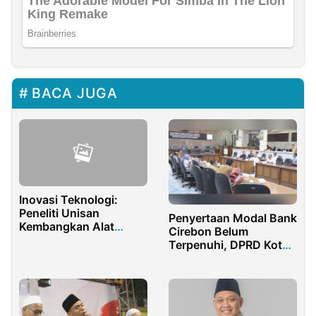
BACA JUGA
Inovasi Teknologi:
Peneliti Unisan
Penyertaan Modal Bank
Kembangkan Alat
Cirebon Belum
Destilasi Minyak Nilam
Terpenuhi, DPRD Kota
Berbasis Kompresor di
Cirebon Sarankan
Bone Bolango
Cabut Perda Nomor 12
Tahun 2021