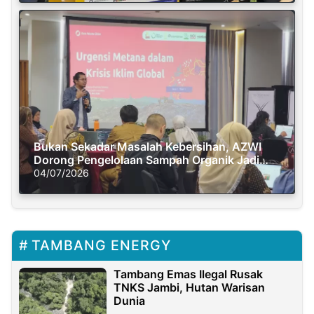
Bukan Sekadar Masalah Kebersihan, AZWI
Dorong Pengelolaan Sampah Organik Jadi
Solusi Krisis Iklim
04/07/2026
TAMBANG ENERGY
Tambang Emas Ilegal Rusak
TNKS Jambi, Hutan Warisan
Dunia