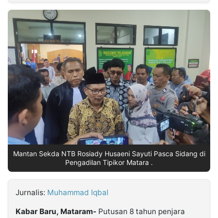
MULTIMEDIA
INDONESIA
Partner
Insight
Suara
Lens
Daily
Jalan
Idealita
Kita
Radar
Seedbacklink
NTB
Time
IDN
Jogja
Rakyat
News
Notice
Baru
Follow
Kabarbaru
Mantan Sekda NTB Rosiady Husaeni Sayuti Pasca Sidang di
Pengadilan Tipikor Matara .
Jurnalis:
Muhammad Iqbal
Kabar Baru, Mataram-
Putusan 8 tahun penjara