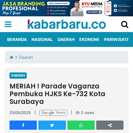
BERANDA
NASIONAL
DAERAH
EKONOMI
PARIWISATA
Informasi
KabarbaruTV
Kirim
Tentang
Daerah
Iklan
Berita
Kami
DAERAH
Berita
MERIAH ! Parade Vaganza
Nasional
International
Olahraga
Entertainment
Daerah
Pariwisata
Kuliner
Kolom
Pembuka HJKS Ke-732 Kota
Surabaya
Network
25/05/2025
|
|
3
views
PT
TREETAN