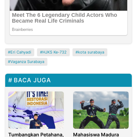
Eri Cahyadi
HJKS Ke-732
kota surabaya
Vaganza Surabaya
BACA JUGA
Tumbangkan Petahana,
Mahasiswa Madura