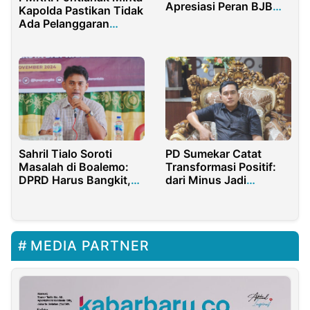
Apresiasi Peran BJB
Kapolda Pastikan Tidak
bagi Purwakarta
Ada Pelanggaran
Pemilu 2024 di Kalbar
Sahril Tialo Soroti
PD Sumekar Catat
Masalah di Boalemo:
Transformasi Positif:
DPRD Harus Bangkit,
dari Minus Jadi
Pertajam Pengawasan!
Surplus
MEDIA PARTNER