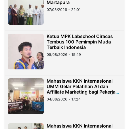
Martapura
07/08/2026 - 22:01
Ketua MPK Labschool Ciracas
Tembus 100 Pemimpin Muda
Terbaik Indonesia
05/08/2026 - 15:49
Mahasiswa KKN Internasional
UMM Gelar Pelatihan AI dan
Affiliate Marketing bagi Pekerja
Migran Indonesia di Taiwan
04/08/2026 - 17:24
Mahasiswa KKN Internasional