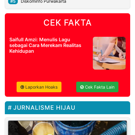
Diskominfo Purwakarta
CEK FAKTA
Saifull Amzi: Menulis Lagu
sebagai Cara Merekam Realitas
Kehidupan
Laporkan Hoaks
Cek Fakta Lain
JURNALISME HIJAU