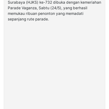
Surabaya (HJKS) ke-732 dibuka dengan kemeriahan
Parade Vaganza, Sabtu (24/5), yang berhasil
©
memukau ribuan penonton yang memadati
Kabarbaru.co
-
sepanjang rute parade.
2026
PT.
Kabarbaru
Media
Holding