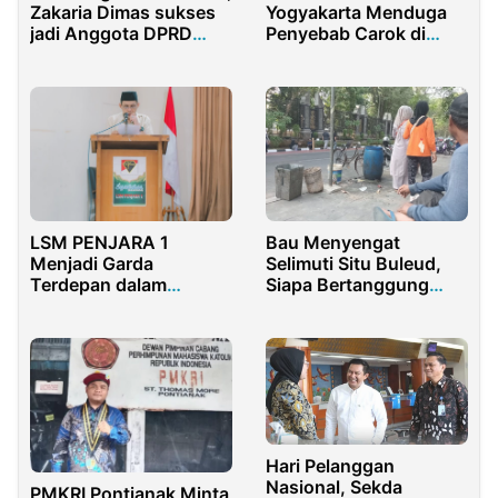
Zakaria Dimas sukses
Yogyakarta Menduga
jadi Anggota DPRD
Penyebab Carok di
Sidoarjo
Sampang Karena
Kelalaian Aparat
LSM PENJARA 1
Bau Menyengat
Menjadi Garda
Selimuti Situ Buleud,
Terdepan dalam
Siapa Bertanggung
Pemberantasan
Jawab?
Korupsi di Indonesia
Hari Pelanggan
Nasional, Sekda
PMKRI Pontianak Minta