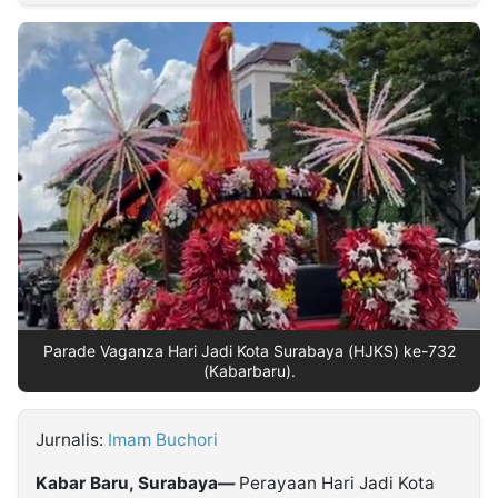
MULTIMEDIA
INDONESIA
Partner
Insight
Suara
Lens
Daily
Jalan
Idealita
Kita
Radar
Seedbacklink
NTB
Time
IDN
Jogja
Rakyat
News
Notice
Baru
Follow
Kabarbaru
Parade Vaganza Hari Jadi Kota Surabaya (HJKS) ke-732
(Kabarbaru).
Jurnalis:
Imam Buchori
Kabar Baru, Surabaya—
Perayaan Hari Jadi Kota