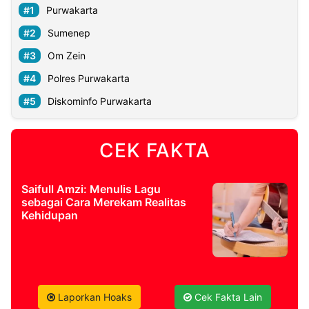
Purwakarta
Sumenep
Om Zein
Polres Purwakarta
Diskominfo Purwakarta
CEK FAKTA
Saifull Amzi: Menulis Lagu
sebagai Cara Merekam Realitas
Kehidupan
Laporkan Hoaks
Cek Fakta Lain