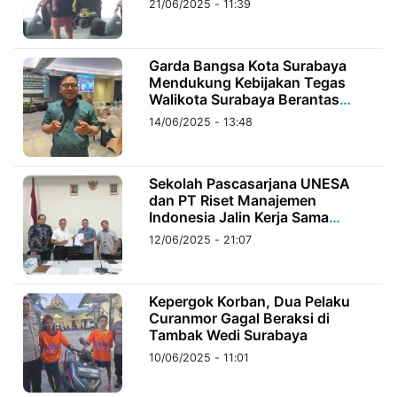
21/06/2025 - 11:39
©
Kabarbaru.co
Garda Bangsa Kota Surabaya
-
2026
Mendukung Kebijakan Tegas
Walikota Surabaya Berantas
Jukir Liar
14/06/2025 - 13:48
PT.
Kabarbaru
Media
Holding
Sekolah Pascasarjana UNESA
dan PT Riset Manajemen
Indonesia Jalin Kerja Sama
Publikasi dan Riset
12/06/2025 - 21:07
Kepergok Korban, Dua Pelaku
Curanmor Gagal Beraksi di
Tambak Wedi Surabaya
10/06/2025 - 11:01