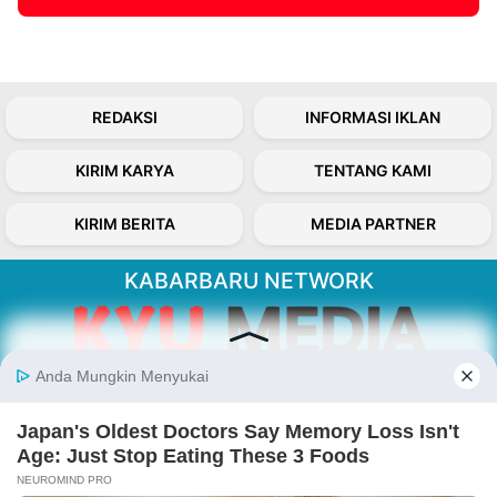
REDAKSI
INFORMASI IKLAN
KIRIM KARYA
TENTANG KAMI
KIRIM BERITA
MEDIA PARTNER
KABARBARU NETWORK
About Our Kabarbaru.co
Kabarbaru.co menyajikan berita aktual dan
inspiratif dari sudut pandang berbaik sangka
serta terverifikasi dari sumber yang tepat.