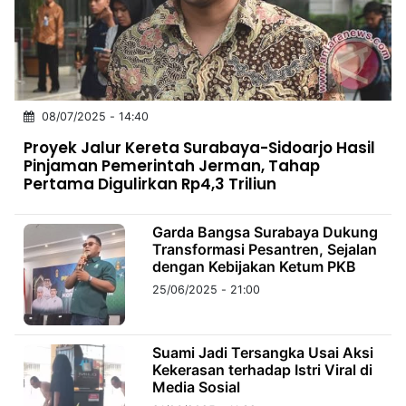
MULTIMEDIA
INDONESIA
Partner
08/07/2025 - 14:40
Insight
Suara
Lens
Daily
Jalan
Idealita
Kita
Radar
Seedbacklink
Proyek Jalur Kereta Surabaya-Sidoarjo Hasil
NTB
Time
IDN
Jogja
Rakyat
News
Notice
Baru
Pinjaman Pemerintah Jerman, Tahap
Pertama Digulirkan Rp4,3 Triliun
Follow
Kabarbaru
Garda Bangsa Surabaya Dukung
Transformasi Pesantren, Sejalan
dengan Kebijakan Ketum PKB
25/06/2025 - 21:00
Suami Jadi Tersangka Usai Aksi
Kekerasan terhadap Istri Viral di
Media Sosial