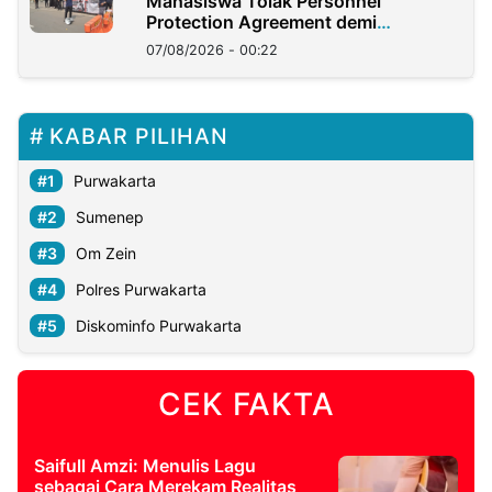
Mahasiswa Tolak Personnel
Protection Agreement demi
Kedaulatan Negara
07/08/2026 - 00:22
KABAR PILIHAN
Purwakarta
Sumenep
Om Zein
Polres Purwakarta
Diskominfo Purwakarta
CEK FAKTA
Saifull Amzi: Menulis Lagu
sebagai Cara Merekam Realitas