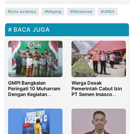
kota surabaya
Magang
Mahasiswa
UINSA
BACA JUGA
GMPI Bangkalan
Warga Desak
Peringati 10 Muharram
Pemerintah Cabut Izin
Dengan Kegiatan
PT Semen Imasco
Santunan Anak Yatim
Asiatic Usai Tragedi
Dua Nyawa Melayang