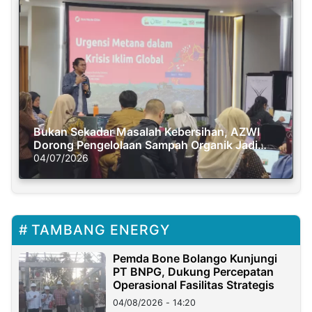
Bukan Sekadar Masalah Kebersihan, AZWI
Dorong Pengelolaan Sampah Organik Jadi
Solusi Krisis Iklim
04/07/2026
TAMBANG ENERGY
Pemda Bone Bolango Kunjungi
PT BNPG, Dukung Percepatan
Operasional Fasilitas Strategis
04/08/2026 - 14:20