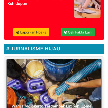
Kehidupan
Laporkan Hoaks
Cek Fakta Lain
JURNALISME HIJAU
Warga Mojokerto Terdampak Limbah Home