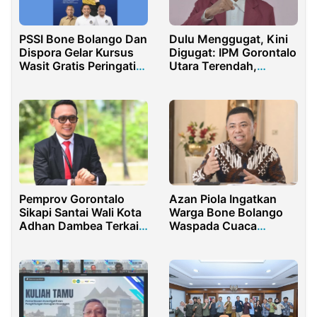
PSSI Bone Bolango Dan
Dulu Menggugat, Kini
Dispora Gelar Kursus
Digugat: IPM Gorontalo
Wasit Gratis Peringati
Utara Terendah,
HUT PSSI
Kepemimpinan
Intelektual Thariq
Modanggu Disorot
Pemprov Gorontalo
Azan Piola Ingatkan
Sikapi Santai Wali Kota
Warga Bone Bolango
Adhan Dambea Terkait
Waspada Cuaca
Komisaris BSG
Ekstrem