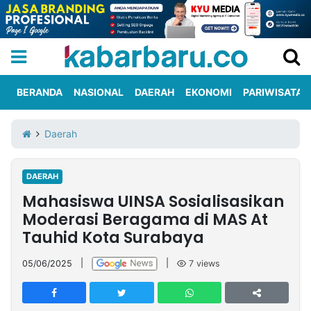
BERANDA
NASIONAL
DAERAH
EKONOMI
PARIWISATA
Informasi
KabarbaruTV
Kirim
Tentang
Daerah
Iklan
Berita
Kami
DAERAH
Berita
Mahasiswa UINSA Sosialisasikan
Nasional
International
Olahraga
Entertainment
Daerah
Pariwisata
Kuliner
Kolom
Moderasi Beragama di MAS At
Tauhid Kota Surabaya
Network
05/06/2025
|
|
7
views
PT
TREETAN