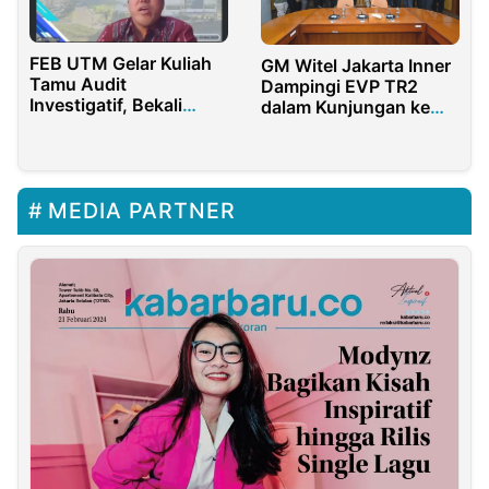
FEB UTM Gelar Kuliah
GM Witel Jakarta Inner
Tamu Audit
Dampingi EVP TR2
Investigatif, Bekali
dalam Kunjungan ke
Mahasiswa Bongkar
Pusat Pengelolaan
Kasus Korupsi
Komplek GBK
MEDIA PARTNER