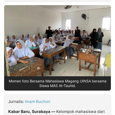
MULTIMEDIA
INDONESIA
Partner
Insight
Suara
Lens
Daily
Jalan
Idealita
Kita
Dinamikapost.com
Radar
Seedbacklink
NTB
Time
IDN
Jogja
Rakyat
News
Notice
Baru
Follow
Kabarbaru
Momen foto Bersama Mahasiswa Magang UINSA bersama
Siswa MAS At-Tauhid.
Jurnalis:
Imam Buchori
Kabar Baru, Surabaya —
Kelompok mahasiswa dari