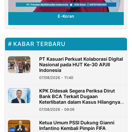
E-Koran
KABAR TERBARU
PT Kasuari Perkuat Kolaborasi Digital
Nasional pada HUT Ke-30 APJII
Indonesia
07/08/2026 - 11:40
KPK Didesak Segera Periksa Dirut
Bank BCA Terkait Dugaan
Keterlibatan dalam Kasus Hilangnya
Dana Nasabah Rp2,58 Miliar
07/08/2026 - 09:06
Ketua Umum PSSI Dukung Gianni
Infantino Kembali Pimpin FIFA