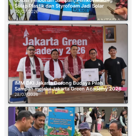
Solusi Timbunan Sampah, Pemkot Malang
Sulap Plastik dan Styrofoam Jadi Solar
30/07/2026
IMM DKI Jakarta Dorong Budaya Pilah
Sampah melalui Jakarta Green Academy 2026
28/07/2026