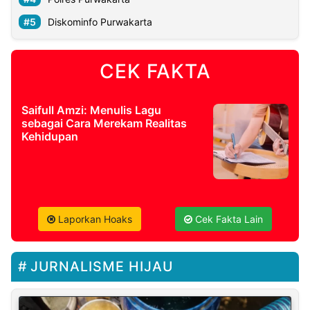
Diskominfo Purwakarta
CEK FAKTA
Saifull Amzi: Menulis Lagu
sebagai Cara Merekam Realitas
Kehidupan
Laporkan Hoaks
Cek Fakta Lain
JURNALISME HIJAU