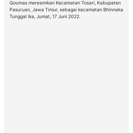
Qoumas meresmikan Kecamatan Tosari, Kabupaten
Pasuruan, Jawa Timur, sebagai kecamatan Bhinneka
©
Tunggal Ika, Jumat, 17 Juni 2022.
Kabarbaru.co
-
2026
PT.
Kabarbaru
Media
Holding