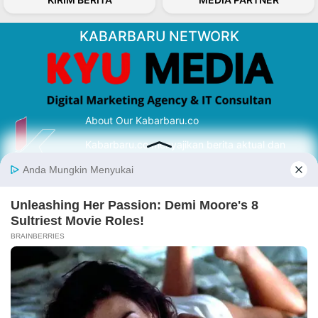
KABARBARU NETWORK
About Our Kabarbaru.co
Kabarbaru.co menyajikan berita aktual dan
inspiratif dari sudut pandang berbaik sangka
serta terverifikasi dari sumber yang tepat.
Follow Kabarbaru