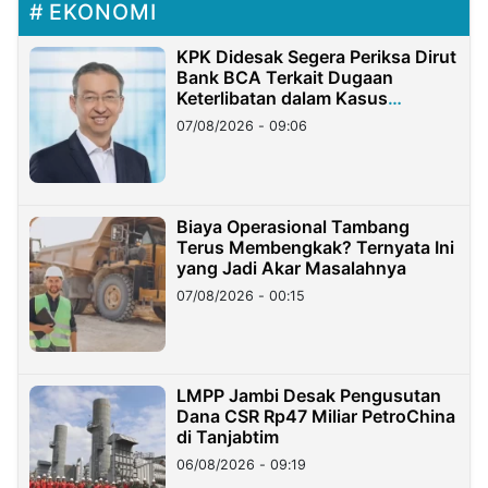
EKONOMI
KPK Didesak Segera Periksa Dirut
Bank BCA Terkait Dugaan
Keterlibatan dalam Kasus
Hilangnya Dana Nasabah Rp2,58
07/08/2026 - 09:06
Miliar
Biaya Operasional Tambang
Terus Membengkak? Ternyata Ini
yang Jadi Akar Masalahnya
07/08/2026 - 00:15
LMPP Jambi Desak Pengusutan
Dana CSR Rp47 Miliar PetroChina
di Tanjabtim
06/08/2026 - 09:19