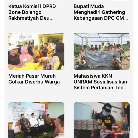
Ketua Komisi I DPRD
Bupati Muda
Bone Bolango
Menghadiri Gathering
Rakhmatiyah Deu
Kebangsaan DPC GMNI
Bahas Pemberhentian
Kubu Raya
Kades Toto Utara
Meriah Pasar Murah
Mahasiswa KKN
Golkar Diserbu Warga
UNRAM Sosialisasikan
Sistem Pertanian Tepat
Guna di Lombok Barat