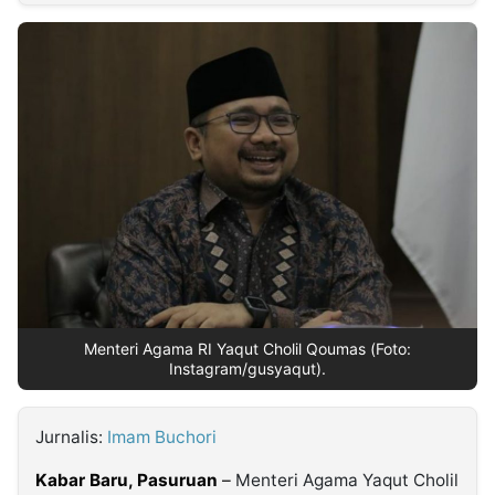
MULTIMEDIA
INDONESIA
Partner
Insight
Suara
Lens
Daily
Jalan
Idealita
Kita
Dinamikapost.com
Radar
Seedbacklink
NTB
Time
IDN
Jogja
Rakyat
News
Notice
Baru
Follow
Kabarbaru
Menteri Agama RI Yaqut Cholil Qoumas (Foto:
Instagram/gusyaqut).
Jurnalis:
Imam Buchori
Kabar Baru, Pasuruan
–
Menteri Agama Yaqut Cholil