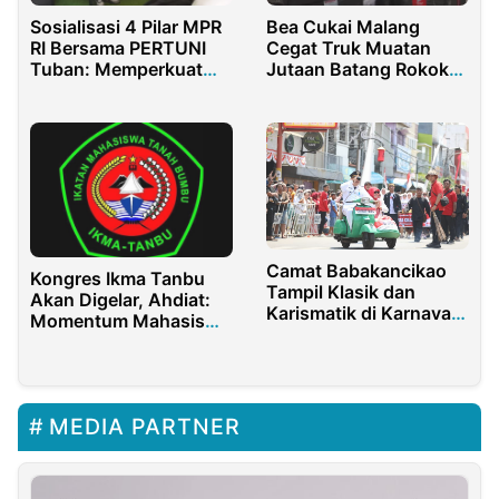
Sosialisasi 4 Pilar MPR
Bea Cukai Malang
RI Bersama PERTUNI
Cegat Truk Muatan
Tuban: Memperkuat
Jutaan Batang Rokok
Nilai Kebangsaan bagi
Ilegal Merek OK Bold di
Penyandang Disabilitas
Pujon
Netra
Camat Babakancikao
Kongres Ikma Tanbu
Tampil Klasik dan
Akan Digelar, Ahdiat:
Karismatik di Karnaval
Momentum Mahasiswa
HUT ke-80 RI
Berkontribusi Untuk
Purwakarta
Daerah
MEDIA PARTNER