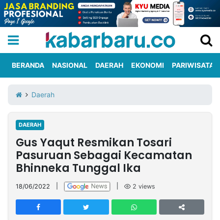
BERANDA
NASIONAL
DAERAH
EKONOMI
PARIWISATA
Informasi
KabarbaruTV
Kirim
Tentang
Daerah
Iklan
Berita
Kami
DAERAH
Berita
Gus Yaqut Resmikan Tosari
Nasional
International
Olahraga
Entertainment
Daerah
Pariwisata
Kuliner
Kolom
Pasuruan Sebagai Kecamatan
Bhinneka Tunggal Ika
Network
18/06/2022
|
|
2
views
PT
TREETAN