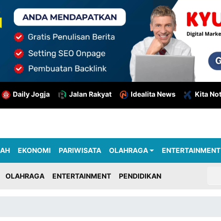
Daily Jogja
Jalan Rakyat
Idealita News
Kita No
RAH
EKONOMI
PARIWISATA
OLAHRAGA
ENTERTAINMENT
OLAHRAGA
ENTERTAINMENT
PENDIDIKAN