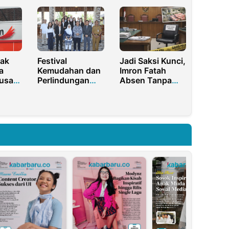
Pamekasan
Buntaran
Kembali Picu
Tulungagung
Kontroversi
Bandel
Beroperasi
sak
Festival
Jadi Saksi Kunci,
a
Kemudahan dan
Imron Fatah
usat
Perlindungan
Absen Tanpa
Usaha Mikro di
Alasan di Sidang
us
Lombok Tengah,
Dugaan Korupsi
3
BRI Siap Dukung
PT TMM
ang
UMKM
Bangkalan