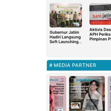
Capres 2024
Muda Yang
Memimpin
Aktivis De
Gubernur Jatim
APH Periks
Hadiri Langsung
Pimpinan P
Soft Launching
Bank Jatim
MTQ XXIX 2021
dalam Kas
Fraud Rp2
Miliar Cab
Sumenep
MEDIA PARTNER