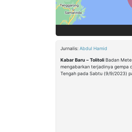
©
Kabarbaru.co
-
2026
PT.
Jurnalis:
Abdul Hamid
Kabarbaru
Media
Holding
Kabar Baru – Tolitoli
Badan Meteo
mengabarkan terjadinya gempa d
Tengah pada Sabtu (9/9/2023) pa