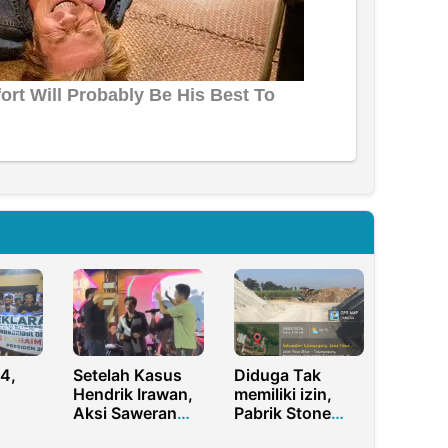
4,
Setelah Kasus
Diduga Tak
Hendrik Irawan,
memiliki izin,
Aksi Saweran
Pabrik Stone
ng
Pemilik MBG
Crusher di