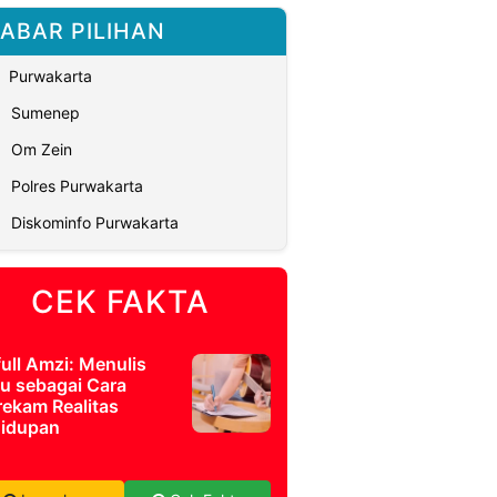
ABAR PILIHAN
Purwakarta
Sumenep
Om Zein
Polres Purwakarta
Diskominfo Purwakarta
CEK FAKTA
full Amzi: Menulis
u sebagai Cara
ekam Realitas
idupan