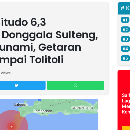
K
tudo 6,3
Donggala Sulteng,
unami, Getaran
pai Tolitoli
views
Sai
Lag
Mer
Keh