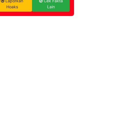
Laporkan
Cek Fakta
Hoaks
Lain