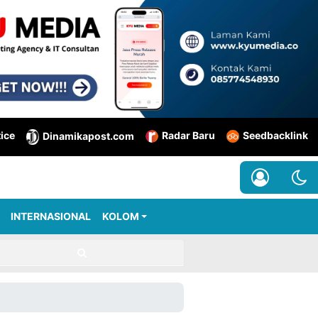
tice
Radar Baru
Seedbacklink
Dinamikapost.com
INTERNASIONAL
KOLOM