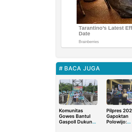
BACA JUGA
Komunitas
Pilpres 202
Gowes Bantul
Gapoktan
Gaspoll Dukung
Polowijo:
Gus Muhaimin
Saatnya Ya