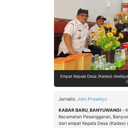
©
Kabarbaru.co
-
2026
PT.
Kabarbaru
Media
Holding
Empat Kepala Desa (Kades) diwila
(
Jurnalis:
Joko Prasetyo
KABAR BARU, BANYUWANGI
– K
Kecamatan Pesanggaran, Banyuwa
dari empat Kepala Desa (Kades) 