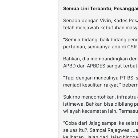
Semua Lini Terbantu, Pesangga
Senada dengan Vivin, Kades Pes
telah menjawab kebutuhan masyar
“Semua bidang, baik bidang pend
pertanian, semuanya ada di CSR P
Bahkan, dia membandingkan deng
APBD dan APBDES sangat terbat
“Tapi dengan munculnya PT BSI 
menjadi kesulitan rakyat,” beber
Sukirno mencontohkan, infrastruk
istimewa. Bahkan bisa dibilang pa
wilayah kecamatan lain. Termas
“Coba dari Jajag sampai ke sela
seluas itu?. Sampai Rajegwesi. Jad
kelihatan. Jalan dari Jajag hingg