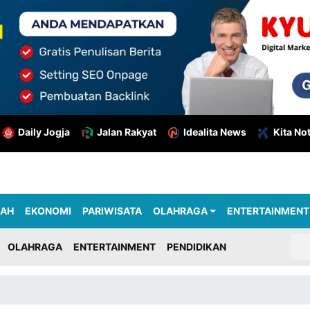
Daily Jogja
Jalan Rakyat
Idealita News
Kita No
RAH
EKONOMI
PARIWISATA
OLAHRAGA
ENTERTAINMENT
OLAHRAGA
ENTERTAINMENT
PENDIDIKAN