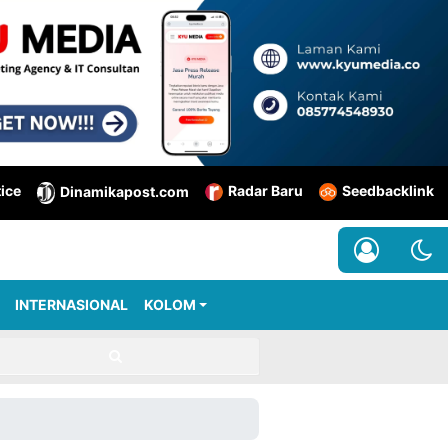
tice
Radar Baru
Seedbacklink
Dinamikapost.com
INTERNASIONAL
KOLOM