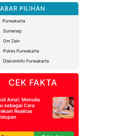
ABAR PILIHAN
Purwakarta
Sumenep
Om Zein
Polres Purwakarta
Diskominfo Purwakarta
CEK FAKTA
full Amzi: Menulis
u sebagai Cara
ekam Realitas
idupan