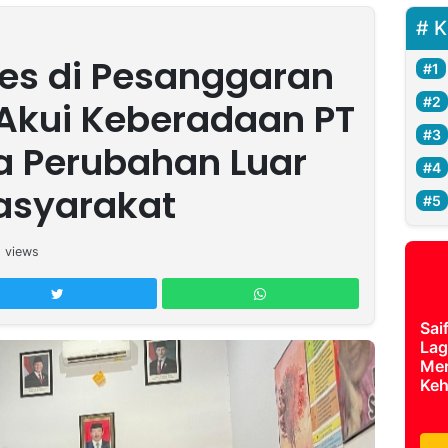
K
es di Pesanggaran
Akui Keberadaan PT
 Perubahan Luar
asyarakat
1
views
Sai
Lag
Mer
Keh