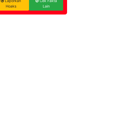
Laporkan
Cek Fakta
Hoaks
Lain