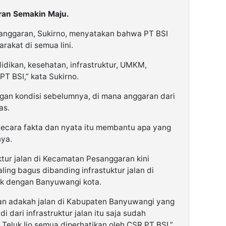
ran Semakin Maju.
anggaran, Sukirno, menyatakan bahwa PT BSI
akat di semua lini.
idikan, kesehatan, infrastruktur, UMKM,
T BSI,” kata Sukirno.
an kondisi sebelumnya, di mana anggaran dari
as.
secara fakta dan nyata itu membantu apa yang
nya.
tur jalan di Kecamatan Pesanggaran kini
ling bagus dibanding infrastuktur jalan di
uk dengan Banyuwangi kota.
tan adakah jalan di Kabupaten Banyuwangi yang
i dari infrastruktur jalan itu saja sudah
a Teluk Ijo semua diperhatikan oleh CSR PT BSI,”