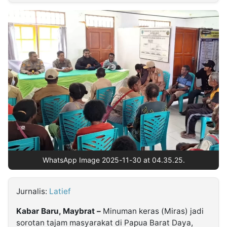
MULTIMEDIA
INDONESIA
Partner
Insight
Suara
Lens
Daily
Jalan
Idealita
Kita
Dinamikapost.com
Radar
Seedbacklink
NTB
Time
IDN
Jogja
Rakyat
News
Notice
Baru
Follow
Kabarbaru
WhatsApp Image 2025-11-30 at 04.35.25.
Jurnalis:
Latief
Kabar Baru, Maybrat –
Minuman keras (Miras) jadi
sorotan tajam masyarakat di Papua Barat Daya,