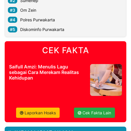
Sumenep
Om Zein
Polres Purwakarta
Diskominfo Purwakarta
CEK FAKTA
Saifull Amzi: Menulis Lagu
sebagai Cara Merekam Realitas
Kehidupan
Laporkan Hoaks
Cek Fakta Lain