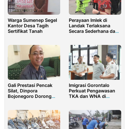
Warga Sumenep Segel
Perayaan Imlek di
Kantor Desa Tagih
Landak Terlaksana
Sertifikat Tanah
Secara Sederhana dan
Disiplin Prokes
Gali Prestasi Pencak
Imigrasi Gorontalo
Silat, Dinpora
Perkuat Pengawasan
Bojonegoro Dorong
TKA dan WNA di
Pembinaan Tingkat
Pohuwato
Kecamatan