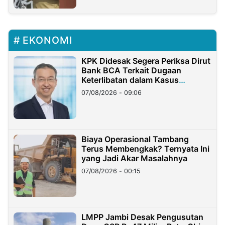
EKONOMI
KPK Didesak Segera Periksa Dirut
Bank BCA Terkait Dugaan
Keterlibatan dalam Kasus
Hilangnya Dana Nasabah Rp2,58
07/08/2026 - 09:06
Miliar
Biaya Operasional Tambang
Terus Membengkak? Ternyata Ini
yang Jadi Akar Masalahnya
07/08/2026 - 00:15
LMPP Jambi Desak Pengusutan