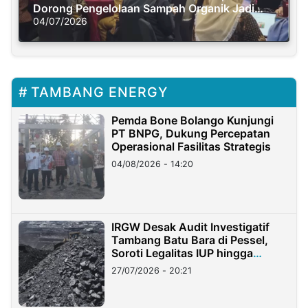
Dorong Pengelolaan Sampah Organik Jadi
Solusi Krisis Iklim
04/07/2026
TAMBANG ENERGY
Pemda Bone Bolango Kunjungi
PT BNPG, Dukung Percepatan
Operasional Fasilitas Strategis
04/08/2026 - 14:20
IRGW Desak Audit Investigatif
Tambang Batu Bara di Pessel,
Soroti Legalitas IUP hingga
Stockpile
27/07/2026 - 20:21