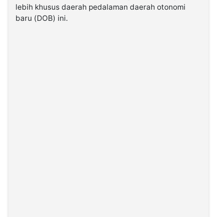
lebih khusus daerah pedalaman daerah otonomi
baru (DOB) ini.
©
Kabarbaru.co
-
2026
PT.
Kabarbaru
Media
Holding