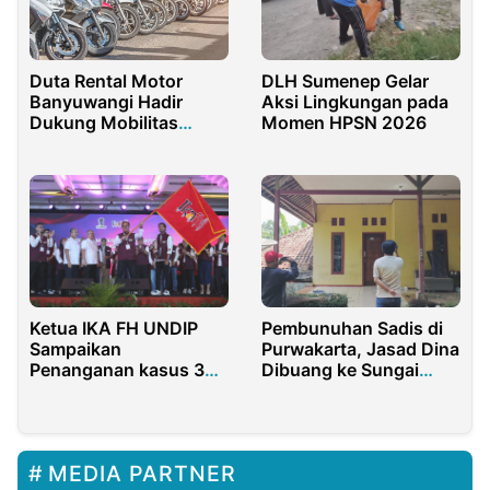
DLH Sumenep Gelar
Duta Rental Motor
Aksi Lingkungan pada
Banyuwangi Hadir
Momen HPSN 2026
Dukung Mobilitas
Warga dan Wisatawan
Pembunuhan Sadis di
Ketua IKA FH UNDIP
Purwakarta, Jasad Dina
Sampaikan
Dibuang ke Sungai
Penanganan kasus 3
Citarum Karawang
Mahasiswa Dengan
Restorative Justice
MEDIA PARTNER