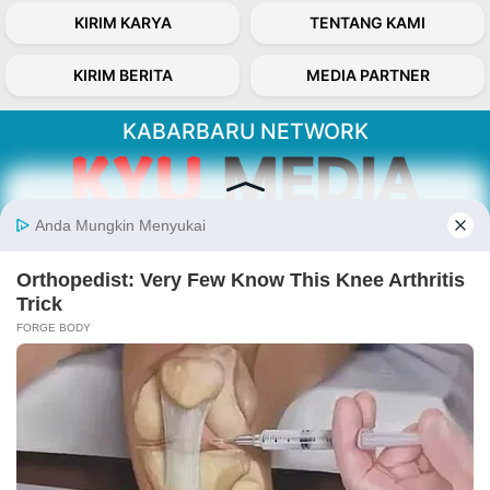
KIRIM KARYA
TENTANG KAMI
KIRIM BERITA
MEDIA PARTNER
KABARBARU NETWORK
About Our Kabarbaru.co
Kabarbaru.co menyajikan berita aktual dan
inspiratif dari sudut pandang berbaik sangka
serta terverifikasi dari sumber yang tepat.
Follow Kabarbaru