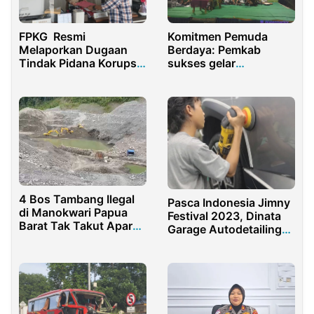
FPKG Resmi
Komitmen Pemuda
Melaporkan Dugaan
Berdaya: Pemkab
Tindak Pidana Korupsi
sukses gelar
di Gorontalo ke
Peringatan Maulid Nabi
Kejaksaan Tinggi
Muhammad
4 Bos Tambang Ilegal
Pasca Indonesia Jimny
di Manokwari Papua
Festival 2023, Dinata
Barat Tak Takut Aparat
Garage Autodetailing
Penegak Hukum
Kian Diminati Pecinta
Otomotif