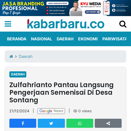
BERANDA
NASIONAL
DAERAH
EKONOMI
PARIWISATA
Informasi
KabarbaruTV
Kirim
Tentang
Daerah
Iklan
Berita
Kami
DAERAH
Berita
Zulfahrianto Pantau Langsung
Nasional
International
Olahraga
Entertainment
Daerah
Pariwisata
Kuliner
Kolom
Pengerjaan Semenisai Di Desa
Sontang
Network
21/12/2024
|
|
0
views
PT
TREETAN