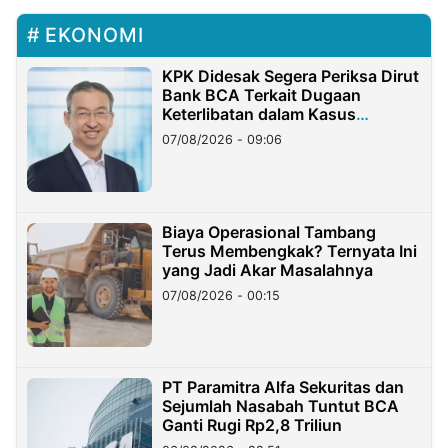
EKONOMI
KPK Didesak Segera Periksa Dirut
Bank BCA Terkait Dugaan
Keterlibatan dalam Kasus
Hilangnya Dana Nasabah Rp2,58
07/08/2026 - 09:06
Miliar
Biaya Operasional Tambang
Terus Membengkak? Ternyata Ini
yang Jadi Akar Masalahnya
07/08/2026 - 00:15
PT Paramitra Alfa Sekuritas dan
Sejumlah Nasabah Tuntut BCA
Ganti Rugi Rp2,8 Triliun