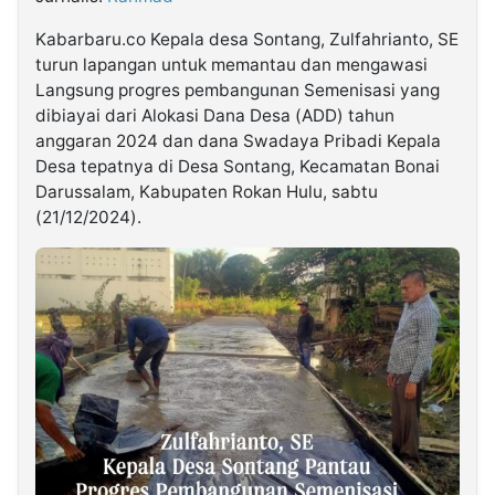
Kabarbaru.co Kepala desa Sontang, Zulfahrianto, SE
©
turun lapangan untuk memantau dan mengawasi
Kabarbaru.co
-
Langsung progres pembangunan Semenisasi yang
2026
dibiayai dari Alokasi Dana Desa (ADD) tahun
anggaran 2024 dan dana Swadaya Pribadi Kepala
PT.
Desa tepatnya di Desa Sontang, Kecamatan Bonai
Kabarbaru
Media
Darussalam, Kabupaten Rokan Hulu, sabtu
Holding
(21/12/2024).