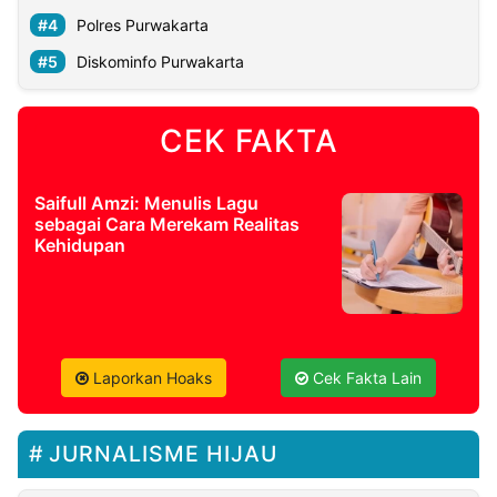
Polres Purwakarta
Diskominfo Purwakarta
CEK FAKTA
Saifull Amzi: Menulis Lagu
sebagai Cara Merekam Realitas
Kehidupan
Laporkan Hoaks
Cek Fakta Lain
JURNALISME HIJAU