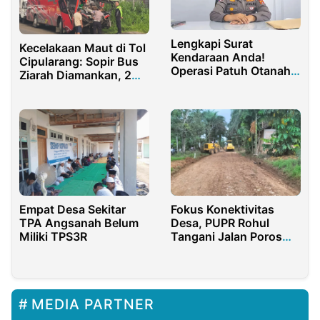
Lengkapi Surat
Kecelakaan Maut di Tol
Kendaraan Anda!
Cipularang: Sopir Bus
Operasi Patuh Otanaha
Ziarah Diamankan, 2
2025 Bone Bolango
Tewas, Puluhan Luka
akan Segera Digelar
Empat Desa Sekitar
Fokus Konektivitas
TPA Angsanah Belum
Desa, PUPR Rohul
Miliki TPS3R
Tangani Jalan Poros
Desa Tapung Jaya
MEDIA PARTNER