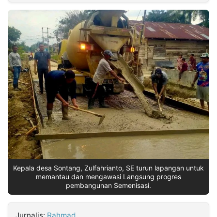
MULTIMEDIA
INDONESIA
Partner
Insight
Suara
Lens
Daily
Jalan
Idealita
Kita
Radar
Seedbacklink
NTB
Time
IDN
Jogja
Rakyat
News
Notice
Baru
Follow
Kabarbaru
Kepala desa Sontang, Zulfahrianto, SE turun lapangan untuk
memantau dan mengawasi Langsung progres
pembangunan Semenisasi.
Jurnalis:
Rahmad