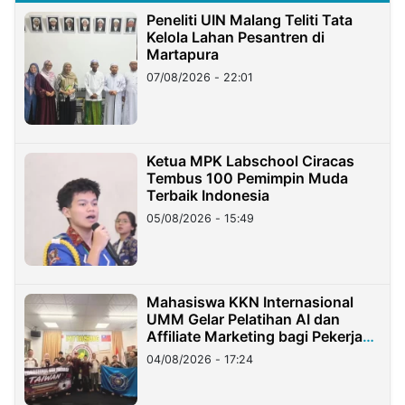
Peneliti UIN Malang Teliti Tata
Kelola Lahan Pesantren di
Martapura
07/08/2026 - 22:01
Ketua MPK Labschool Ciracas
Tembus 100 Pemimpin Muda
Terbaik Indonesia
05/08/2026 - 15:49
Mahasiswa KKN Internasional
UMM Gelar Pelatihan AI dan
Affiliate Marketing bagi Pekerja
Migran Indonesia di Taiwan
04/08/2026 - 17:24