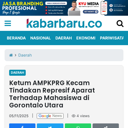
BERANDA
NASIONAL
DAERAH
EKONOMI
PARIWISATA
Informasi
KabarbaruTV
Kirim
Tentang
Daerah
Iklan
Berita
Kami
DAERAH
Berita
Ketum AMPKPRG Kecam
Nasional
International
Olahraga
Entertainment
Daerah
Pariwisata
Kuliner
Kolom
Tindakan Represif Aparat
Terhadap Mahasiswa di
Gorontalo Utara
Network
05/11/2025
|
|
4
views
PT
TREETAN