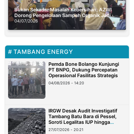
Bukan Sekadar Masalah Kebersihan, AZWI
Dorong Pengelolaan Sampah Organik Jadi
Solusi Krisis Iklim
04/07/2026
TAMBANG ENERGY
Pemda Bone Bolango Kunjungi
PT BNPG, Dukung Percepatan
Operasional Fasilitas Strategis
04/08/2026 - 14:20
IRGW Desak Audit Investigatif
Tambang Batu Bara di Pessel,
Soroti Legalitas IUP hingga
Stockpile
27/07/2026 - 20:21