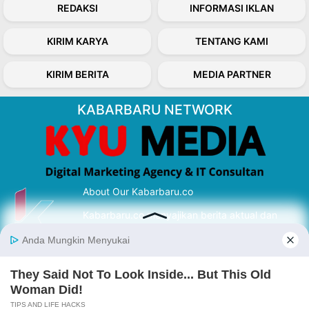
REDAKSI
INFORMASI IKLAN
KIRIM KARYA
TENTANG KAMI
KIRIM BERITA
MEDIA PARTNER
KABARBARU NETWORK
About Our Kabarbaru.co
Kabarbaru.co menyajikan berita aktual dan
inspiratif dari sudut pandang berbaik sangka
serta terverifikasi dari sumber yang tepat.
Follow Kabarbaru