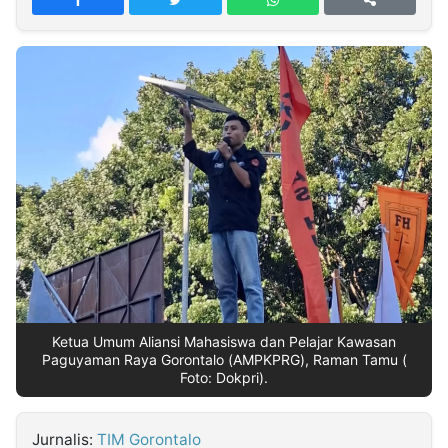
MULTIMEDIA
INDONESIA
Partner
Insight
Suara
Lens
Daily
Jalan
Idealita
Kita
Dinamikapost.com
Radar
Seedbacklink
NTB
Time
IDN
Jogja
Rakyat
News
Notice
Baru
Follow
Kabarbaru
Ketua Umum Aliansi Mahasiswa dan Pelajar Kawasan
Paguyaman Raya Gorontalo (AMPKPRG), Raman Tamu (
Foto: Dokpri).
Jurnalis:
TIM Gorontalo