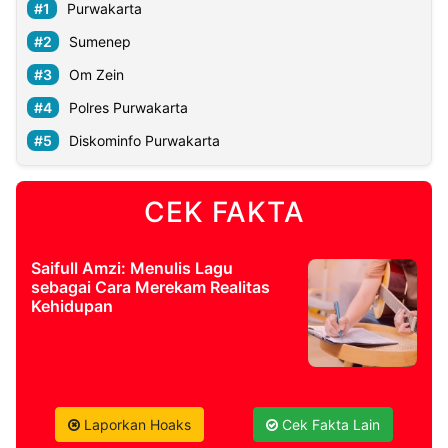
Purwakarta
Sumenep
Om Zein
Polres Purwakarta
Diskominfo Purwakarta
CEK FAKTA
Saifull Amzi: Menulis Lagu
sebagai Cara Merekam Realitas
Kehidupan
Laporkan Hoaks
Cek Fakta Lain