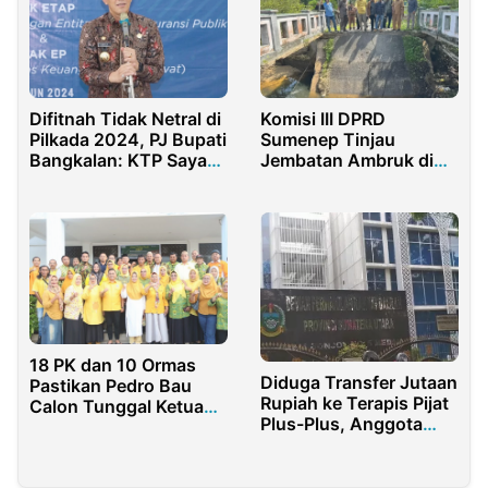
Difitnah Tidak Netral di
Komisi III DPRD
Pilkada 2024, PJ Bupati
Sumenep Tinjau
Bangkalan: KTP Saya
Jembatan Ambruk di
Jawa Barat!
Giligenting, Minta
Perbaikan Cepat
18 PK dan 10 Ormas
Diduga Transfer Jutaan
Pastikan Pedro Bau
Rupiah ke Terapis Pijat
Calon Tunggal Ketua
Plus-Plus, Anggota
Golkar Bone Bolango
DPRD Sumut Bungkam