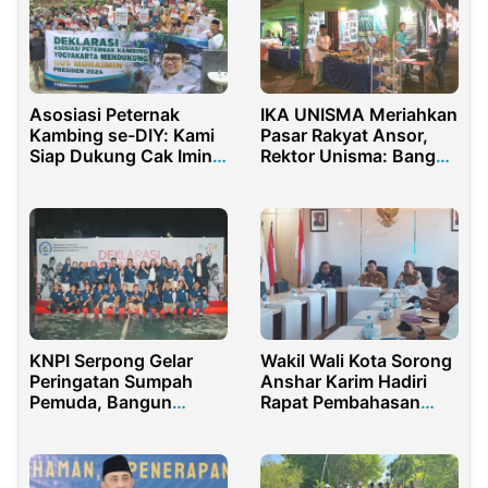
Asosiasi Peternak
IKA UNISMA Meriahkan
Kambing se-DIY: Kami
Pasar Rakyat Ansor,
Siap Dukung Cak Imin
Rektor Unisma: Bangun
Nyapres 2024
Ekonomi Kerakyatan
KNPI Serpong Gelar
Wakil Wali Kota Sorong
Peringatan Sumpah
Anshar Karim Hadiri
Pemuda, Bangun
Rapat Pembahasan
Sinergi untuk Kemajuan
Persiapan
Tangsel
Pembangunan
Kampung