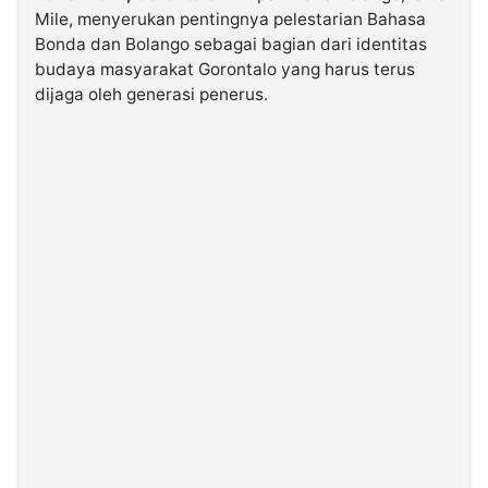
Mile, menyerukan pentingnya pelestarian Bahasa
Bonda dan Bolango sebagai bagian dari identitas
©
budaya masyarakat Gorontalo yang harus terus
Kabarbaru.co
-
dijaga oleh generasi penerus.
2026
PT.
Kabarbaru
Media
Holding