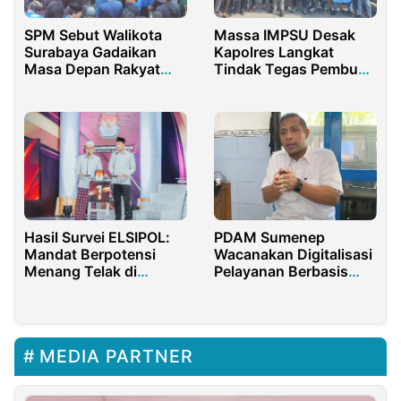
SPM Sebut Walikota
Massa IMPSU Desak
Surabaya Gadaikan
Kapolres Langkat
Masa Depan Rakyat
Tindak Tegas Pembuat
dengan Utang dan
Onar di Pabrik Es Batu
Markup APBD
Kristal Stabat
Hasil Survei ELSIPOL:
PDAM Sumenep
Mandat Berpotensi
Wacanakan Digitalisasi
Menang Telak di
Pelayanan Berbasis
Pilkada Sampang 2024
Aplikasi
MEDIA PARTNER