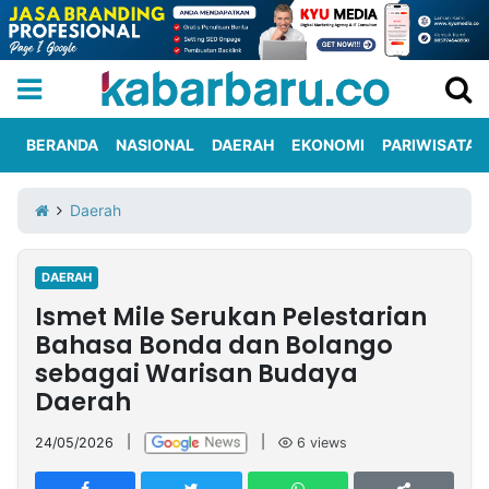
BERANDA
NASIONAL
DAERAH
EKONOMI
PARIWISATA
Informasi
KabarbaruTV
Kirim
Tentang
Daerah
Iklan
Berita
Kami
DAERAH
Berita
Ismet Mile Serukan Pelestarian
Nasional
International
Olahraga
Entertainment
Daerah
Pariwisata
Kuliner
Kolom
Bahasa Bonda dan Bolango
sebagai Warisan Budaya
Daerah
Network
24/05/2026
|
|
6
views
PT
TREETAN