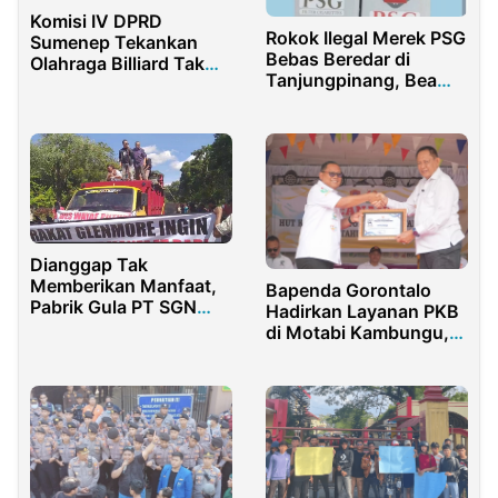
Komisi IV DPRD
Rokok Ilegal Merek PSG
Sumenep Tekankan
Bebas Beredar di
Olahraga Billiard Tak
Tanjungpinang, Bea
Jadi Tempat Perjudian
Cukai Kepri Diduga
Terlibat
Dianggap Tak
Memberikan Manfaat,
Bapenda Gorontalo
Pabrik Gula PT SGN
Hadirkan Layanan PKB
Glenmore Banyuwangi
di Motabi Kambungu,
di Demo Warga
Perkuat Sinergi Fiskal