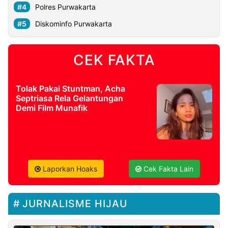
Polres Purwakarta
Diskominfo Purwakarta
CEK FAKTA
Tolak Pakai Stuntman, Acha
Septriasa Rela Gelantungan
Demi Film Munafik
Laporkan Hoaks
Cek Fakta Lain
JURNALISME HIJAU