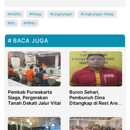
AISNU
Hidup
Lingkungan
Lingkungan Hidup
NU
PBNU
BACA JUGA
Pemkab Purwakarta
Buron Sehari,
Siaga, Pergerakan
Pembunuh Dina
Tanah Dekati Jalur Vital
Ditangkap di Rest Area
KM 72A