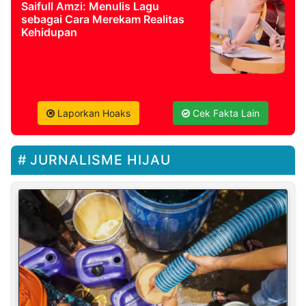
Saifull Amzi: Menulis Lagu
sebagai Cara Merekam Realitas
Kehidupan
Laporkan Hoaks
Cek Fakta Lain
JURNALISME HIJAU