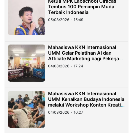
Ketua MPK Labschool Ciracas
Tembus 100 Pemimpin Muda
Terbaik Indonesia
05/08/2026 - 15:49
Mahasiswa KKN Internasional
UMM Gelar Pelatihan AI dan
Affiliate Marketing bagi Pekerja
Migran Indonesia di Taiwan
04/08/2026 - 17:24
Mahasiswa KKN Internasional
UMM Kenalkan Budaya Indonesia
melalui Workshop Konten Kreatif
di Taiwan
04/08/2026 - 10:27