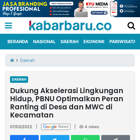
BERANDA
NASIONAL
DAERAH
EKONOMI
PARIWISATA
Informasi
KabarbaruTV
Kirim
Tentang
Daerah
Iklan
Berita
Kami
DAERAH
Berita
Dukung Akselerasi Lingkungan
Nasional
International
Olahraga
Entertainment
Daerah
Pariwisata
Kuliner
Kolom
Hidup, PBNU Optimalkan Peran
Ranting di Desa dan MWC di
Kecamatan
Network
07/03/2022
|
|
4
views
PT
TREETAN