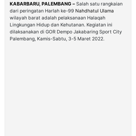
KABARBARU, PALEMBANG –
Salah satu rangkaian
dari peringatan Harlah ke-99
Nahdhatul Ulama
©
wilayah barat adalah pelaksanaan Halaqah
Kabarbaru.co
-
Lingkungan Hidup dan Kehutanan. Kegiatan ini
2026
dilaksanakan di GOR Dempo Jakabaring Sport City
Palembang, Kamis-Sabtu, 3-5 Maret 2022.
PT.
Kabarbaru
Media
Holding