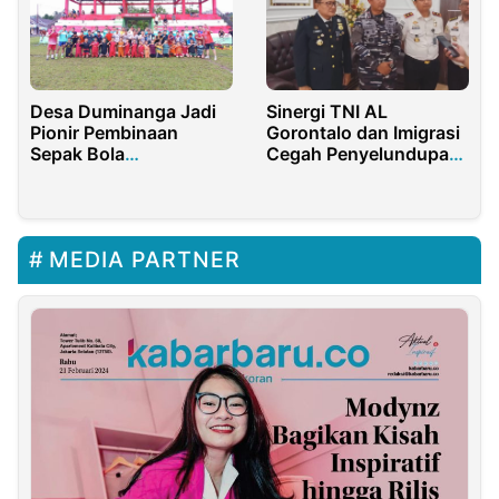
Desa Duminanga Jadi
Sinergi TNI AL
Pionir Pembinaan
Gorontalo dan Imigrasi
Sepak Bola
Cegah Penyelundupan
Berkelanjutan di Bolsel
Lewat Jalur Laut
MEDIA PARTNER