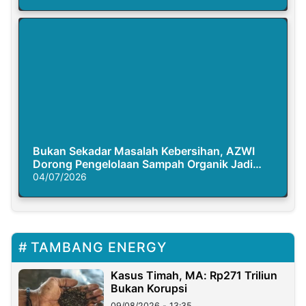
Bukan Sekadar Masalah Kebersihan, AZWI
Dorong Pengelolaan Sampah Organik Jadi
Solusi Krisis Iklim
04/07/2026
TAMBANG ENERGY
Kasus Timah, MA: Rp271 Triliun
Bukan Korupsi
09/08/2026 - 13:35