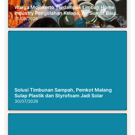
Warga Mojokerto Terdampak Limbah Home
Industry Pengolahan Kelapa, Air Sumur Bau
Busuk
01/08/2026
Solusi Timbunan Sampah, Pemkot Malang
Sulap Plastik dan Styrofoam Jadi Solar
30/07/2026