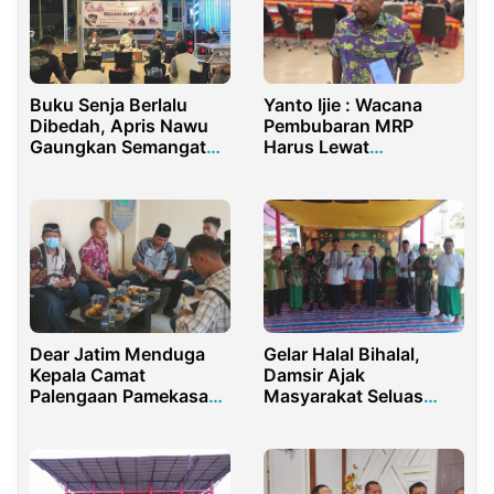
Buku Senja Berlalu
Yanto Ijie : Wacana
Dibedah, Apris Nawu
Pembubaran MRP
Gaungkan Semangat
Harus Lewat
Literasi
Mekanisme
Konstitusional
Dear Jatim Menduga
Gelar Halal Bihalal,
Kepala Camat
Damsir Ajak
Palengaan Pamekasan
Masyarakat Seluas
Korupsi Uang
Jaga Keberagaman
Masyarakat