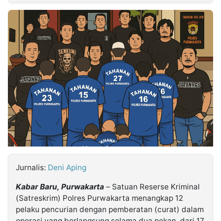
MULTIMEDIA
INDONESIA
Partner
Insight
Suara
Lens
Daily
Jalan
Idealita
Kita
Dinamikapost.com
Radar
Seedbacklink
NTB
Time
IDN
Jogja
Rakyat
News
Notice
Baru
Follow
Kabarbaru
Jurnalis:
Deni Aping
Kabar Baru, Purwakarta
– Satuan Reserse Kriminal
(Satreskrim) Polres Purwakarta menangkap 12
pelaku pencurian dengan pemberatan (curat) dalam
operasi yang berlangsung selama dua pekan, dari 17