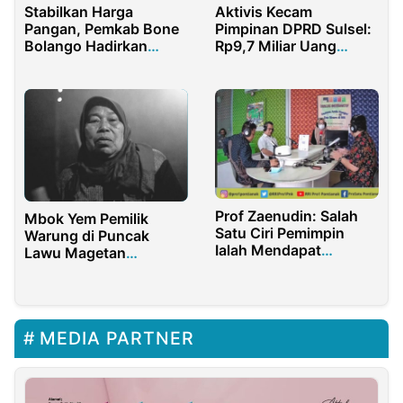
Stabilkan Harga
Aktivis Kecam
Pangan, Pemkab Bone
Pimpinan DPRD Sulsel:
Bolango Hadirkan
Rp9,7 Miliar Uang
Pasar Murah di Tapa
Rakyat Buat Kapas dan
Jengkol!
Prof Zaenudin: Salah
Mbok Yem Pemilik
Satu Ciri Pemimpin
Warung di Puncak
Ialah Mendapat
Lawu Magetan
Legitimasi Kuat Dari
Meninggal
Masyarakat
MEDIA PARTNER