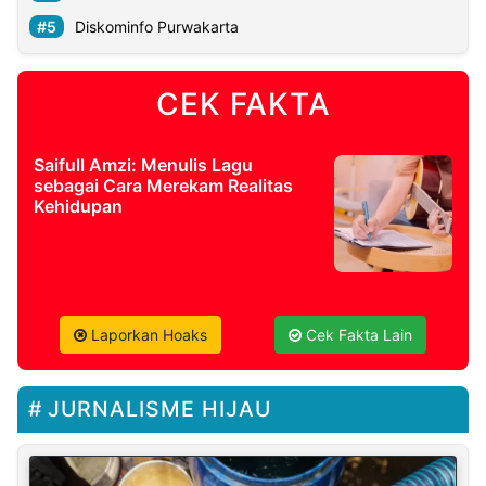
Diskominfo Purwakarta
CEK FAKTA
Saifull Amzi: Menulis Lagu
sebagai Cara Merekam Realitas
Kehidupan
Laporkan Hoaks
Cek Fakta Lain
JURNALISME HIJAU