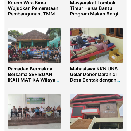
Korem Wira Bima
Masyarakat Lombok
Wujudkan Pemerataan
Timur Harus Bantu
Pembangunan, TMMD
Program Makan Bergizi
Bengkalis Resmi
Gratis
Dibuka
Ramadan Bermakna
Mahasiswa KKN UNS
Bersama SERIBUAN
Gelar Donor Darah di
IKAHIMATIKA Wilayah
Desa Bentak dengan
V
Antusiasme Warga
yang Tinggi