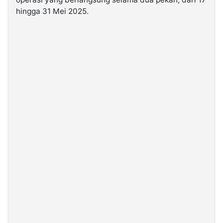
hingga 31 Mei 2025.
©
Kabarbaru.co
-
2026
PT.
Kabarbaru
Media
Holding