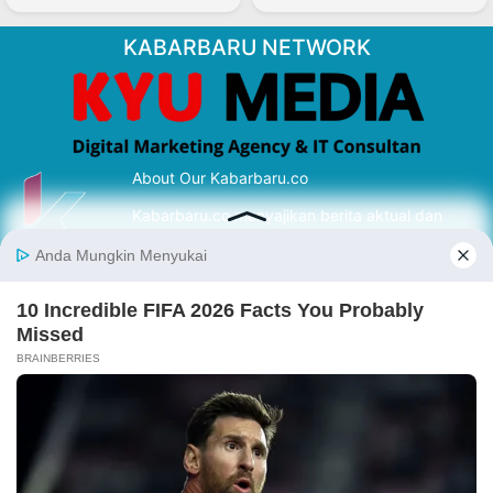
KABARBARU NETWORK
About Our Kabarbaru.co
Kabarbaru.co menyajikan berita aktual dan
inspiratif dari sudut pandang berbaik sangka
serta terverifikasi dari sumber yang tepat.
Follow Kabarbaru
Kabarbaru.co