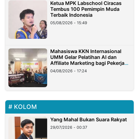
Ketua MPK Labschool Ciracas
Tembus 100 Pemimpin Muda
Terbaik Indonesia
05/08/2026 - 15:49
Mahasiswa KKN Internasional
UMM Gelar Pelatihan AI dan
Affiliate Marketing bagi Pekerja
Migran Indonesia di Taiwan
04/08/2026 - 17:24
KOLOM
Yang Mahal Bukan Suara Rakyat
29/07/2026 - 00:37