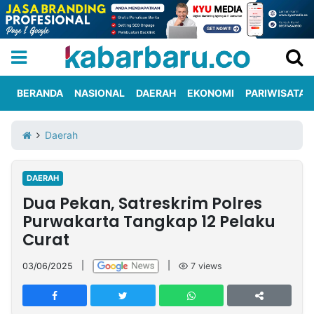
BERANDA
NASIONAL
DAERAH
EKONOMI
PARIWISATA
Informasi
KabarbaruTV
Kirim
Tentang
Daerah
Iklan
Berita
Kami
DAERAH
Berita
Dua Pekan, Satreskrim Polres
Nasional
International
Olahraga
Entertainment
Daerah
Pariwisata
Kuliner
Kolom
Purwakarta Tangkap 12 Pelaku
Curat
Network
03/06/2025
|
|
7
views
PT
TREETAN