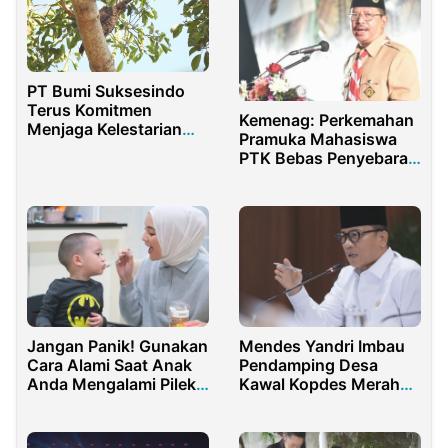
PT Bumi Suksesindo
Terus Komitmen
Kemenag: Perkemahan
Menjaga Kelestarian
Pramuka Mahasiswa
Lingkungan
PTK Bebas Penyebaran
Covid-19
Jangan Panik! Gunakan
Mendes Yandri Imbau
Cara Alami Saat Anak
Pendamping Desa
Anda Mengalami Pilek
Kawal Kopdes Merah
di Musim Dingin
Putih