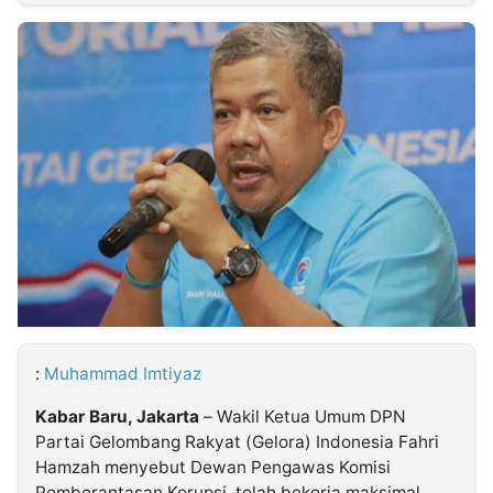
MULTIMEDIA
INDONESIA
Partner
Insight
Suara
Lens
Daily
Jalan
Idealita
Kita
Dinamikapost.com
Radar
Seedbacklink
NTB
Time
IDN
Jogja
Rakyat
News
Notice
Baru
Follow
Kabarbaru
:
Muhammad Imtiyaz
Kabar Baru, Jakarta
– Wakil Ketua Umum DPN
Partai Gelombang Rakyat (Gelora) Indonesia Fahri
Hamzah menyebut Dewan Pengawas Komisi
Pemberantasan Korupsi, telah bekerja maksimal