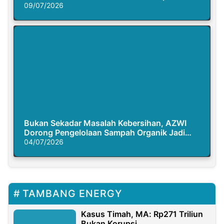
Semasa Piknik
09/07/2026
Bukan Sekadar Masalah Kebersihan, AZWI
Dorong Pengelolaan Sampah Organik Jadi
Solusi Krisis Iklim
04/07/2026
TAMBANG ENERGY
Kasus Timah, MA: Rp271 Triliun
Bukan Korupsi