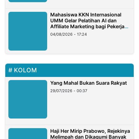
Mahasiswa KKN Internasional
UMM Gelar Pelatihan AI dan
Affiliate Marketing bagi Pekerja
Migran Indonesia di Taiwan
04/08/2026 - 17:24
KOLOM
Yang Mahal Bukan Suara Rakyat
29/07/2026 - 00:37
Haji Her Mirip Prabowo, Rejekinya
Melimpah dan Dikagumi Banyak