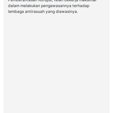
dalam melakukan pengawasannya terhadap
lembaga antirasuah yang diawasinya.
©
Kabarbaru.co
-
2026
PT.
Kabarbaru
Media
Holding