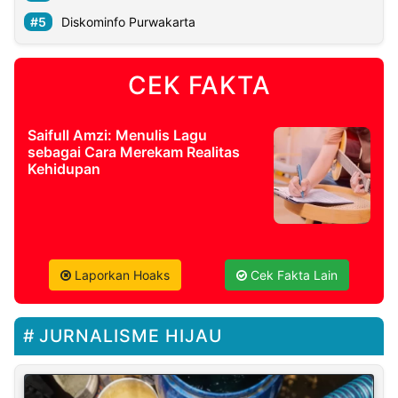
Diskominfo Purwakarta
CEK FAKTA
Saifull Amzi: Menulis Lagu
sebagai Cara Merekam Realitas
Kehidupan
Laporkan Hoaks
Cek Fakta Lain
JURNALISME HIJAU