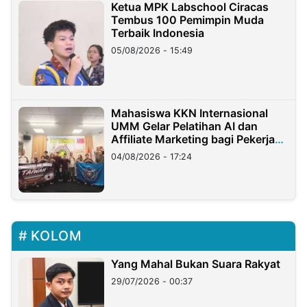
Ketua MPK Labschool Ciracas
Tembus 100 Pemimpin Muda
Terbaik Indonesia
05/08/2026 - 15:49
Mahasiswa KKN Internasional
UMM Gelar Pelatihan AI dan
Affiliate Marketing bagi Pekerja
Migran Indonesia di Taiwan
04/08/2026 - 17:24
KOLOM
Yang Mahal Bukan Suara Rakyat
29/07/2026 - 00:37