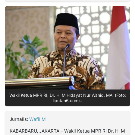
MULTIMEDIA
INDONESIA
Partner
Insight
Suara
Lens
Daily
Jalan
Idealita
Kita
Dinamikapost.com
Radar
Seedbacklink
NTB
Time
IDN
Jogja
Rakyat
News
Notice
Baru
Follow
Kabarbaru
Wakil Ketua MPR RI, Dr. H. M Hidayat Nur Wahid, MA. (Foto:
liputan6.com)..
Jurnalis:
Wafil M
KABARBARU, JAKARTA – Wakil Ketua MPR RI Dr. H. M