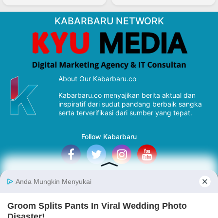
KABARBARU NETWORK
About Our Kabarbaru.co
Kabarbaru.co menyajikan berita aktual dan
inspiratif dari sudut pandang berbaik sangka
serta terverifikasi dari sumber yang tepat.
Follow Kabarbaru
Kabarbaru.co