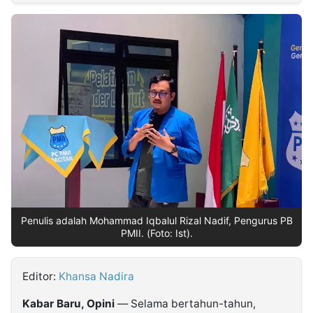
MULTIMEDIA
INDONESIA
Partner
Insight
Suara
Lens
Daily
Jalan
Idealita
Kita
Dinamikapost.com
Radar
Seedbacklink
NTB
Time
IDN
Jogja
Rakyat
News
Notice
Baru
Follow
Kabarbaru
Penulis adalah Mohammad Iqbalul Rizal Nadif, Pengurus PB
PMII. (Foto: Ist).
Editor:
Khansa Nadira
Kabar Baru, Opini
— Selama bertahun-tahun,