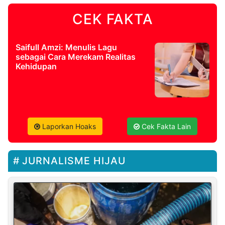
CEK FAKTA
Saifull Amzi: Menulis Lagu
sebagai Cara Merekam Realitas
Kehidupan
Laporkan Hoaks
Cek Fakta Lain
JURNALISME HIJAU