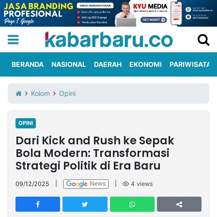
BERANDA
NASIONAL
DAERAH
EKONOMI
PARIWISATA
Informasi
KabarbaruTV
Kirim
Tentang
Kolom
Opini
Iklan
Berita
Kami
OPINI
Berita
Dari Kick and Rush ke Sepak
Nasional
International
Olahraga
Entertainment
Daerah
Pariwisata
Kuliner
Kolom
Bola Modern: Transformasi
Strategi Politik di Era Baru
Network
09/12/2025
|
|
4
views
PT
TREETAN