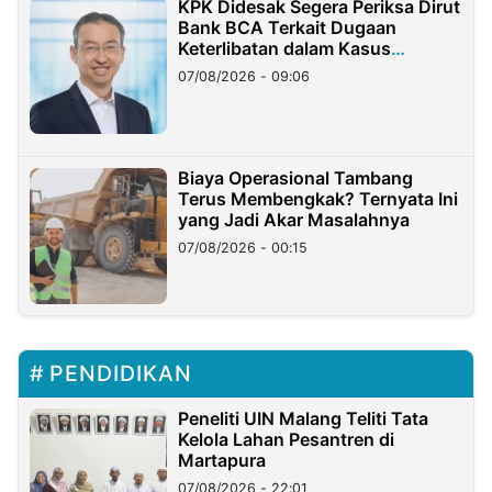
KPK Didesak Segera Periksa Dirut
Bank BCA Terkait Dugaan
Keterlibatan dalam Kasus
Hilangnya Dana Nasabah Rp2,58
07/08/2026 - 09:06
Miliar
Biaya Operasional Tambang
Terus Membengkak? Ternyata Ini
yang Jadi Akar Masalahnya
07/08/2026 - 00:15
PENDIDIKAN
Peneliti UIN Malang Teliti Tata
Kelola Lahan Pesantren di
Martapura
07/08/2026 - 22:01