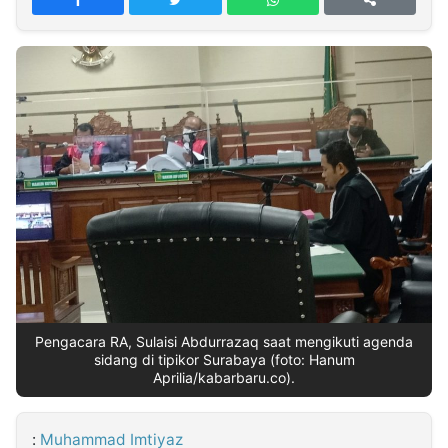
MULTIMEDIA
INDONESIA
Partner
Insight
Suara
Lens
Daily
Jalan
Idealita
Kita
Dinamikapost.com
Radar
Seedbacklink
NTB
Time
IDN
Jogja
Rakyat
News
Notice
Baru
Follow
Kabarbaru
Pengacara RA, Sulaisi Abdurrazaq saat mengikuti agenda
sidang di tipikor Surabaya (foto: Hanum
Aprilia/kabarbaru.co).
:
Muhammad Imtiyaz