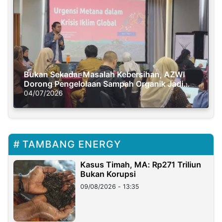
Bukan Sekadar Masalah Kebersihan, AZWI
Dorong Pengelolaan Sampah Organik Jadi
Solusi Krisis Iklim
04/07/2026
TAMBANG ENERGY
Kasus Timah, MA: Rp271 Triliun
Bukan Korupsi
09/08/2026 - 13:35