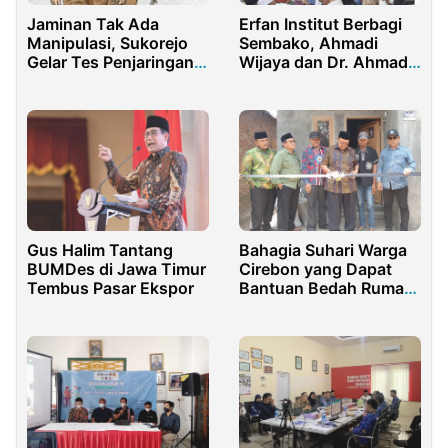
Jaminan Tak Ada
Erfan Institut Berbagi
Manipulasi, Sukorejo
Sembako, Ahmadi
Gelar Tes Penjaringan
Wijaya dan Dr. Ahmad
Perangkat Desa
Zaki Emyus Beri
Apresiasi
Gus Halim Tantang
Bahagia Suhari Warga
BUMDes di Jawa Timur
Cirebon yang Dapat
Tembus Pasar Ekspor
Bantuan Bedah Rumah
dari Dedi Wahidi