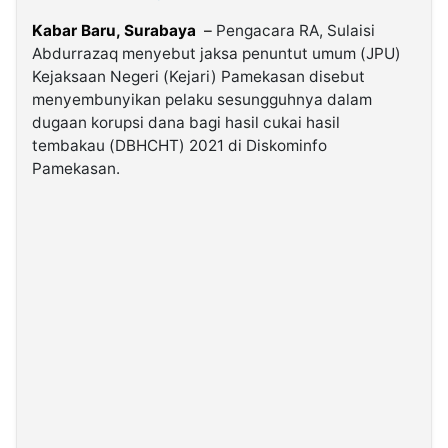
Kabar Baru, Surabaya
–
Pengacara RA, Sulaisi
©
Abdurrazaq menyebut jaksa penuntut umum (JPU)
Kabarbaru.co
-
Kejaksaan Negeri (Kejari) Pamekasan disebut
2026
menyembunyikan pelaku sesungguhnya dalam
dugaan korupsi dana bagi hasil cukai hasil
tembakau (DBHCHT) 2021 di Diskominfo
PT.
Kabarbaru
Pamekasan.
Media
Holding