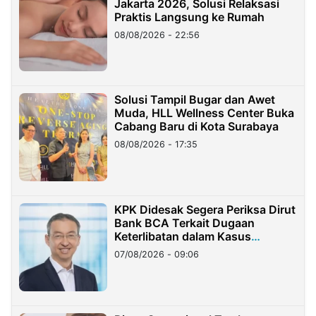
Jakarta 2026, Solusi Relaksasi
Praktis Langsung ke Rumah
08/08/2026 - 22:56
Solusi Tampil Bugar dan Awet
Muda, HLL Wellness Center Buka
Cabang Baru di Kota Surabaya
08/08/2026 - 17:35
KPK Didesak Segera Periksa Dirut
Bank BCA Terkait Dugaan
Keterlibatan dalam Kasus
Hilangnya Dana Nasabah Rp2,58
07/08/2026 - 09:06
Miliar