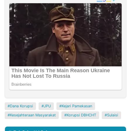
Dana Korupsi
JPU
Kejari Pamekasan
Kesejahteraan Masyarakat
Korupsi DBHCHT
Sulaisi