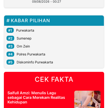
09/08/2026 - 00:27
KABAR PILIHAN
Purwakarta
Sumenep
Om Zein
Polres Purwakarta
Diskominfo Purwakarta
CEK FAKTA
Saifull Amzi: Menulis Lagu
sebagai Cara Merekam Realitas
Kehidupan