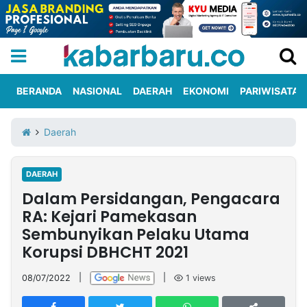
BERANDA
NASIONAL
DAERAH
EKONOMI
PARIWISATA
Informasi
KabarbaruTV
Kirim
Tentang
Daerah
Iklan
Berita
Kami
DAERAH
Berita
Dalam Persidangan, Pengacara
Nasional
International
Olahraga
Entertainment
Daerah
Pariwisata
Kuliner
Kolom
RA: Kejari Pamekasan
Sembunyikan Pelaku Utama
Korupsi DBHCHT 2021
Network
08/07/2022
|
|
1
views
PT
TREETAN