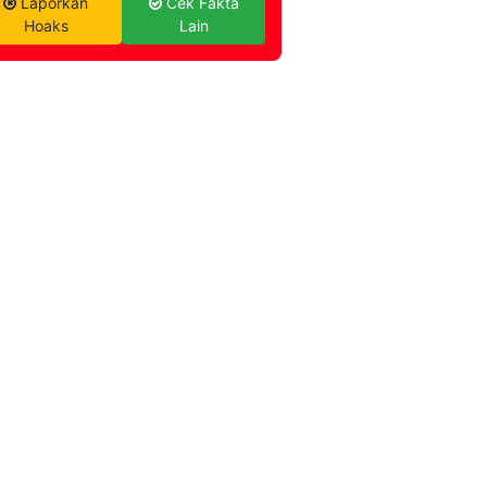
Laporkan
Cek Fakta
Hoaks
Lain