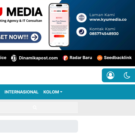
tice
Radar Baru
Seedbacklink
Dinamikapost.com
INTERNASIONAL
KOLOM