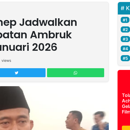
K
nep Jadwalkan
batan Ambruk
anuari 2026
3
views
Tol
Ach
Gel
Fil