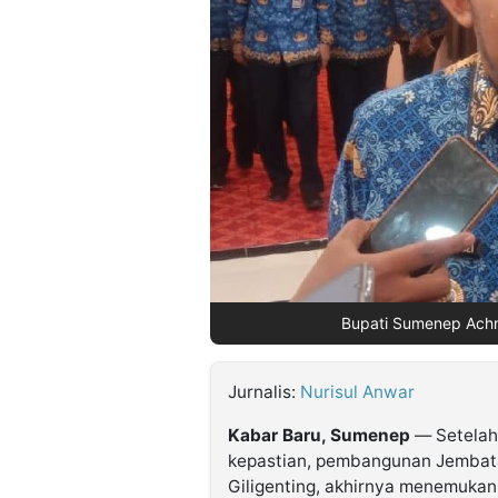
©
Kabarbaru.co
-
2026
PT.
Kabarbaru
Media
Holding
Bupati Sumenep Achm
Jurnalis:
Nurisul Anwar
Kabar Baru, Sumenep
— Setelah
kepastian, pembangunan Jembat
Giligenting, akhirnya menemukan t