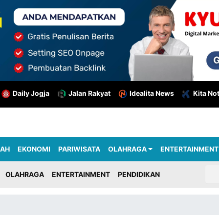
Daily Jogja
Jalan Rakyat
Idealita News
Kita No
RAH
EKONOMI
PARIWISATA
OLAHRAGA
ENTERTAINMENT
OLAHRAGA
ENTERTAINMENT
PENDIDIKAN