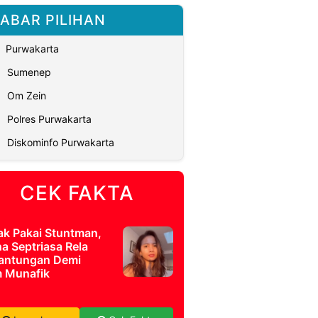
ABAR PILIHAN
Purwakarta
Sumenep
Om Zein
Polres Purwakarta
Diskominfo Purwakarta
CEK FAKTA
ak Pakai Stuntman,
a Septriasa Rela
antungan Demi
m Munafik