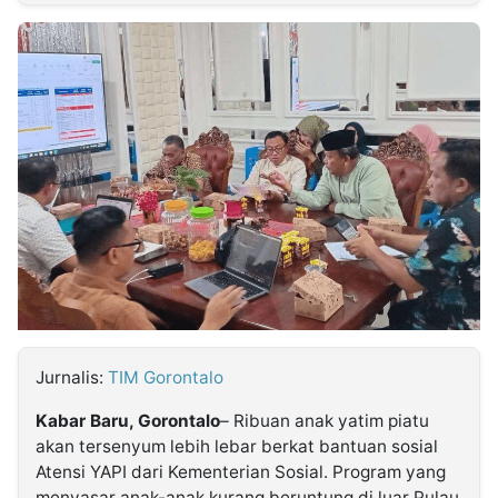
MULTIMEDIA
INDONESIA
Partner
Insight
Suara
Lens
Daily
Jalan
Idealita
Kita
Dinamikapost.com
Radar
Seedbacklink
NTB
Time
IDN
Jogja
Rakyat
News
Notice
Baru
Follow
Kabarbaru
Jurnalis:
TIM Gorontalo
Kabar
Baru, Gorontalo
– Ribuan anak yatim piatu
akan tersenyum lebih lebar berkat bantuan sosial
Atensi YAPI dari Kementerian Sosial. Program yang
menyasar anak-anak kurang beruntung di luar Pulau