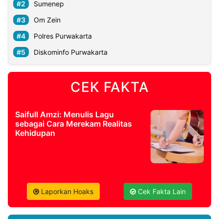
Sumenep
Om Zein
Polres Purwakarta
Diskominfo Purwakarta
CEK FAKTA
Saifull Amzi: Menulis Lagu
sebagai Cara Merekam Realitas
Kehidupan
Laporkan Hoaks
Cek Fakta Lain