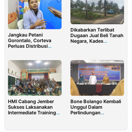
Dikabarkan Terlibat
Jangkau Petani
Dugaan Jual Beli Tanah
Gorontalo, Corteva
Negara, Kades
Perluas Distribusi
Sarongan Banyuwangi
Produk Lewat Penas
Bungkam
2026
HMI Cabang Jember
Bone Bolango Kembali
Sukses Laksanakan
Unggul Dalam
Intermediate Training
Perlindungan
dan LKK Tingkat
Perempuan Dan Anak
Nasional 2022