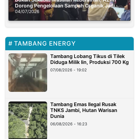
Dorong Pengelolaan Sampah Organik Jadi
Solusi Krisis Iklim
04/07/2026
TAMBANG ENERGY
Tambang Lobang Tikus di Tilek
Diduga Milik Iin, Produksi 700 Kg
07/08/2026 - 19:02
Tambang Emas Ilegal Rusak
TNKS Jambi, Hutan Warisan
Dunia
06/08/2026 - 16:23