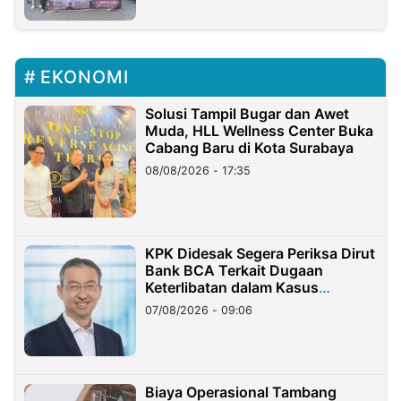
EKONOMI
Solusi Tampil Bugar dan Awet
Muda, HLL Wellness Center Buka
Cabang Baru di Kota Surabaya
08/08/2026 - 17:35
KPK Didesak Segera Periksa Dirut
Bank BCA Terkait Dugaan
Keterlibatan dalam Kasus
Hilangnya Dana Nasabah Rp2,58
07/08/2026 - 09:06
Miliar
Biaya Operasional Tambang