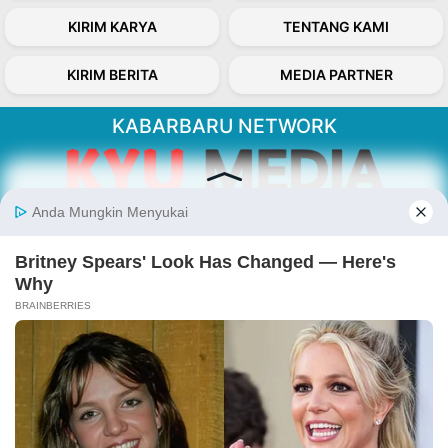
KIRIM KARYA
TENTANG KAMI
KIRIM BERITA
MEDIA PARTNER
KABARBARU NETWORK
About Our Kabarbaru.co
Kabarbaru.co menyajikan berita aktual dan
inspiratif dari sudut pandang berbaik sangka
serta terverifikasi dari sumber yang tepat.
Follow Kabarbaru