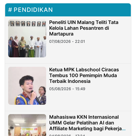
PENDIDIKAN
Peneliti UIN Malang Teliti Tata
Kelola Lahan Pesantren di
Martapura
07/08/2026 - 22:01
Ketua MPK Labschool Ciracas
Tembus 100 Pemimpin Muda
Terbaik Indonesia
05/08/2026 - 15:49
Mahasiswa KKN Internasional
UMM Gelar Pelatihan AI dan
Affiliate Marketing bagi Pekerja
Migran Indonesia di Taiwan