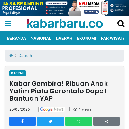
BERANDA
NASIONAL
DAERAH
EKONOMI
PARIWISATA
Informasi
KabarbaruTV
Kirim
Tentang
Daerah
Iklan
Berita
Kami
DAERAH
Berita
Kabar Gembira! Ribuan Anak
Nasional
International
Olahraga
Entertainment
Daerah
Pariwisata
Kuliner
Kolom
Yatim Piatu Gorontalo Dapat
Bantuan YAP
Network
25/05/2025
|
|
4
views
PT
TREETAN