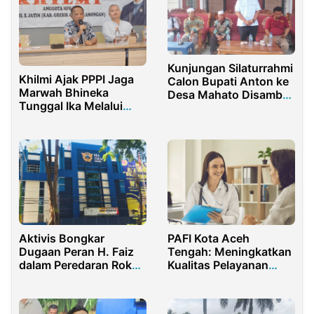
Kunjungan Silaturrahmi
Khilmi Ajak PPPI Jaga
Calon Bupati Anton ke
Marwah Bhineka
Desa Mahato Disambut
Tunggal Ika Melalui
Meriah Masyarakat
Sosialisasi 4 Pilar MPR
RI
Aktivis Bongkar
PAFI Kota Aceh
Dugaan Peran H. Faiz
Tengah: Meningkatkan
dalam Peredaran Rokok
Kualitas Pelayanan
Ilegal di Sumenep
Kesehatan Masyarakat