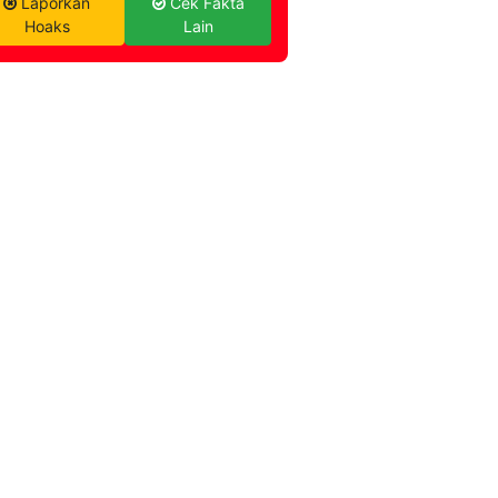
Laporkan
Cek Fakta
Hoaks
Lain