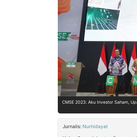
©
Kabarbaru.co
-
2026
PT.
Kabarbaru
Media
Holding
CMSE 2023: Aku Investor Saham, Upa
Jurnalis:
Nurhidayat