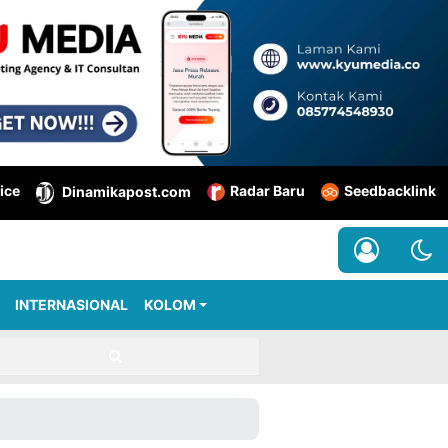
ice
Radar Baru
Seedbacklink
Dinamikapost.com
INTERNASIONAL
KOLOM