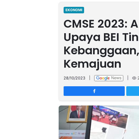
MULTIMEDIA
INDONESIA
EKONOMI
CMSE 2023: A
Partner
Upaya BEI Ti
Insight
Suara
Lens
Daily
Jalan
Idealita
Kita
Dinamikapost.com
Radar
Seedbacklink
Kebanggaan, 
NTB
Time
IDN
Jogja
Rakyat
News
Notice
Baru
Kemajuan
Follow
Kabarbaru
28/10/2023
|
|