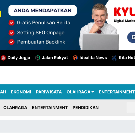
Daily Jogja
Jalan Rakyat
Idealita News
Kita Not
RAH
EKONOMI
PARIWISATA
OLAHRAGA
ENTERTAINMENT
OLAHRAGA
ENTERTAINMENT
PENDIDIKAN