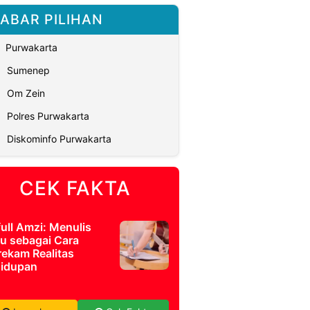
ABAR PILIHAN
Purwakarta
Sumenep
Om Zein
Polres Purwakarta
Diskominfo Purwakarta
CEK FAKTA
full Amzi: Menulis
u sebagai Cara
ekam Realitas
idupan