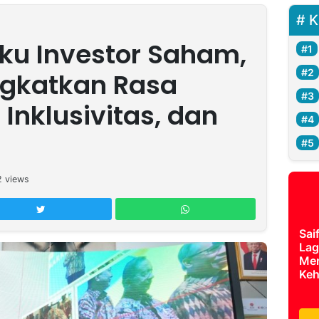
K
ku Investor Saham,
ngkatkan Rasa
Inklusivitas, dan
2
views
Sai
Lag
Mer
Keh