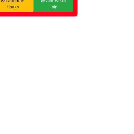
Laporkan
Cek Fakta
Hoaks
Lain