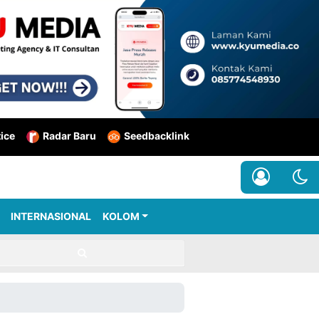
tice
Radar Baru
Seedbacklink
INTERNASIONAL
KOLOM