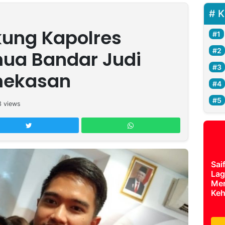
K
kung Kapolres
ua Bandar Judi
amekasan
3
views
Sai
Lag
Mer
Keh