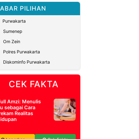
ABAR PILIHAN
Purwakarta
Sumenep
Om Zein
Polres Purwakarta
Diskominfo Purwakarta
CEK FAKTA
full Amzi: Menulis
u sebagai Cara
ekam Realitas
idupan