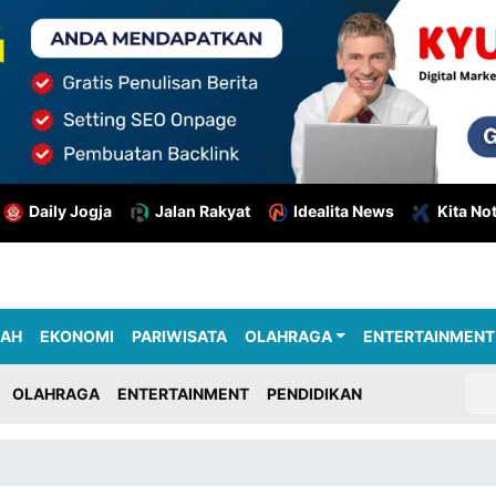
Daily Jogja
Jalan Rakyat
Idealita News
Kita No
RAH
EKONOMI
PARIWISATA
OLAHRAGA
ENTERTAINMENT
OLAHRAGA
ENTERTAINMENT
PENDIDIKAN