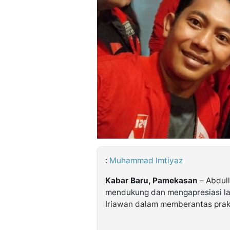
©
Kabarbaru.co
-
2026
PT.
Kabarbaru
Media
Holding
:
Muhammad Imtiyaz
Kabar Baru, Pamekasan
– Abdul
mendukung dan mengapresiasi la
Iriawan dalam memberantas prakti