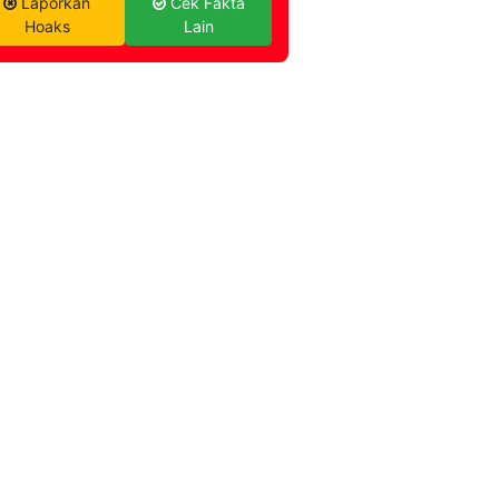
Laporkan
Cek Fakta
Hoaks
Lain