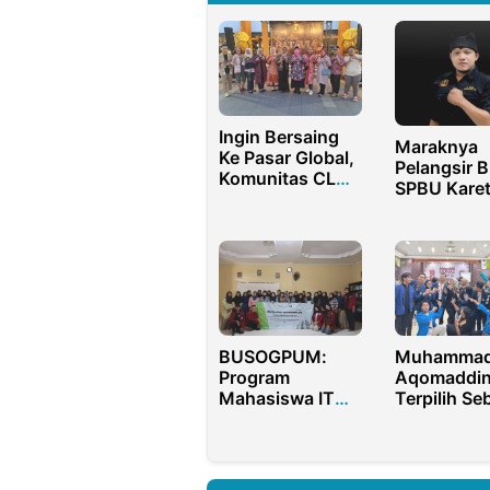
Ingin Bersaing
Maraknya
Ke Pasar Global,
Pelangsir 
Komunitas CLN
SPBU Kare
Kembangkan
Purwoharj
UMKM
Banyuwang
Indonesia
Pentolan O
Balawangi 
APH dan
Pertamina
Bertindak 
BUSOGPUM:
Muhamma
Program
Aqomaddin
Mahasiswa IT
Terpilih Se
Telkom
Koordinato
Kembangkan
Wilayah BE
Jiwa Wirausaha
Jawa Timu
Anak Panti