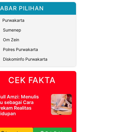
ABAR PILIHAN
Purwakarta
Sumenep
Om Zein
Polres Purwakarta
Diskominfo Purwakarta
CEK FAKTA
full Amzi: Menulis
u sebagai Cara
ekam Realitas
idupan