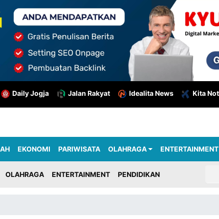
Daily Jogja
Jalan Rakyat
Idealita News
Kita Not
RAH
EKONOMI
PARIWISATA
OLAHRAGA
ENTERTAINMENT
OLAHRAGA
ENTERTAINMENT
PENDIDIKAN