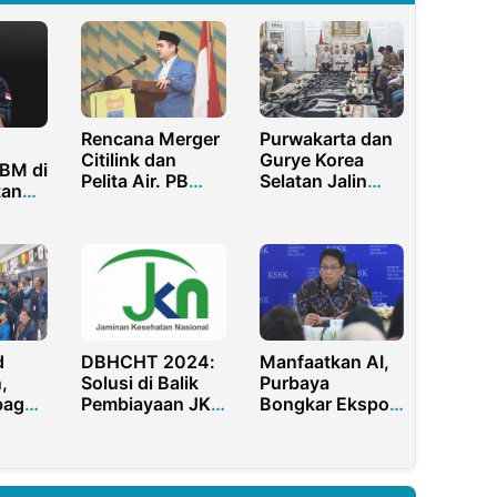
Rencana Merger
Purwakarta dan
Citilink dan
Gurye Korea
BBM di
Pelita Air. PB
Selatan Jalin
tan
PMII: Langkah
Sister City, Siap
o
Cermat dan
Gaet Investasi
i,
Strategis
Besar!
rmas
Minta
Tegas
d
Manfaatkan AI,
DBHCHT 2024:
,
Purbaya
Solusi di Balik
bagai
Bongkar Ekspor
Pembiayaan JKN
r
CPO Ilegal lewat
Purwakarta
M SI
Singapura
r