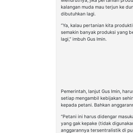
Menurutnya, jika pertanian produ
kalangan muda mau terjun ke dun
dibutuhkan lagi.
“Ya, kalau pertanian kita produkt
semakin banyak produksi yang be
lagi,” imbuh Gus Imin.
Pemerintah, lanjut Gus Imin, ha
setiap mengambil kebijakan sehi
kepada petani. Bahkan anggarann
“Petani ini harus didengar masuka
yang gak kepake (tidak digunakan
anggarannya tersentralistik di pu