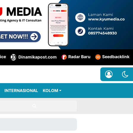
ice
Radar Baru
Seedbacklink
Dinamikapost.com
INTERNASIONAL
KOLOM