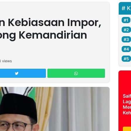
K
an Kebiasaan Impor,
ong Kemandirian
3
views
Sai
Lag
Mer
Keh