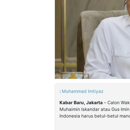
©
Kabarbaru.co
-
2026
PT.
Kabarbaru
Media
Holding
:
Muhammad Imtiyaz
Kabar Baru, Jakarta
– Calon Waki
Muhaimin Iskandar atau Gus Imin
Indonesia harus betul-betul mand