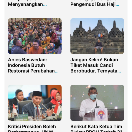
Menyenangkan
Pengemudi Bus Haji
bersama Ratusan anak
2025
di Jakarta
Anies Baswedan:
Jangan Keliru! Bukan
Indonesia Butuh
Tiket Masuk Candi
Restorasi Perubahan
Borobudur, Ternyata
Setelah Jokowi
Inilah yang Naik Jadi Rp
750 Ribu
Kritisi Presiden Boleh
Berikut Kata Ketua Tim
Berkampanye, HNW
Riview PPON Terkait 31