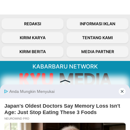
REDAKSI
INFORMASI IKLAN
KIRIM KARYA
TENTANG KAMI
KIRIM BERITA
MEDIA PARTNER
KABARBARU NETWORK
About Our Kabarbaru.co
Kabarbaru.co menyajikan berita aktual dan
inspiratif dari sudut pandang berbaik sangka
serta terverifikasi dari sumber yang tepat.