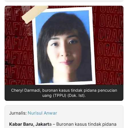
MULTIMEDIA
INDONESIA
Partner
Insight
Suara
Lens
Daily
Jalan
Idealita
Kita
Dinamikapost.com
Radar
Seedbacklink
NTB
Time
IDN
Jogja
Rakyat
News
Notice
Baru
Follow
Kabarbaru
Cheryl Darmadi, buronan kasus tindak pidana pencucian
uang (TPPU) (Dok. Ist).
Jurnalis:
Nurisul Anwar
Kabar Baru, Jakart
a – Buronan kasus tindak pidana