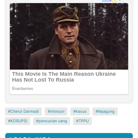
Cheryl Darmadi
interpol
kasus
Kejagung
KORUPSI
pencucian uang
TPPU