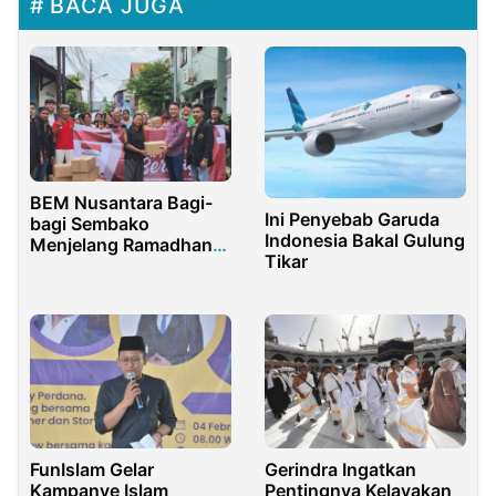
BACA JUGA
BEM Nusantara Bagi-
Ini Penyebab Garuda
bagi Sembako
Indonesia Bakal Gulung
Menjelang Ramadhan
Tikar
1445 H
FunIslam Gelar
Gerindra Ingatkan
Kampanye Islam
Pentingnya Kelayakan