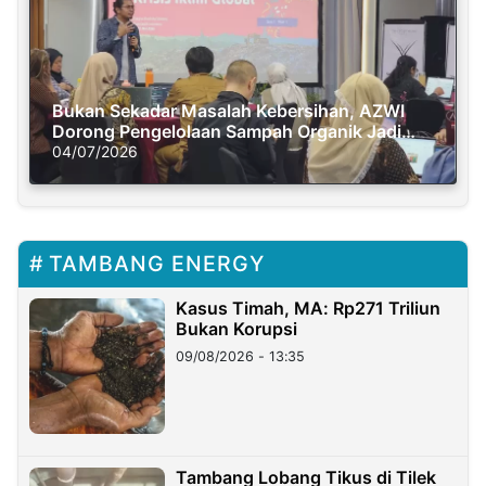
Bukan Sekadar Masalah Kebersihan, AZWI
Dorong Pengelolaan Sampah Organik Jadi
Solusi Krisis Iklim
04/07/2026
TAMBANG ENERGY
Kasus Timah, MA: Rp271 Triliun
Bukan Korupsi
09/08/2026 - 13:35
Tambang Lobang Tikus di Tilek