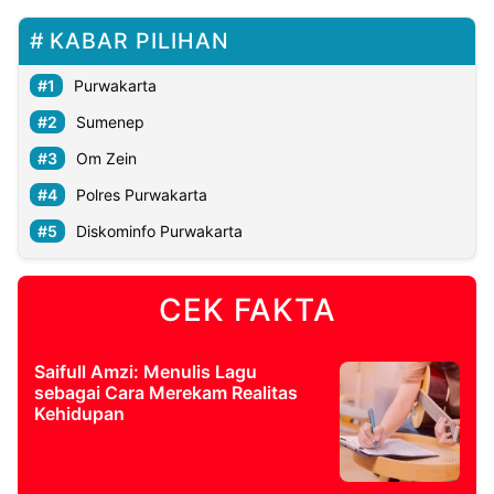
KABAR PILIHAN
Purwakarta
Sumenep
Om Zein
Polres Purwakarta
Diskominfo Purwakarta
CEK FAKTA
Saifull Amzi: Menulis Lagu
sebagai Cara Merekam Realitas
Kehidupan