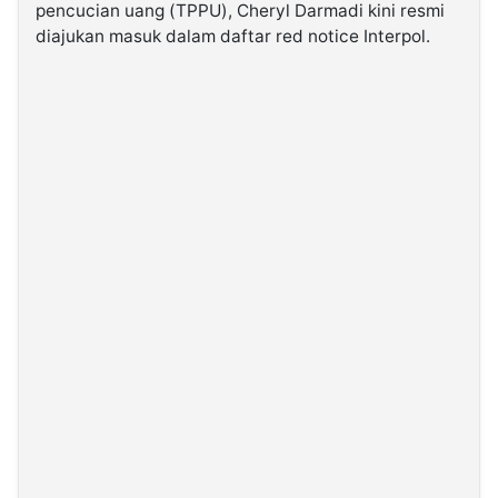
pencucian uang (TPPU), Cheryl Darmadi kini resmi
diajukan masuk dalam daftar red notice Interpol.
©
Kabarbaru.co
-
2026
PT.
Kabarbaru
Media
Holding