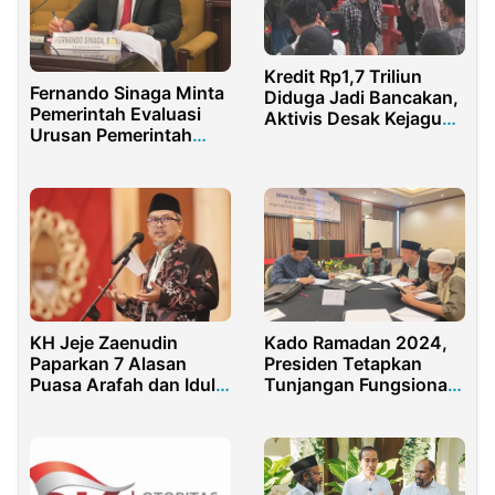
Kredit Rp1,7 Triliun
Fernando Sinaga Minta
Diduga Jadi Bancakan,
Pemerintah Evaluasi
Aktivis Desak Kejagung
Urusan Pemerintah
Periksa Dirut BRI
Pusat dan Daerah
KH Jeje Zaenudin
Kado Ramadan 2024,
Paparkan 7 Alasan
Presiden Tetapkan
Puasa Arafah dan Idul
Tunjangan Fungsional
Adha Ikuti Negeri
Pentashih Al-Qur’an
Sendiri