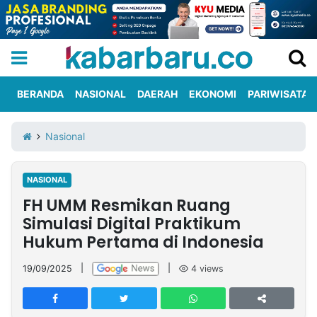
BERANDA
NASIONAL
DAERAH
EKONOMI
PARIWISATA
Informasi
KabarbaruTV
Kirim
Tentang
Nasional
Iklan
Berita
Kami
NASIONAL
Berita
FH UMM Resmikan Ruang
Nasional
International
Olahraga
Entertainment
Daerah
Pariwisata
Kuliner
Kolom
Simulasi Digital Praktikum
Hukum Pertama di Indonesia
Network
19/09/2025
|
|
4
views
PT
TREETAN