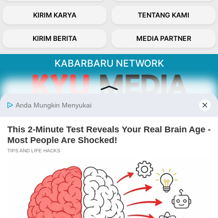
KIRIM KARYA
TENTANG KAMI
KIRIM BERITA
MEDIA PARTNER
KABARBARU NETWORK
About Our Kabarbaru.co
Kabarbaru.co menyajikan berita aktual dan
inspiratif dari sudut pandang berbaik sangka
serta terverifikasi dari sumber yang tepat.
Follow Kabarbaru