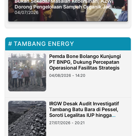
Bukan Sekadar Masalah Kebersihan, AZWI
Dorong Pengelolaan Sampah Organik Jadi
Solusi Krisis Iklim
04/07/2026
TAMBANG ENERGY
Pemda Bone Bolango Kunjungi
PT BNPG, Dukung Percepatan
Operasional Fasilitas Strategis
04/08/2026 - 14:20
IRGW Desak Audit Investigatif
Tambang Batu Bara di Pessel,
Soroti Legalitas IUP hingga
Stockpile
27/07/2026 - 20:21