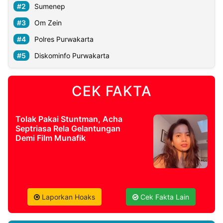
Sumenep
Om Zein
Polres Purwakarta
Diskominfo Purwakarta
CEK FAKTA
Tolak Pakai Stuntman, Acha
Septriasa Rela Gelantungan
Demi Film Munafik
Laporkan Hoaks
Cek Fakta Lain