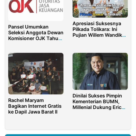
Apresiasi Suksesnya
Pansel Umumkan
Pilkada Tolikara: Ini
Seleksi Anggota Dewan
Pujian Willem Wandik
Komisioner OJK Tahun
Bupati Terpilih 2024
2022-2027
Dinilai Sukses Pimpin
Rachel Maryam
Kementerian BUMN,
Bagikan Internet Gratis
Millenial Dukung Erick
ke Dapil Jawa Barat II
Thohir Maju Capres
2024