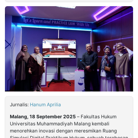
MULTIMEDIA
INDONESIA
Partner
Insight
Suara
Lens
Daily
Jalan
Idealita
Kita
Dinamikapost.com
Radar
Seedbacklink
NTB
Time
IDN
Jogja
Rakyat
News
Notice
Baru
Follow
Kabarbaru
Jurnalis:
Hanum Aprilia
Malang, 18 September 2025
– Fakultas Hukum
Universitas Muhammadiyah Malang kembali
menorehkan inovasi dengan meresmikan Ruang
Simulasi Digital Praktikum Hukum, sebuah terobosan