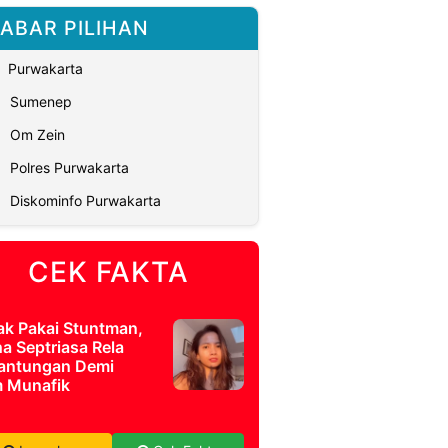
ABAR PILIHAN
Purwakarta
Sumenep
Om Zein
Polres Purwakarta
Diskominfo Purwakarta
CEK FAKTA
ak Pakai Stuntman,
a Septriasa Rela
antungan Demi
m Munafik