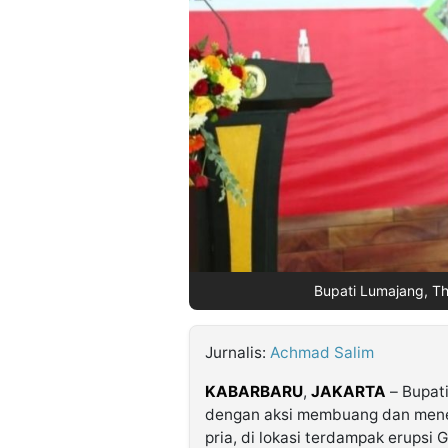
©
Kabarbaru.co
-
2026
PT.
Kabarbaru
Media
Holding
Bupati Lumajang, Th
Jurnalis:
Achmad Salim
KABARBARU
,
JAKARTA
– Bupat
dengan aksi membuang dan menen
pria, di lokasi terdampak erupsi