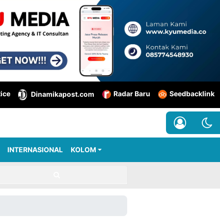
tice
Radar Baru
Seedbacklink
Dinamikapost.com
INTERNASIONAL
KOLOM