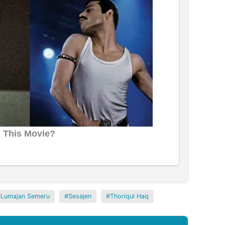
Lumajan Semeru
Sesajen
Thoriqul Haq