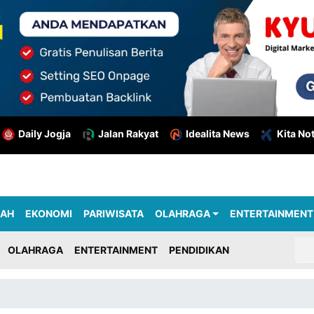
Daily Jogja
Jalan Rakyat
Idealita News
Kita No
RAH
EKONOMI
PARIWISATA
OLAHRAGA
ENTERTAINMENT
OLAHRAGA
ENTERTAINMENT
PENDIDIKAN