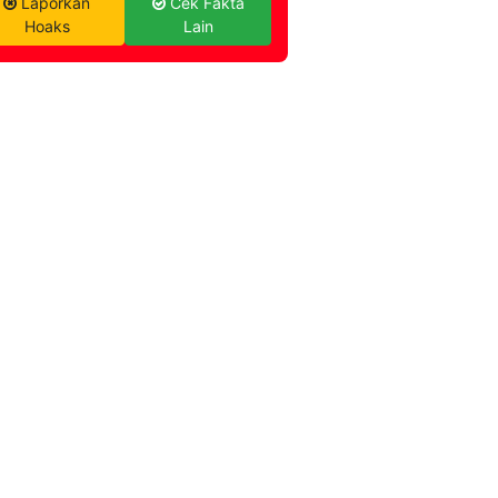
Laporkan
Cek Fakta
Hoaks
Lain