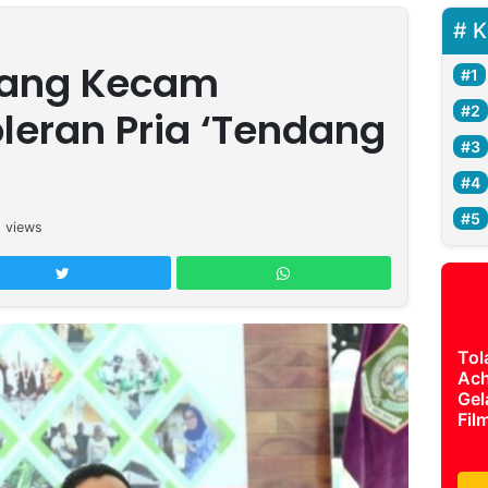
K
jang Kecam
leran Pria ‘Tendang
2
views
Tol
Ach
Gel
Fil