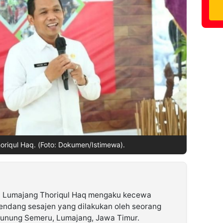
oriqul Haq. (Foto: Dokumen/Istimewa).
i Lumajang Thoriqul Haq mengaku kecewa
dang sesajen yang dilakukan oleh seorang
 Gunung Semeru, Lumajang, Jawa Timur.