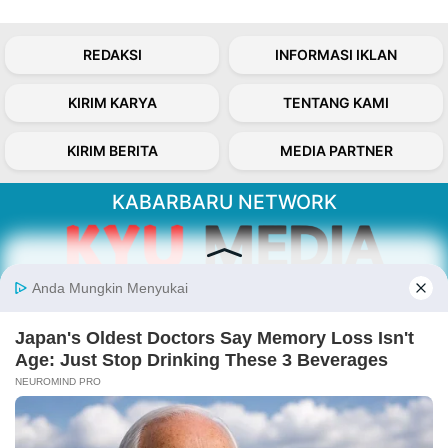
REDAKSI
INFORMASI IKLAN
KIRIM KARYA
TENTANG KAMI
KIRIM BERITA
MEDIA PARTNER
KABARBARU NETWORK
About Our Kabarbaru.co
Kabarbaru.co menyajikan berita aktual dan
inspiratif dari sudut pandang berbaik sangka
serta terverifikasi dari sumber yang tepat.
Follow Kabarbaru