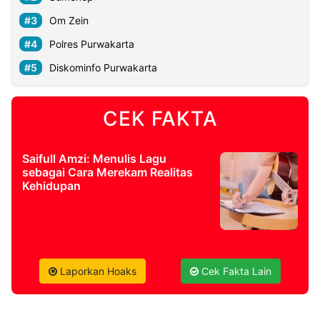
Om Zein
©
Polres Purwakarta
Kabarbaru.co
-
2026
Diskominfo Purwakarta
PT.
Kabarbaru
CEK FAKTA
Media
Holding
Saifull Amzi: Menulis Lagu
sebagai Cara Merekam Realitas
Kehidupan
Laporkan Hoaks
Cek Fakta Lain