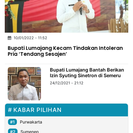
MULTIMEDIA
INDONESIA
Partner
10/01/2022 - 11:52
Insight
Suara
Lens
Daily
Jalan
Idealita
Kita
Dinamikapost.com
Radar
Seedbacklink
Bupati Lumajang Kecam Tindakan Intoleran
NTB
Time
IDN
Jogja
Rakyat
News
Notice
Baru
Pria ‘Tendang Sesajen’
Follow
Kabarbaru
Bupati Lumajang Bantah Berikan
Izin Syuting Sinetron di Semeru
24/12/2021 - 21:12
KABAR PILIHAN
Purwakarta
Sumenep