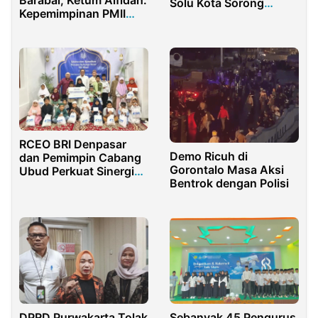
Solu Kota Sorong
Kepemimpinan PMII
Teken MoU Dorong
saat ini Membutuhkan
Pembukaan Fakultas
Pemimpin yang
Kedokteran
Tangguh dan visioner
RCEO BRI Denpasar
Demo Ricuh di
dan Pemimpin Cabang
Gorontalo Masa Aksi
Ubud Perkuat Sinergi
Bentrok dengan Polisi
serta Kepedulian
DPRD Purwakarta Tolak
Sebanyak 45 Pengurus