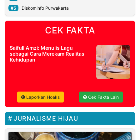
Diskominfo Purwakarta
CEK FAKTA
Saifull Amzi: Menulis Lagu
sebagai Cara Merekam Realitas
Kehidupan
Laporkan Hoaks
Cek Fakta Lain
JURNALISME HIJAU