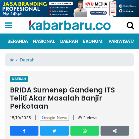
BERANDA
NASIONAL
DAERAH
EKONOMI
PARIWISATA
Informasi
KabarbaruTV
Kirim
Tentang
Daerah
Iklan
Berita
Kami
DAERAH
Berita
BRIDA Sumenep Gandeng ITS
Nasional
International
Olahraga
Entertainment
Daerah
Pariwisata
Kuliner
Kolom
Teliti Akar Masalah Banjir
Perkotaan
Network
18/10/2025
|
|
2
views
PT
TREETAN