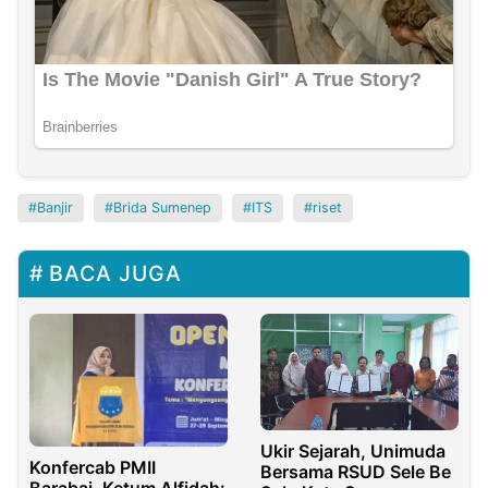
Banjir
Brida Sumenep
ITS
riset
BACA JUGA
Ukir Sejarah, Unimuda
Konfercab PMII
Bersama RSUD Sele Be
Barabai, Ketum Alfidah: