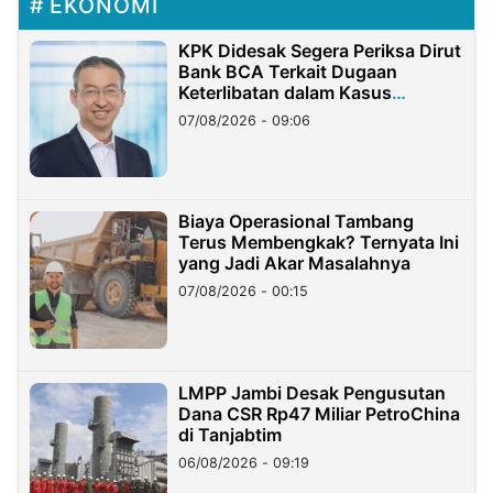
EKONOMI
KPK Didesak Segera Periksa Dirut
Bank BCA Terkait Dugaan
Keterlibatan dalam Kasus
Hilangnya Dana Nasabah Rp2,58
07/08/2026 - 09:06
Miliar
Biaya Operasional Tambang
Terus Membengkak? Ternyata Ini
yang Jadi Akar Masalahnya
07/08/2026 - 00:15
LMPP Jambi Desak Pengusutan
Dana CSR Rp47 Miliar PetroChina
di Tanjabtim
06/08/2026 - 09:19