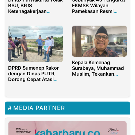
BSU, BPJS
FKMSB Wilayah
Ketenagakerjaan
Pamekasan Resmi
Apresiasi Sikap Tegas
Dilantik
Kepala Kemenag
DPRD Sumenep Rakor
Surabaya, Muhammad
dengan Dinas PUTR,
Muslim, Tekankan
Dorong Cepat Atasi
Pentingnya Disiplin
Banjir
ASN
MEDIA PARTNER