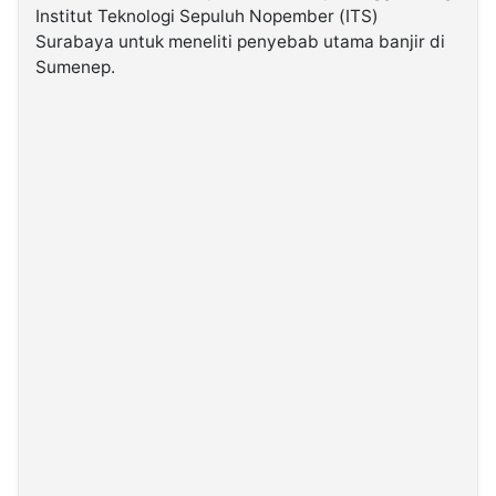
Institut Teknologi Sepuluh Nopember (ITS)
Surabaya untuk meneliti penyebab utama banjir di
©
Sumenep.
Kabarbaru.co
-
2026
PT.
Kabarbaru
Media
Holding