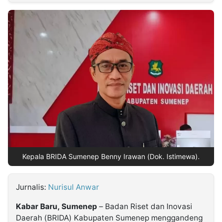
MULTIMEDIA
INDONESIA
Partner
Insight
Suara
Lens
Daily
Jalan
Idealita
Kita
Dinamikapost.com
Radar
Seedbacklink
NTB
Time
IDN
Jogja
Rakyat
News
Notice
Baru
Follow
Kabarbaru
Kepala BRIDA Sumenep Benny Irawan (Dok. Istimewa).
Jurnalis:
Nurisul Anwar
Kabar Baru, Sumenep
– Badan Riset dan Inovasi
Daerah (BRIDA) Kabupaten Sumenep menggandeng