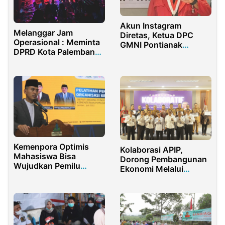
Akun Instagram
Melanggar Jam
Diretas, Ketua DPC
Operasional : Meminta
GMNI Pontianak
DPRD Kota Palembang
Angkat Bicara
Berikan Rekomendasi
Menutup Seluruh
Tempat Hiburan Malam
di Kota Palembang
Kemenpora Optimis
Kolaborasi APIP,
Mahasiswa Bisa
Dorong Pembangunan
Wujudkan Pemilu
Ekonomi Melalui
Berkualitas
Pengawasan Efektif