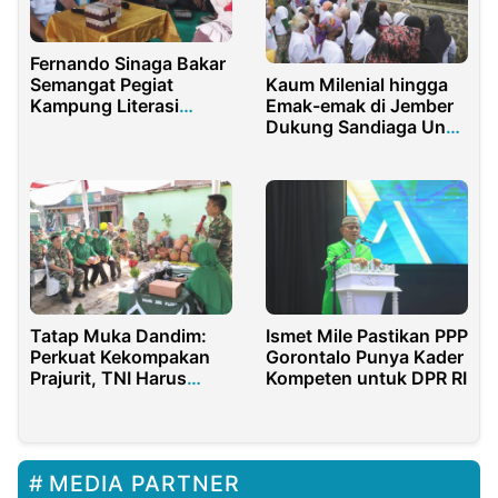
Fernando Sinaga Bakar
Semangat Pegiat
Kaum Milenial hingga
Kampung Literasi
Emak-emak di Jember
Finansial di Kaltara
Dukung Sandiaga Uno
Nyapres
Tatap Muka Dandim:
Ismet Mile Pastikan PPP
Perkuat Kekompakan
Gorontalo Punya Kader
Prajurit, TNI Harus
Kompeten untuk DPR RI
Hadir untuk Rakyat
MEDIA PARTNER