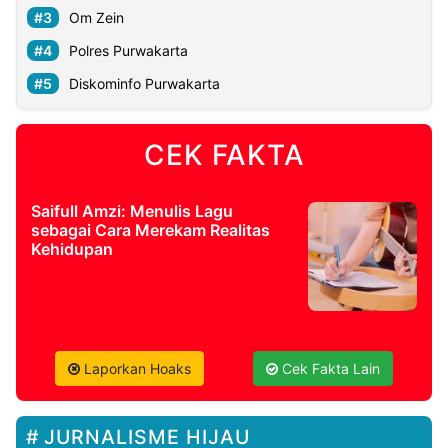
Om Zein
Polres Purwakarta
Diskominfo Purwakarta
CEK FAKTA
Saifull Amzi: Menulis Lagu
sebagai Cara Merekam Realitas
Kehidupan
Laporkan Hoaks
Cek Fakta Lain
JURNALISME HIJAU