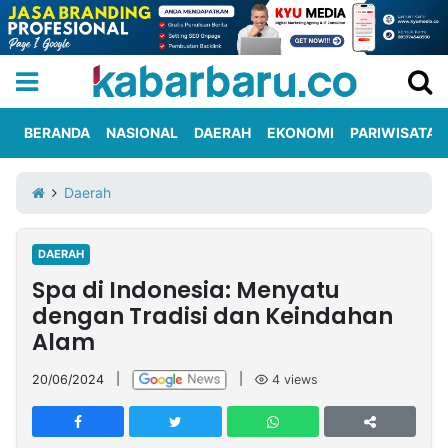
BERANDA
NASIONAL
DAERAH
EKONOMI
PARIWISATA
Informasi
KabarbaruTV
Kirim
Tentang
Daerah
Iklan
Berita
Kami
DAERAH
Berita
Spa di Indonesia: Menyatu
Nasional
International
Olahraga
Entertainment
Daerah
Pariwisata
Kuliner
Kolom
dengan Tradisi dan Keindahan
Alam
Network
20/06/2024
|
|
4
views
PT
TREETAN