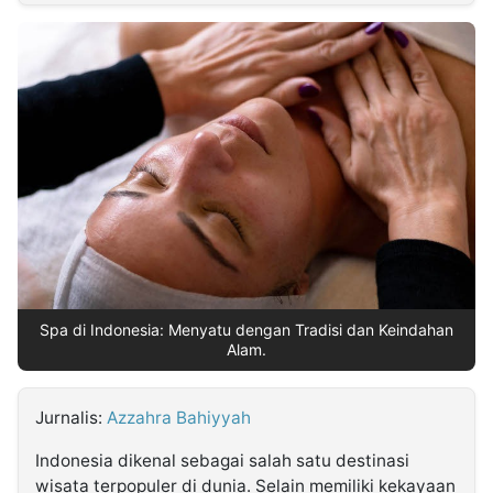
MULTIMEDIA
INDONESIA
Partner
Insight
Suara
Lens
Daily
Jalan
Idealita
Kita
Dinamikapost.com
Radar
Seedbacklink
NTB
Time
IDN
Jogja
Rakyat
News
Notice
Baru
Follow
Kabarbaru
Spa di Indonesia: Menyatu dengan Tradisi dan Keindahan
Alam.
Jurnalis:
Azzahra Bahiyyah
Indonesia dikenal sebagai salah satu destinasi
wisata terpopuler di dunia. Selain memiliki kekayaan