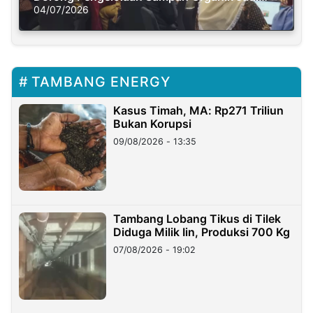
Solusi Krisis Iklim
04/07/2026
TAMBANG ENERGY
Kasus Timah, MA: Rp271 Triliun
Bukan Korupsi
09/08/2026 - 13:35
Tambang Lobang Tikus di Tilek
Diduga Milik Iin, Produksi 700 Kg
07/08/2026 - 19:02