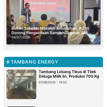
Bukan Sekadar Masalah Kebersihan, AZWI
Dorong Pengelolaan Sampah Organik Jadi
Solusi Krisis Iklim
04/07/2026
TAMBANG ENERGY
Tambang Lobang Tikus di Tilek
Diduga Milik Iin, Produksi 700 Kg
07/08/2026 - 19:02