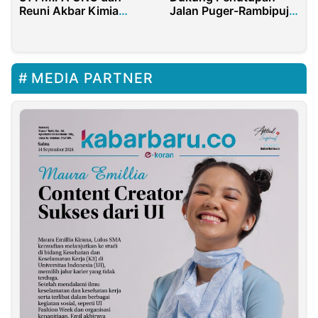
Reuni Akbar Kimia
Jalan Puger-Rambipuji:
2025 Sukses dengan
Jalan Rusak, Warga
Chemistry Funwalk dan
Merana Akibat Truk
Gala Dinner
Tambang.
MEDIA PARTNER