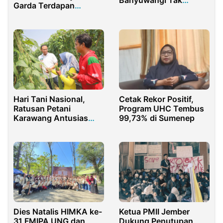
Banyuwangi Tak
Garda Terdapan
Bermanfaat Bagi
Mangawal Kepentingan
Masyarakat Sekitar
Rakyat
Hari Tani Nasional,
Cetak Rekor Positif,
Ratusan Petani
Program UHC Tembus
Karawang Antusias
99,73% di Sumenep
Pelajari Teknologi
Pertanian Modern
Dies Natalis HIMKA ke-
Ketua PMII Jember
31 FMIPA UNG dan
Dukung Penutupan