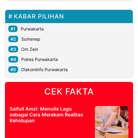
KABAR PILIHAN
Purwakarta
Sumenep
Om Zein
Polres Purwakarta
Diskominfo Purwakarta
CEK FAKTA
Saifull Amzi: Menulis Lagu
sebagai Cara Merekam Realitas
Kehidupan