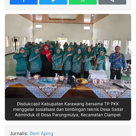
MULTIMEDIA
INDONESIA
Partner
Insight
Suara
Lens
Daily
Jalan
Idealita
Kita
Dinamikapost.com
Radar
Seedbacklink
NTB
Time
IDN
Jogja
Rakyat
News
Notice
Baru
Follow
Kabarbaru
Disdukcapil Kabupaten Karawang bersama TP PKK
menggelar sosialisasi dan bimbingan teknis Desa Sadar
Adminduk di Desa Parungmulya, Kecamatan Ciampel.
Jurnalis:
Deni Aping