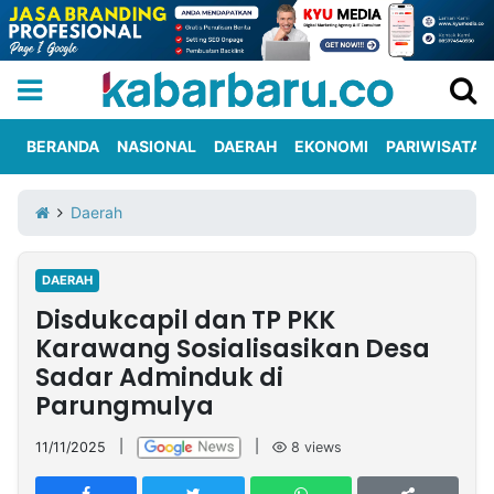
BERANDA
NASIONAL
DAERAH
EKONOMI
PARIWISATA
Informasi
KabarbaruTV
Kirim
Tentang
Daerah
Iklan
Berita
Kami
DAERAH
Berita
Disdukcapil dan TP PKK
Nasional
International
Olahraga
Entertainment
Daerah
Pariwisata
Kuliner
Kolom
Karawang Sosialisasikan Desa
Sadar Adminduk di
Parungmulya
Network
11/11/2025
|
|
8
views
PT
TREETAN