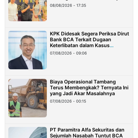
08/08/2026 - 17:35
KPK Didesak Segera Periksa Dirut
Bank BCA Terkait Dugaan
Keterlibatan dalam Kasus
Hilangnya Dana Nasabah Rp2,58
07/08/2026 - 09:06
Miliar
Biaya Operasional Tambang
Terus Membengkak? Ternyata Ini
yang Jadi Akar Masalahnya
07/08/2026 - 00:15
PT Paramitra Alfa Sekuritas dan
Sejumlah Nasabah Tuntut BCA