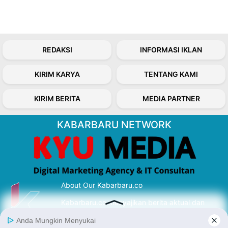
REDAKSI
INFORMASI IKLAN
KIRIM KARYA
TENTANG KAMI
KIRIM BERITA
MEDIA PARTNER
KABARBARU NETWORK
About Our Kabarbaru.co
Kabarbaru.co menyajikan berita aktual dan
inspiratif dari sudut pandang berbaik sangka
serta terverifikasi dari sumber yang tepat.