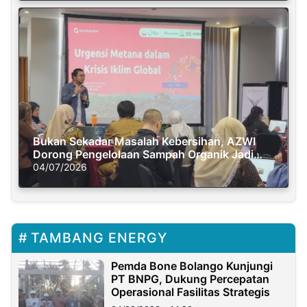
Bukan Sekadar Masalah Kebersihan, AZWI
Dorong Pengelolaan Sampah Organik Jadi
Solusi Krisis Iklim
04/07/2026
TAMBANG ENERGY
Pemda Bone Bolango Kunjungi
PT BNPG, Dukung Percepatan
Operasional Fasilitas Strategis