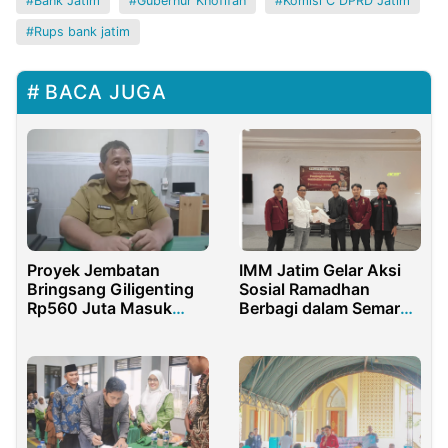
Bank Jatim
Gubernur Khofifah
Komisi C DPRD Jatim
Rups bank jatim
BACA JUGA
Proyek Jembatan
IMM Jatim Gelar Aksi
Bringsang Giligenting
Sosial Ramadhan
Rp560 Juta Masuk
Berbagi dalam Semarak
Tahap Lelang
Milad ke-61