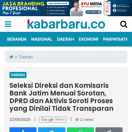
BERANDA
NASIONAL
DAERAH
EKONOMI
PARIWISATA
Informasi
KabarbaruTV
Kirim
Tentang
Daerah
Iklan
Berita
Kami
DAERAH
Berita
Seleksi Direksi dan Komisaris
Nasional
International
Olahraga
Entertainment
Daerah
Pariwisata
Kuliner
Kolom
Bank Jatim Menuai Sorotan,
DPRD dan Aktivis Soroti Proses
yang Dinilai Tidak Transparan
Network
22/05/2025
|
|
2
views
PT
TREETAN