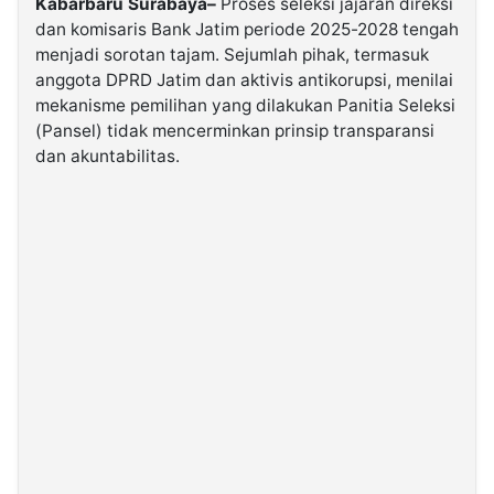
Kabarbaru Surabaya–
Proses seleksi jajaran direksi
dan komisaris Bank Jatim periode 2025-2028 tengah
menjadi sorotan tajam. Sejumlah pihak, termasuk
©
Kabarbaru.co
anggota DPRD Jatim dan aktivis antikorupsi, menilai
-
2026
mekanisme pemilihan yang dilakukan Panitia Seleksi
(Pansel) tidak mencerminkan prinsip transparansi
dan akuntabilitas.
PT.
Kabarbaru
Media
Holding