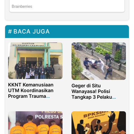
BACA JUGA
KKNT Kemanusiaan
Geger di Situ
UTM Koordinasikan
Wanayasa! Polisi
Program Trauma
Tangkap 3 Pelaku
Healing dan Edukasi di
Pengeroyokan dalam
SD Negeri 2 Sawang
Waktu Singkat