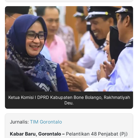
MULTIMEDIA
INDONESIA
Partner
Insight
Suara
Lens
Daily
Jalan
Idealita
Kita
Radar
Seedbacklink
NTB
Time
IDN
Jogja
Rakyat
News
Notice
Baru
Follow
Kabarbaru
Ketua Komisi I DPRD Kabupaten Bone Bolango, Rakhmatiyah
Deu.
Jurnalis:
TIM Gorontalo
Kabar Baru, Gorontalo –
Pelantikan 48 Penjabat (Pj)