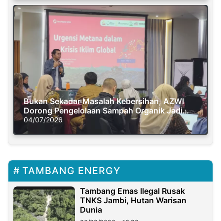
Bukan Sekadar Masalah Kebersihan, AZWI
Dorong Pengelolaan Sampah Organik Jadi
Solusi Krisis Iklim
04/07/2026
TAMBANG ENERGY
Tambang Emas Ilegal Rusak
TNKS Jambi, Hutan Warisan
Dunia