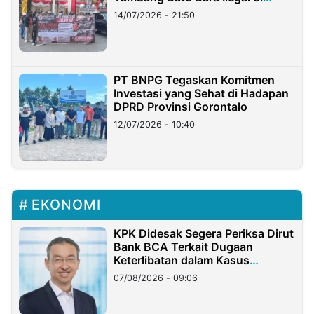
Lampung
14/07/2026 - 21:50
PT BNPG Tegaskan Komitmen
Investasi yang Sehat di Hadapan
DPRD Provinsi Gorontalo
12/07/2026 - 10:40
EKONOMI
KPK Didesak Segera Periksa Dirut
Bank BCA Terkait Dugaan
Keterlibatan dalam Kasus
Hilangnya Dana Nasabah Rp2,58
07/08/2026 - 09:06
Miliar