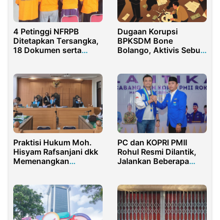
4 Petinggi NFRPB
Dugaan Korupsi
Ditetapkan Tersangka,
BPKSDM Bone
18 Dokumen serta
Bolango, Aktivis Sebut
Pakaian Dinas TNI-Polri
Bupati Lama Bisa
NFRPB Diamankan
Terseret
Praktisi Hukum Moh.
PC dan KOPRI PMII
Hisyam Rafsanjani dkk
Rohul Resmi Dilantik,
Memenangkan
Jalankan Beberapa
Gugatan di PTUN
Agenda Organisasi
Jakarta