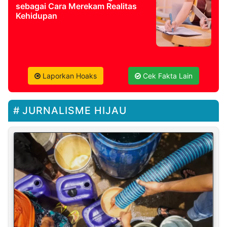
sebagai Cara Merekam Realitas
Kehidupan
Laporkan Hoaks
Cek Fakta Lain
JURNALISME HIJAU