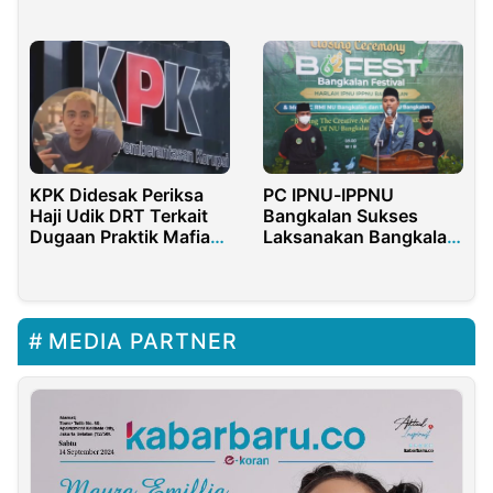
Maulid dengan Aksi
Sosial: Devi: Satu
Masjid, Satu Kotak
Amal
KPK Didesak Periksa
PC IPNU-IPPNU
Haji Udik DRT Terkait
Bangkalan Sukses
Dugaan Praktik Mafia
Laksanakan Bangkalan
Cukai Ilegal
Festival 2022
MEDIA PARTNER