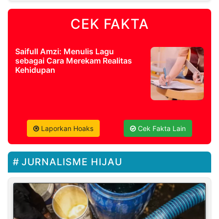
CEK FAKTA
Saifull Amzi: Menulis Lagu
sebagai Cara Merekam Realitas
Kehidupan
Laporkan Hoaks
Cek Fakta Lain
JURNALISME HIJAU