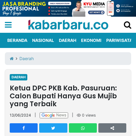
BERANDA
NASIONAL
DAERAH
EKONOMI
PARIWISATA
Informasi
KabarbaruTV
Kirim
Tentang
Daerah
Iklan
Berita
Kami
DAERAH
Berita
Ketua DPC PKB Kab. Pasuruan:
Nasional
International
Olahraga
Entertainment
Daerah
Pariwisata
Kuliner
Kolom
Calon Bupati Hanya Gus Mujib
yang Terbaik
Network
13/06/2024
|
|
0
views
PT
TREETAN