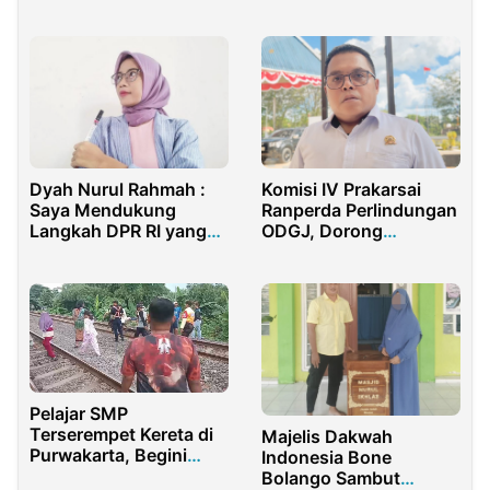
Diwilayah Kecamatan
Turun Tangan
Pesanggaran
Banyuwangi
Dyah Nurul Rahmah :
Komisi IV Prakarsai
Saya Mendukung
Ranperda Perlindungan
Langkah DPR RI yang
ODGJ, Dorong
Menyetujui RUU TPKS
Pemerintah Bangun
Menjadi RUU Inisiatif
Rumah Singgah di Kota
Sorong
Pelajar SMP
Terserempet Kereta di
Majelis Dakwah
Purwakarta, Begini
Indonesia Bone
Penjelasan Polisi
Bolango Sambut