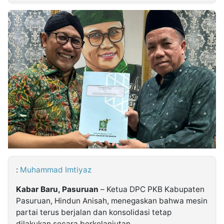
MULTIMEDIA
INDONESIA
Partner
Insight
Suara
Lens
Daily
Jalan
Idealita
Kita
Dinamikapost.com
Radar
Seedbacklink
NTB
Time
IDN
Jogja
Rakyat
News
Notice
Baru
Follow
Kabarbaru
:
Muhammad Imtiyaz
Kabar Baru, Pasuruan
– Ketua DPC PKB Kabupaten
Pasuruan, Hindun Anisah, menegaskan bahwa mesin
partai terus berjalan dan konsolidasi tetap
dilakukan secara berkelanjutan.