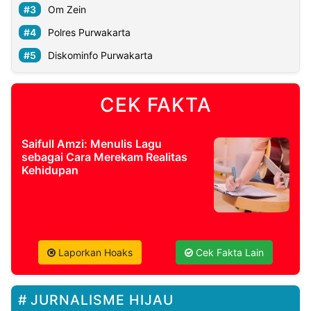
Om Zein
Polres Purwakarta
Diskominfo Purwakarta
CEK FAKTA
Saifull Amzi: Menulis Lagu
sebagai Cara Merekam Realitas
Kehidupan
Laporkan Hoaks
Cek Fakta Lain
JURNALISME HIJAU