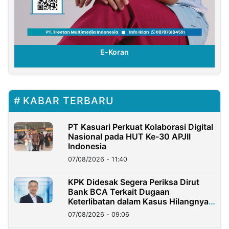
E-Koran
KABAR TERBARU
PT Kasuari Perkuat Kolaborasi Digital
Nasional pada HUT Ke-30 APJII
Indonesia
07/08/2026 - 11:40
KPK Didesak Segera Periksa Dirut
Bank BCA Terkait Dugaan
Keterlibatan dalam Kasus Hilangnya
Dana Nasabah Rp2,58 Miliar
07/08/2026 - 09:06