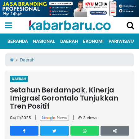
BERANDA
NASIONAL
DAERAH
EKONOMI
PARIWISATA
Informasi
KabarbaruTV
Kirim
Tentang
Daerah
Iklan
Berita
Kami
DAERAH
Berita
Setahun Berdampak, Kinerja
Nasional
International
Olahraga
Entertainment
Daerah
Pariwisata
Kuliner
Kolom
Imigrasi Gorontalo Tunjukkan
Tren Positif
Network
04/11/2025
|
|
3
views
PT
TREETAN