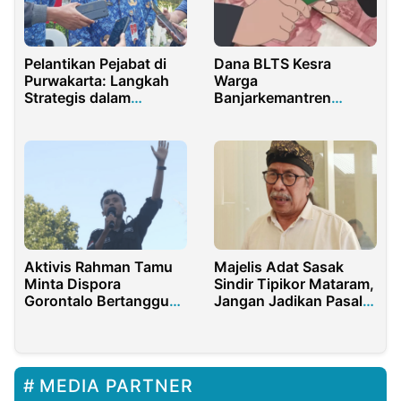
Pelantikan Pejabat di
Dana BLTS Kesra
Purwakarta: Langkah
Warga
Strategis dalam
Banjarkemantren
Mengisi Kekosongan
Diduga Dipangkas
Jabatan
Hingga Ratusan Ribu
Aktivis Rahman Tamu
Majelis Adat Sasak
Minta Dispora
Sindir Tipikor Mataram,
Gorontalo Bertanggung
Jangan Jadikan Pasal
Jawab, Minta BPK dan
Lebih Tinggi dari
Inspektorat Audit
Kebenaran
Program Pendidikan
Kader Pemimpin Mudah
MEDIA PARTNER