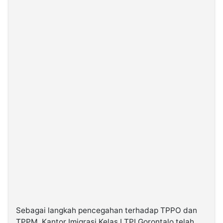
Sebagai langkah pencegahan terhadap TPPO dan
TPPM, Kantor Imigrasi Kelas I TPI Gorontalo telah