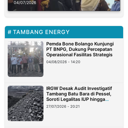
Solusi Krisis Iklim
04/07/2026
TAMBANG ENERGY
Pemda Bone Bolango Kunjungi
PT BNPG, Dukung Percepatan
Operasional Fasilitas Strategis
04/08/2026 - 14:20
IRGW Desak Audit Investigatif
Tambang Batu Bara di Pessel,
Soroti Legalitas IUP hingga
Stockpile
27/07/2026 - 20:21