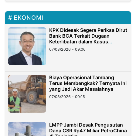
EKONOMI
KPK Didesak Segera Periksa Dirut
Bank BCA Terkait Dugaan
Keterlibatan dalam Kasus
Hilangnya Dana Nasabah Rp2,58
07/08/2026 - 09:06
Miliar
Biaya Operasional Tambang
Terus Membengkak? Ternyata Ini
yang Jadi Akar Masalahnya
07/08/2026 - 00:15
LMPP Jambi Desak Pengusutan
Dana CSR Rp47 Miliar PetroChina