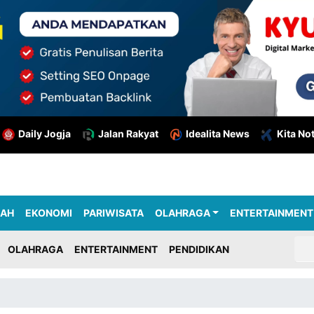
Daily Jogja
Jalan Rakyat
Idealita News
Kita No
RAH
EKONOMI
PARIWISATA
OLAHRAGA
ENTERTAINMENT
OLAHRAGA
ENTERTAINMENT
PENDIDIKAN