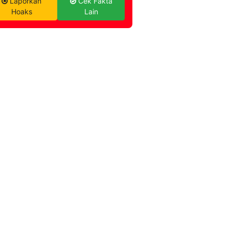
Laporkan
Cek Fakta
Hoaks
Lain