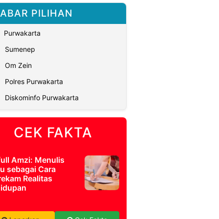
ABAR PILIHAN
Purwakarta
Sumenep
Om Zein
Polres Purwakarta
Diskominfo Purwakarta
CEK FAKTA
full Amzi: Menulis
u sebagai Cara
ekam Realitas
idupan