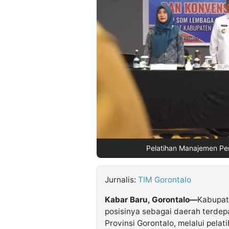
©
Kabarbaru.co
-
2026
PT.
Kabarbaru
Media
Holding
Pelatihan Manajemen Pe
Jurnalis:
TIM Gorontalo
Kabar Baru, Gorontalo—
Kabupat
posisinya sebagai daerah terde
Provinsi Gorontalo, melalui pel