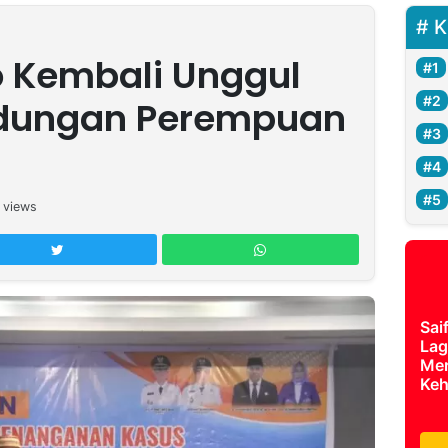
K
 Kembali Unggul
ndungan Perempuan
views
Sai
Lag
Mer
Keh