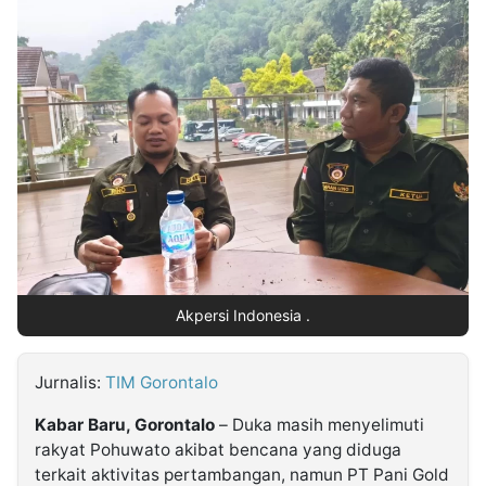
MULTIMEDIA
INDONESIA
Partner
Insight
Suara
Lens
Daily
Jalan
Idealita
Kita
Dinamikapost.com
Radar
Seedbacklink
NTB
Time
IDN
Jogja
Rakyat
News
Notice
Baru
Follow
Kabarbaru
Akpersi Indonesia .
Jurnalis:
TIM Gorontalo
Kabar Baru, Gorontalo
– Duka masih menyelimuti
rakyat Pohuwato akibat bencana yang diduga
terkait aktivitas pertambangan, namun PT Pani Gold