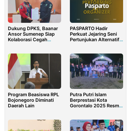
Dukung DPKS, Baanar
PASPARTO Hadir
Ansor Sumenep Siap
Perkuat Jejaring Seni
Kolaborasi Cegah
Pertunjukan Alternatif
Narkoba di Sekolah
di Pasuruan
Program Beasiswa RPL
Putra Putri Islam
Bojonegoro Diminati
Berprestasi Kota
Daerah Lain
Gorontalo 2025 Resmi
Ditutup, Juara Dapat
Hadiah Umroh