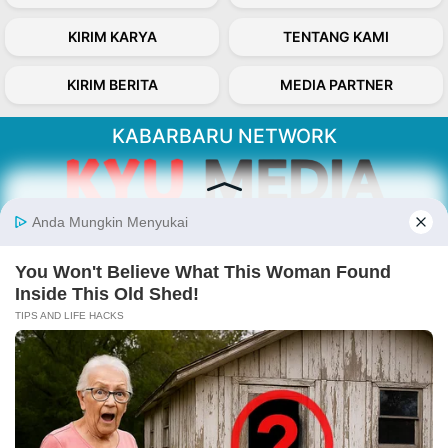
KIRIM KARYA
TENTANG KAMI
KIRIM BERITA
MEDIA PARTNER
KABARBARU NETWORK
About Our Kabarbaru.co
Kabarbaru.co menyajikan berita aktual dan
inspiratif dari sudut pandang berbaik sangka
serta terverifikasi dari sumber yang tepat.
Follow Kabarbaru