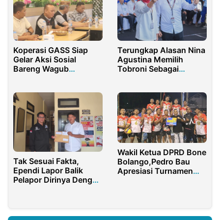
Koperasi GASS Siap
Terungkap Alasan Nina
Gelar Aksi Sosial
Agustina Memilih
Bareng Wagub
Tobroni Sebagai
Gorontalo
Pendampingnya pada
Pilkada Indramayu
2024
Wakil Ketua DPRD Bone
Tak Sesuai Fakta,
Bolango,Pedro Bau
Ependi Lapor Balik
Apresiasi Turnamen
Pelapor Dirinya Dengan
Bola Voli Botupingge
Pasal Dugaan
Pencemaran Nama Baik