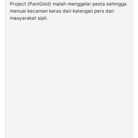
Project (PaniGold) malah menggelar pesta sehingga
menuai kecaman keras dari kalangan pers dan
©
masyarakat sipil.
Kabarbaru.co
-
2026
PT.
Kabarbaru
Media
Holding