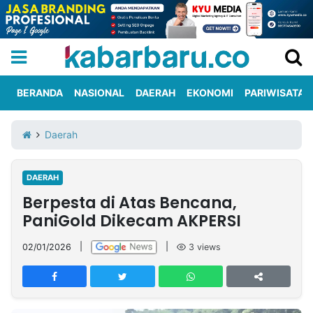
BERANDA
NASIONAL
DAERAH
EKONOMI
PARIWISATA
Informasi
KabarbaruTV
Kirim
Tentang
Daerah
Iklan
Berita
Kami
DAERAH
Berita
Berpesta di Atas Bencana,
Nasional
International
Olahraga
Entertainment
Daerah
Pariwisata
Kuliner
Kolom
PaniGold Dikecam AKPERSI
02/01/2026
|
|
3
views
Network
PT
TREETAN