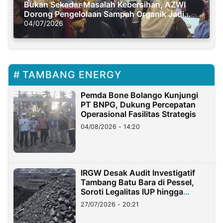
Bukan Sekadar Masalah Kebersihan, AZWI
Dorong Pengelolaan Sampah Organik Jadi
Solusi Krisis Iklim
04/07/2026
TAMBANG ENERGY
Pemda Bone Bolango Kunjungi
PT BNPG, Dukung Percepatan
Operasional Fasilitas Strategis
04/08/2026 - 14:20
IRGW Desak Audit Investigatif
Tambang Batu Bara di Pessel,
Soroti Legalitas IUP hingga
Stockpile
27/07/2026 - 20:21