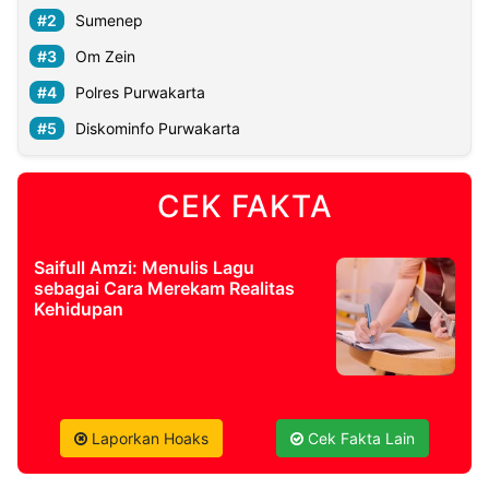
Sumenep
Om Zein
Polres Purwakarta
Diskominfo Purwakarta
CEK FAKTA
Saifull Amzi: Menulis Lagu
sebagai Cara Merekam Realitas
Kehidupan
Laporkan Hoaks
Cek Fakta Lain