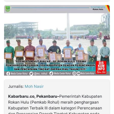
MULTIMEDIA
INDONESIA
Partner
Insight
Suara
Lens
Daily
Jalan
Idealita
Kita
Dinamikapost.com
Radar
Seedbacklink
NTB
Time
IDN
Jogja
Rakyat
News
Notice
Baru
Follow
Kabarbaru
Jurnalis:
Moh Nasir
Kabarbaru.co, Pekanbaru–
Pemerintah Kabupaten
Rokan Hulu (Pemkab Rohul) meraih penghargaan
Kabupaten Terbaik III dalam kategori Perencanaan
dan Pencapaian Daerah Tingkat Kabupaten pada