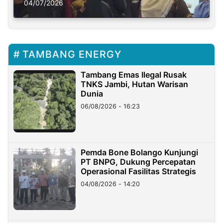
Solusi Krisis Iklim
04/07/2026
TAMBANG ENERGY
Tambang Emas Ilegal Rusak
TNKS Jambi, Hutan Warisan
Dunia
06/08/2026 - 16:23
Pemda Bone Bolango Kunjungi
PT BNPG, Dukung Percepatan
Operasional Fasilitas Strategis
04/08/2026 - 14:20