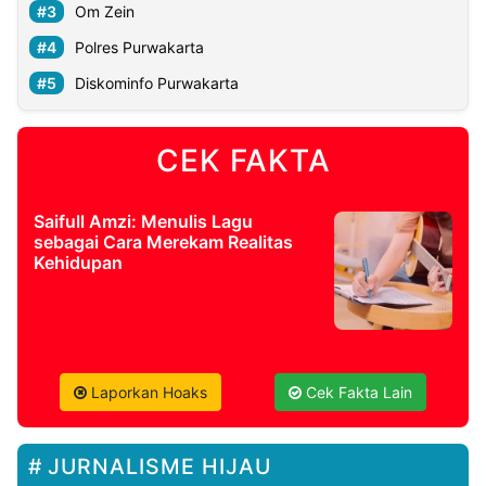
Om Zein
Polres Purwakarta
Diskominfo Purwakarta
CEK FAKTA
Saifull Amzi: Menulis Lagu
sebagai Cara Merekam Realitas
Kehidupan
Laporkan Hoaks
Cek Fakta Lain
JURNALISME HIJAU