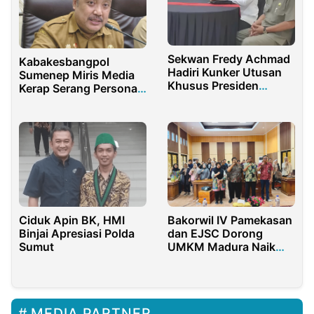
Sekwan Fredy Achmad
Kabakesbangpol
Hadiri Kunker Utusan
Sumenep Miris Media
Khusus Presiden
Kerap Serang Personal
Bidang Ketahanan
Pejabat
Pangan
Ciduk Apin BK, HMI
Bakorwil IV Pamekasan
Binjai Apresiasi Polda
dan EJSC Dorong
Sumut
UMKM Madura Naik
Kelas
MEDIA PARTNER