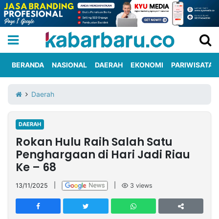
BERANDA
NASIONAL
DAERAH
EKONOMI
PARIWISATA
Informasi
KabarbaruTV
Kirim
Tentang
Daerah
Iklan
Berita
Kami
DAERAH
Berita
Rokan Hulu Raih Salah Satu
Nasional
International
Olahraga
Entertainment
Daerah
Pariwisata
Kuliner
Kolom
Penghargaan di Hari Jadi Riau
Ke – 68
Network
13/11/2025
|
|
3
views
PT
TREETAN