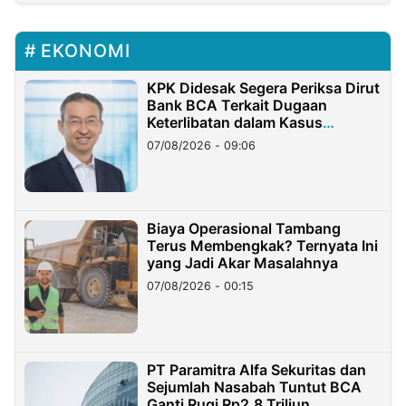
EKONOMI
KPK Didesak Segera Periksa Dirut
Bank BCA Terkait Dugaan
Keterlibatan dalam Kasus
Hilangnya Dana Nasabah Rp2,58
07/08/2026 - 09:06
Miliar
Biaya Operasional Tambang
Terus Membengkak? Ternyata Ini
yang Jadi Akar Masalahnya
07/08/2026 - 00:15
PT Paramitra Alfa Sekuritas dan
Sejumlah Nasabah Tuntut BCA
Ganti Rugi Rp2,8 Triliun