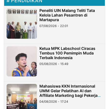
PENDIDIKAN
Peneliti UIN Malang Teliti Tata
Kelola Lahan Pesantren di
Martapura
07/08/2026 - 22:01
Ketua MPK Labschool Ciracas
Tembus 100 Pemimpin Muda
Terbaik Indonesia
05/08/2026 - 15:49
Mahasiswa KKN Internasional
UMM Gelar Pelatihan AI dan
Affiliate Marketing bagi Pekerja
Migran Indonesia di Taiwan
04/08/2026 - 17:24