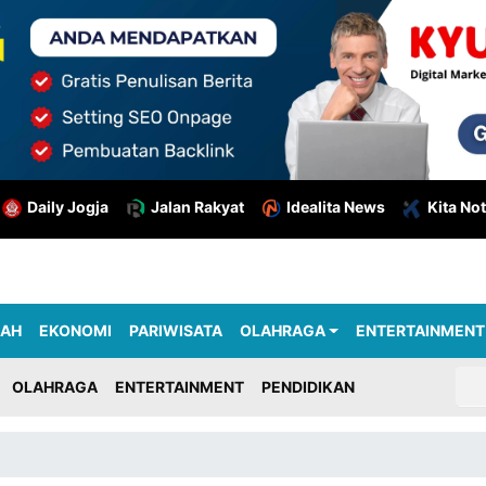
Daily Jogja
Jalan Rakyat
Idealita News
Kita Not
RAH
EKONOMI
PARIWISATA
OLAHRAGA
ENTERTAINMENT
OLAHRAGA
ENTERTAINMENT
PENDIDIKAN