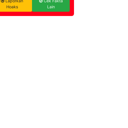
Laporkan
Cek Fakta
Hoaks
Lain