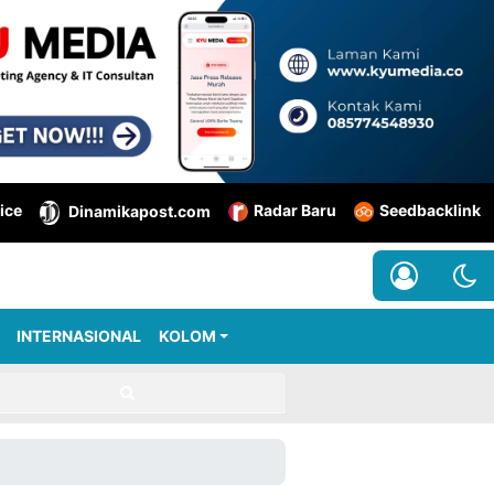
ice
Radar Baru
Seedbacklink
Dinamikapost.com
INTERNASIONAL
KOLOM