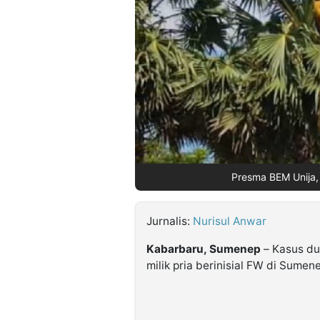
©
Kabarbaru.co
-
2026
PT.
Kabarbaru
Media
Holding
Presma BEM Unija,
Jurnalis:
Nurisul Anwar
Kabarbaru, Sumenep
– Kasus dug
milik pria berinisial FW di Sumen