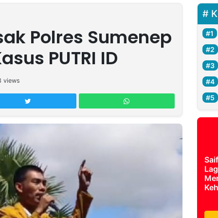
K
sak Polres Sumenep
asus PUTRI ID
3
views
Sai
Lag
Mer
Keh