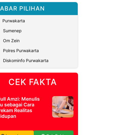
ABAR PILIHAN
Purwakarta
Sumenep
Om Zein
Polres Purwakarta
Diskominfo Purwakarta
CEK FAKTA
full Amzi: Menulis
u sebagai Cara
ekam Realitas
idupan