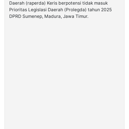
Daerah (raperda) Keris berpotensi tidak masuk
Prioritas Legislasi Daerah (Prolegda) tahun 2025
©
DPRD Sumenep, Madura, Jawa Timur.
Kabarbaru.co
-
2026
PT.
Kabarbaru
Media
Holding