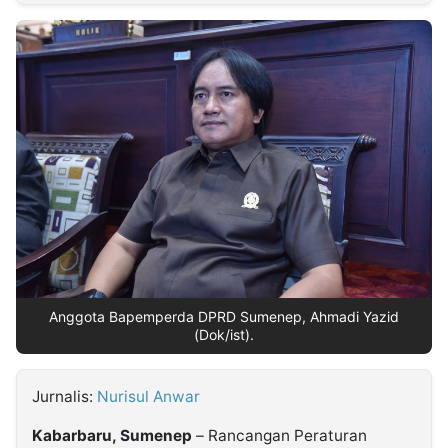
MULTIMEDIA
INDONESIA
Partner
Insight
Suara
Lens
Daily
Jalan
Idealita
Kita
Dinamikapost.com
Radar
Seedbacklink
NTB
Time
IDN
Jogja
Rakyat
News
Notice
Baru
Follow
Kabarbaru
Anggota Bapemperda DPRD Sumenep, Ahmadi Yazid
(Dok/ist).
Jurnalis:
Nurisul Anwar
Kabarbaru, Sumenep
– Rancangan Peraturan