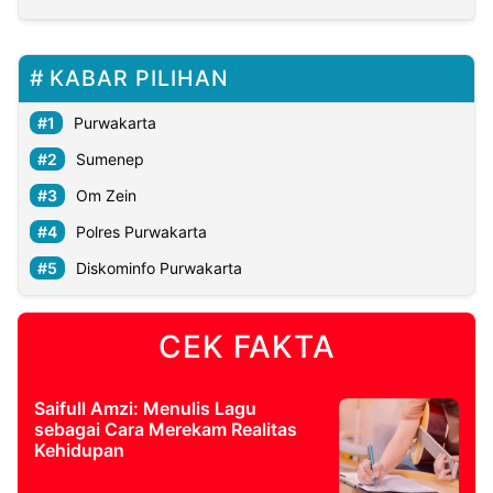
KABAR PILIHAN
Purwakarta
Sumenep
Om Zein
Polres Purwakarta
Diskominfo Purwakarta
CEK FAKTA
Saifull Amzi: Menulis Lagu
sebagai Cara Merekam Realitas
Kehidupan