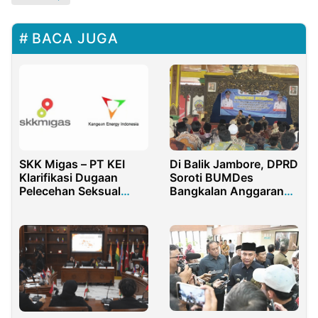
BACA JUGA
SKK Migas – PT KEI
Di Balik Jambore, DPRD
Klarifikasi Dugaan
Soroti BUMDes
Pelecehan Seksual
Bangkalan Anggaran
Oknum Pegawainya
Ada, Dampak ke Desa
Belum Terasa