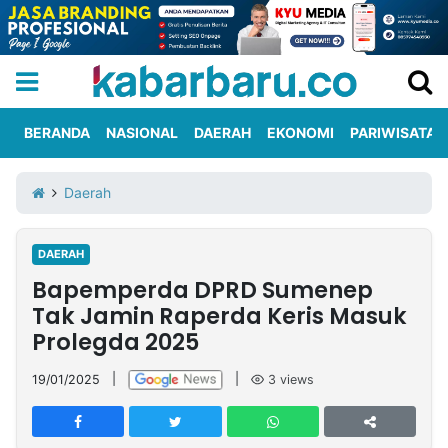
BERANDA
NASIONAL
DAERAH
EKONOMI
PARIWISATA
Informasi
KabarbaruTV
Kirim
Tentang
Daerah
Iklan
Berita
Kami
DAERAH
Berita
Bapemperda DPRD Sumenep
Nasional
International
Olahraga
Entertainment
Daerah
Pariwisata
Kuliner
Kolom
Tak Jamin Raperda Keris Masuk
Prolegda 2025
Network
19/01/2025
|
|
3
views
PT
TREETAN