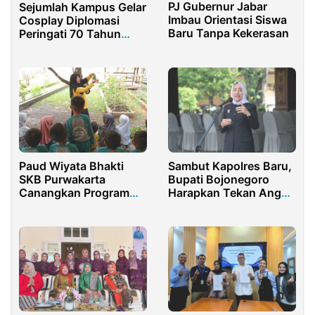
PJ Gubernur Jabar
Sejumlah Kampus Gelar
Imbau Orientasi Siswa
Cosplay Diplomasi
Baru Tanpa Kekerasan
Peringati 70 Tahun
Konferensi Asia Afrika
Paud Wiyata Bhakti
Sambut Kapolres Baru,
SKB Purwakarta
Bupati Bojonegoro
Canangkan Program
Harapkan Tekan Angka
Mapag Buana
Tawuran