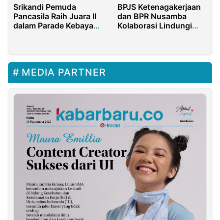
Srikandi Pemuda
BPJS Ketenagakerjaan
Pancasila Raih Juara II
dan BPR Nusamba
dalam Parade Kebaya
Kolaborasi Lindungi
BKOW Provinsi
Nasabah dari Resiko
Gorontalo 2025
Sosial
MEDIA PARTNER