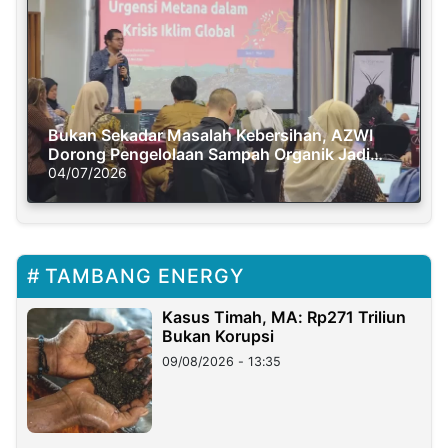
Bukan Sekadar Masalah Kebersihan, AZWI
Dorong Pengelolaan Sampah Organik Jadi
Solusi Krisis Iklim
04/07/2026
TAMBANG ENERGY
Kasus Timah, MA: Rp271 Triliun
Bukan Korupsi
09/08/2026 - 13:35