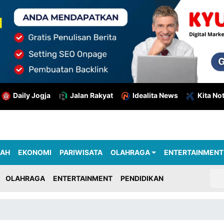
Daily Jogja
Jalan Rakyat
Idealita News
Kita No
RAH
EKONOMI
PARIWISATA
OLAHRAGA
ENTERTAINMENT
OLAHRAGA
ENTERTAINMENT
PENDIDIKAN