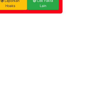
Laporkan
Cek Fakta
Hoaks
Lain