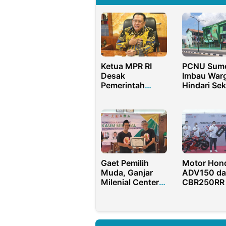
Ketua MPR RI
PCNU Sum
Desak
Imbau War
Pemerintah
Hindari Se
Gratiskan Vaksin
Bebas dan
Booster Covid-
Mabuk-
19
mabukan d
Malam Tah
Baru 2025
Gaet Pemilih
Motor Hon
Muda, Ganjar
ADV150 da
Milenial Center
CBR250RR
Sukses Gelar
Jadi Opera
Diskusi di
Mandalika
Jombang