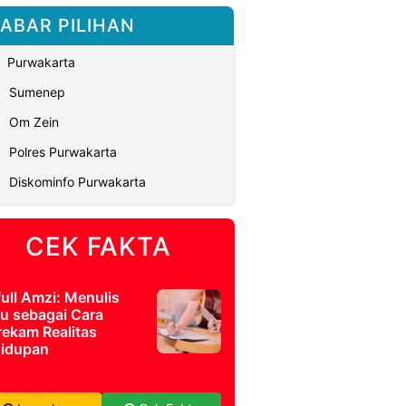
ABAR PILIHAN
Purwakarta
Sumenep
Om Zein
Polres Purwakarta
Diskominfo Purwakarta
CEK FAKTA
full Amzi: Menulis
u sebagai Cara
ekam Realitas
idupan