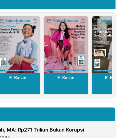
Dugaan Korupsi
DBHCHT
E-Koran
E-Koran
E-Koran
h, MA: Rp271 Triliun Bukan Korupsi
13:35