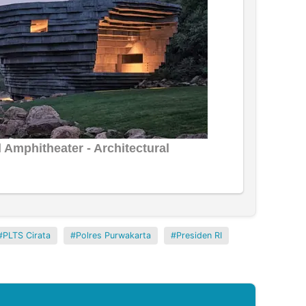
PLTS Cirata
Polres Purwakarta
Presiden RI