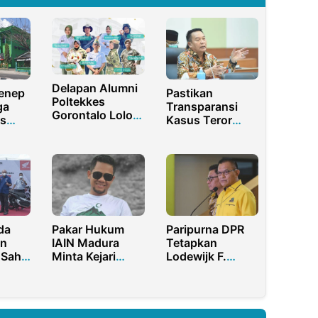
Delapan Alumni
enep
Pastikan
Poltekkes
ga
Transparansi
Gorontalo Lolos
ks
Kasus Teror
Program SPPI
Aktivis HAM,
2025
DPR RI Kirim
i
Timwas Intelijen
un
da
Pakar Hukum
Paripurna DPR
n
IAIN Madura
Tetapkan
 Sah
Minta Kejari
Lodewijk F.
sional
Pamekasan
Paulus Sebagai
Tidak Terima
Wakil Ketua DPR
Suap Dari Calon
Tersangka