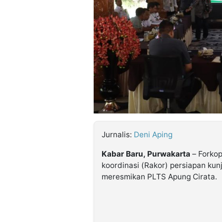
©
Kabarbaru.co
-
2026
PT.
Kabarbaru
Media
Holding
Jurnalis:
Deni Aping
Kabar Baru, Purwakarta
– Forko
koordinasi (Rakor) persiapan ku
meresmikan PLTS Apung Cirata.