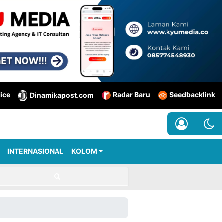
tice
Radar Baru
Seedbacklink
Dinamikapost.com
INTERNASIONAL
KOLOM