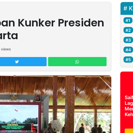
K
pan Kunker Presiden
arta
views
Sai
Lag
Mer
Keh