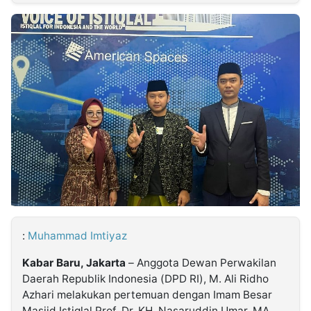
MULTIMEDIA
INDONESIA
Partner
Insight
Suara
Lens
Daily
Jalan
Idealita
Kita
Dinamikapost.com
Radar
Seedbacklink
NTB
Time
IDN
Jogja
Rakyat
News
Notice
Baru
Follow
Kabarbaru
:
Muhammad Imtiyaz
Kabar Baru, Jakarta
– Anggota Dewan Perwakilan
Daerah Republik Indonesia (DPD RI), M. Ali Ridho
Azhari melakukan pertemuan dengan Imam Besar
Masjid Istiqlal Prof. Dr. KH. Nasaruddin Umar, MA