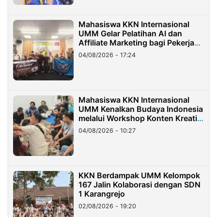
Mahasiswa KKN Internasional
UMM Gelar Pelatihan AI dan
Affiliate Marketing bagi Pekerja
Migran Indonesia di Taiwan
04/08/2026 - 17:24
Mahasiswa KKN Internasional
UMM Kenalkan Budaya Indonesia
melalui Workshop Konten Kreatif
di Taiwan
04/08/2026 - 10:27
KKN Berdampak UMM Kelompok
167 Jalin Kolaborasi dengan SDN
1 Karangrejo
02/08/2026 - 19:20