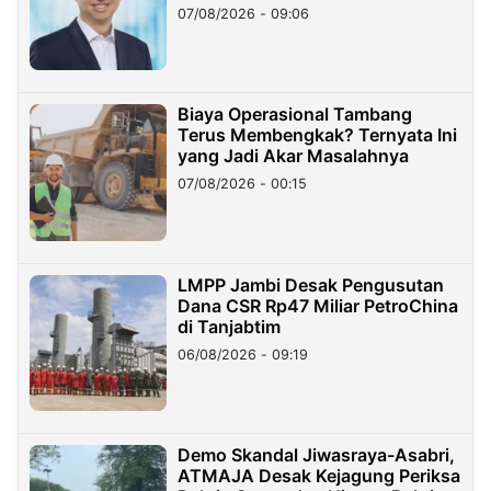
Hilangnya Dana Nasabah Rp2,58
07/08/2026 - 09:06
Miliar
Biaya Operasional Tambang
Terus Membengkak? Ternyata Ini
yang Jadi Akar Masalahnya
07/08/2026 - 00:15
LMPP Jambi Desak Pengusutan
Dana CSR Rp47 Miliar PetroChina
di Tanjabtim
06/08/2026 - 09:19
Demo Skandal Jiwasraya-Asabri,
ATMAJA Desak Kejagung Periksa