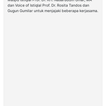
dan Voice of Istiqlal Prof. Dr. Rosita Tandos dan
Gugun Gumilar untuk menjajaki beberapa kerjasama.
©
Kabarbaru.co
-
2026
PT.
Kabarbaru
Media
Holding