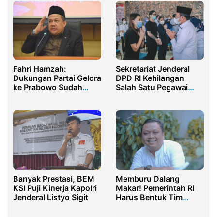
Fahri Hamzah:
Sekretariat Jenderal
Dukungan Partai Gelora
DPD RI Kehilangan
ke Prabowo Sudah
Salah Satu Pegawai
Hampir 100 Persen
yang Berdedikasi
Banyak Prestasi, BEM
Memburu Dalang
KSI Puji Kinerja Kapolri
Makar! Pemerintah RI
Jenderal Listyo Sigit
Harus Bentuk Tim
TGPF