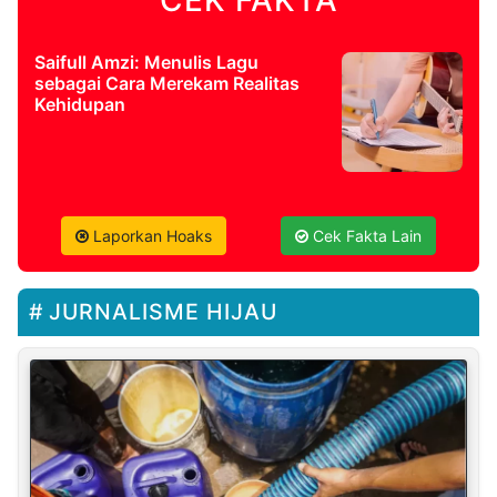
Saifull Amzi: Menulis Lagu
sebagai Cara Merekam Realitas
Kehidupan
Laporkan Hoaks
Cek Fakta Lain
JURNALISME HIJAU