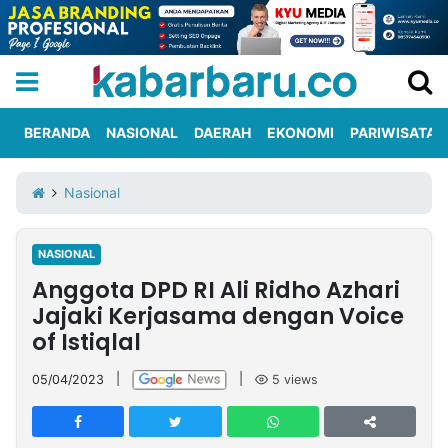
BERANDA
NASIONAL
DAERAH
EKONOMI
PARIWISATA
Informasi
KabarbaruTV
Kirim
Tentang
Nasional
Iklan
Berita
Kami
NASIONAL
Berita
Anggota DPD RI Ali Ridho Azhari
Nasional
International
Olahraga
Entertainment
Daerah
Pariwisata
Kuliner
Kolom
Jajaki Kerjasama dengan Voice
of Istiqlal
Network
05/04/2023
|
|
5
views
PT
TREETAN