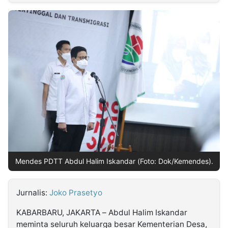
MULTIMEDIA
INDONESIA
Partner
Insight
Suara
Lens
Daily
Jalan
Idealita
Kita
Dinamikapost.com
Radar
Seedbacklink
NTB
Time
IDN
Jogja
Rakyat
News
Notice
Baru
Follow
Kabarbaru
Mendes PDTT Abdul Halim Iskandar (Foto: Dok/Kemendes).
Jurnalis:
Joko Prasetyo
KABARBARU, JAKARTA – Abdul Halim Iskandar
meminta seluruh keluarga besar Kementerian Desa,