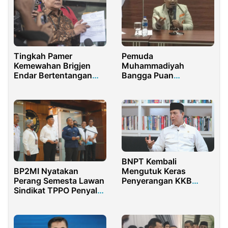
Tingkah Pamer
Pemuda
Kemewahan Brigjen
Muhammadiyah
Endar Bertentangan
Bangga Puan
dengan Spirit KPK
Mendukung Museum
Nabi Muhammad di
Indonesia
BNPT Kembali
Mengutuk Keras
BP2MI Nyatakan
Penyerangan KKB
Perang Semesta Lawan
Terhadap Nakes di
Sindikat TPPO Penyalur
Papua
PMI Ilegal