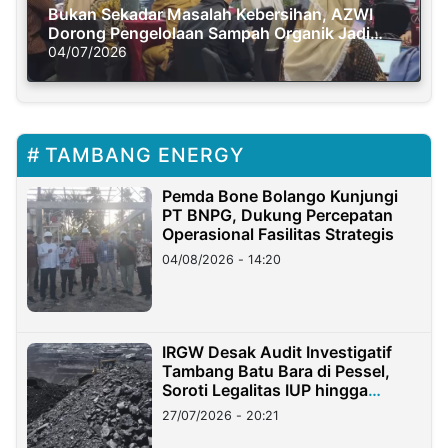
Bukan Sekadar Masalah Kebersihan, AZWI
Dorong Pengelolaan Sampah Organik Jadi
Solusi Krisis Iklim
04/07/2026
TAMBANG ENERGY
Pemda Bone Bolango Kunjungi
PT BNPG, Dukung Percepatan
Operasional Fasilitas Strategis
04/08/2026 - 14:20
IRGW Desak Audit Investigatif
Tambang Batu Bara di Pessel,
Soroti Legalitas IUP hingga
Stockpile
27/07/2026 - 20:21