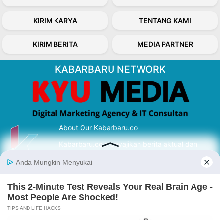
KIRIM KARYA
TENTANG KAMI
KIRIM BERITA
MEDIA PARTNER
KABARBARU NETWORK
About Our Kabarbaru.co
Kabarbaru.co menyajikan berita aktual dan
inspiratif dari sudut pandang berbaik sangka
serta terverifikasi dari sumber yang tepat.
Follow Kabarbaru