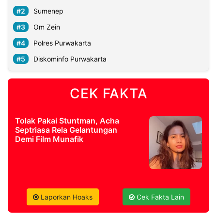
Sumenep
Om Zein
Polres Purwakarta
Diskominfo Purwakarta
CEK FAKTA
Tolak Pakai Stuntman, Acha
Septriasa Rela Gelantungan
Demi Film Munafik
Laporkan Hoaks
Cek Fakta Lain