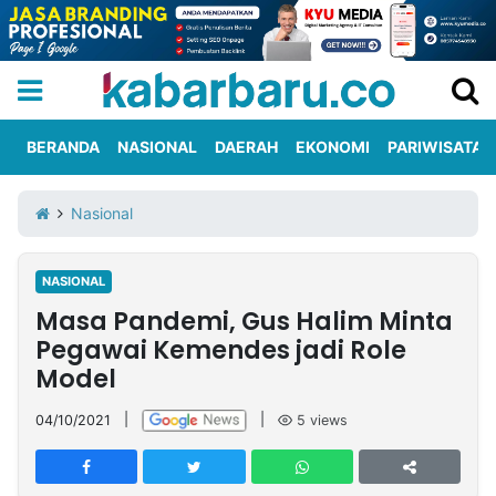
BERANDA
NASIONAL
DAERAH
EKONOMI
PARIWISATA
Informasi
KabarbaruTV
Kirim
Tentang
Nasional
Iklan
Berita
Kami
NASIONAL
Berita
Masa Pandemi, Gus Halim Minta
Nasional
International
Olahraga
Entertainment
Daerah
Pariwisata
Kuliner
Kolom
Pegawai Kemendes jadi Role
Model
Network
04/10/2021
|
|
5
views
PT
TREETAN