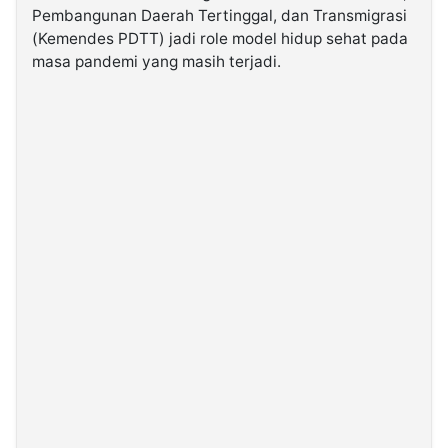
Pembangunan Daerah Tertinggal, dan Transmigrasi
(Kemendes PDTT) jadi role model hidup sehat pada
©
masa pandemi yang masih terjadi.
Kabarbaru.co
-
2026
PT.
Kabarbaru
Media
Holding