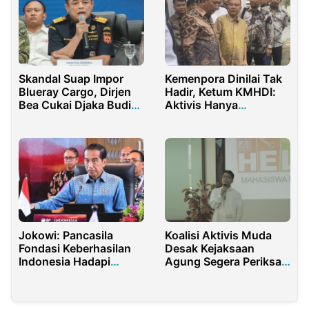
Skandal Suap Impor
Kemenpora Dinilai Tak
Blueray Cargo, Dirjen
Hadir, Ketum KMHDI:
Bea Cukai Djaka Budi
Aktivis Hanya
Utama Muncul dalam
Dirangkul Dasco dan
Dakwaan Korupsi Rp63
Kapolri
Miliar
Jokowi: Pancasila
Koalisi Aktivis Muda
Fondasi Keberhasilan
Desak Kejaksaan
Indonesia Hadapi
Agung Segera Periksa
Tantangan Global
Erick Thohir dalam
Kasus Korupsi
Pertamina