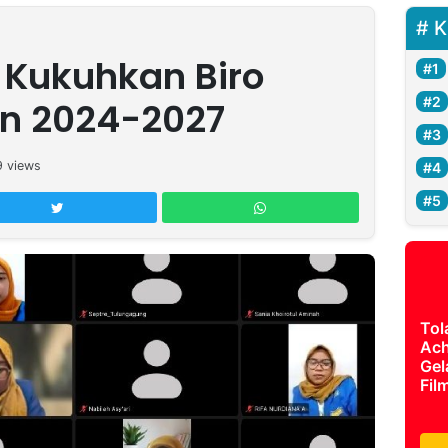
K
I Kukuhkan Biro
n 2024-2027
9
views
Tol
Ach
Gel
Fil