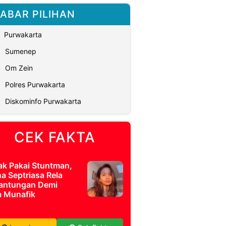
ABAR PILIHAN
Purwakarta
Sumenep
Om Zein
Polres Purwakarta
Diskominfo Purwakarta
CEK FAKTA
ak Pakai Stuntman,
a Septriasa Rela
antungan Demi
m Munafik