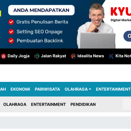
Daily Jogja
Jalan Rakyat
Idealita News
Kita No
RAH
EKONOMI
PARIWISATA
OLAHRAGA
ENTERTAINMENT
OLAHRAGA
ENTERTAINMENT
PENDIDIKAN