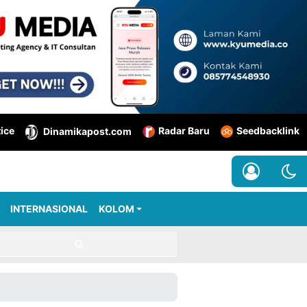
tice
Radar Baru
Seedbacklink
Dinamikapost.com
INTERNASIONAL
KOLOM