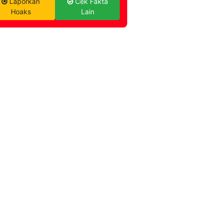
Laporkan
Cek Fakta
Hoaks
Lain