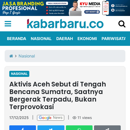
BERANDA
NASIONAL
DAERAH
EKONOMI
PARIWISATA
Informasi
KabarbaruTV
Kirim
Tentang
Nasional
Iklan
Berita
Kami
NASIONAL
Berita
Aktivis Aceh Sebut di Tengah
Nasional
International
Olahraga
Entertainment
Daerah
Pariwisata
Kuliner
Kolom
Bencana Sumatra, Saatnya
Bergerak Terpadu, Bukan
Terprovokasi
Network
17/12/2025
|
|
11
views
PT
TREETAN