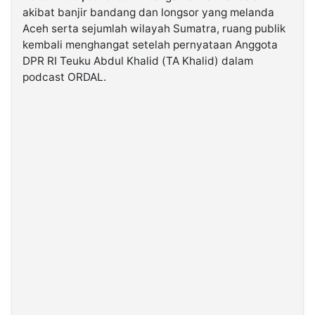
akibat banjir bandang dan longsor yang melanda
Aceh serta sejumlah wilayah Sumatra, ruang publik
©
kembali menghangat setelah pernyataan Anggota
Kabarbaru.co
-
DPR RI Teuku Abdul Khalid (TA Khalid) dalam
2026
podcast ORDAL.
PT.
Kabarbaru
Media
Holding