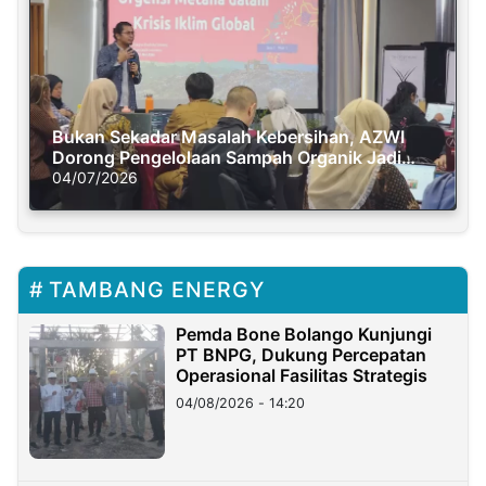
Bukan Sekadar Masalah Kebersihan, AZWI
Dorong Pengelolaan Sampah Organik Jadi
Solusi Krisis Iklim
04/07/2026
TAMBANG ENERGY
Pemda Bone Bolango Kunjungi
PT BNPG, Dukung Percepatan
Operasional Fasilitas Strategis
04/08/2026 - 14:20