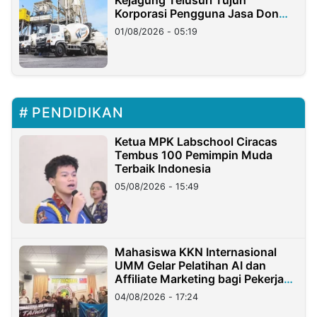
Korporasi Pengguna Jasa Don
Ritto
01/08/2026 - 05:19
PENDIDIKAN
Ketua MPK Labschool Ciracas
Tembus 100 Pemimpin Muda
Terbaik Indonesia
05/08/2026 - 15:49
Mahasiswa KKN Internasional
UMM Gelar Pelatihan AI dan
Affiliate Marketing bagi Pekerja
Migran Indonesia di Taiwan
04/08/2026 - 17:24