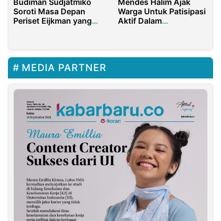
Budiman Sudjatmiko
Mendes Halim Ajak
Soroti Masa Depan
Warga Untuk Patisipasi
Periset Eijkman yang
Aktif Dalam
Diberhentikan
Pemanfaatan Dana
Desa
MEDIA PARTNER