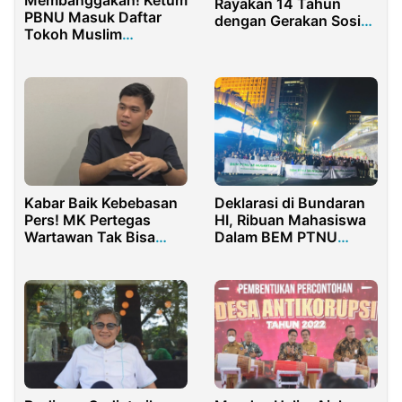
Rayakan 14 Tahun
PBNU Masuk Daftar
dengan Gerakan Sosial
Tokoh Muslim
Nasional “GARNITA
Berpengaruh di Dunia
BERGERAK”
ke-19
Kabar Baik Kebebasan
Deklarasi di Bundaran
Pers! MK Pertegas
HI, Ribuan Mahasiswa
Wartawan Tak Bisa
Dalam BEM PTNU
Dipolisikan Sebelum
Komitmen Perkuat
Jalur Dewan Pers
Konsolidasi
Tuntas