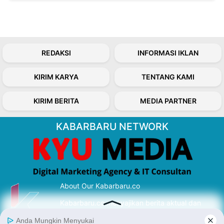
REDAKSI
INFORMASI IKLAN
KIRIM KARYA
TENTANG KAMI
KIRIM BERITA
MEDIA PARTNER
KABARBARU NETWORK
About Our Kabarbaru.co
Kabarbaru.co menyajikan berita aktual dan
inspiratif dari sudut pandang berbaik sangka
serta terverifikasi dari sumber yang tepat.