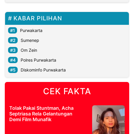
KABAR PILIHAN
Purwakarta
Sumenep
Om Zein
Polres Purwakarta
Diskominfo Purwakarta
CEK FAKTA
Tolak Pakai Stuntman, Acha
Septriasa Rela Gelantungan
Demi Film Munafik