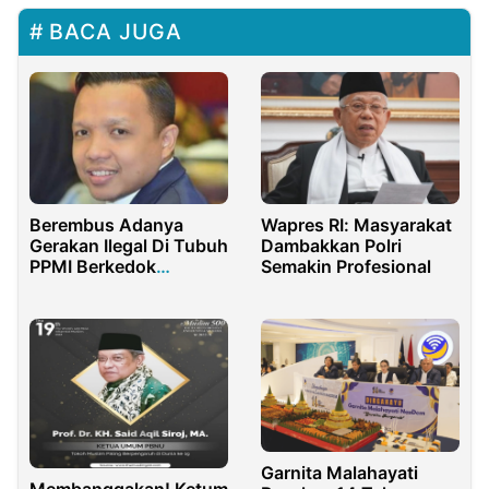
BACA JUGA
Berembus Adanya
Wapres RI: Masyarakat
Gerakan Ilegal Di Tubuh
Dambakkan Polri
PPMI Berkedok
Semakin Profesional
Munaslub, Tim Kuasa
Hukum : Berpotensi
Pidana
Garnita Malahayati
Membanggakan! Ketum