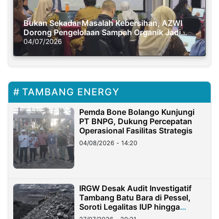
Bukan Sekadar Masalah Kebersihan, AZWI
Dorong Pengelolaan Sampah Organik Jadi
Solusi Krisis Iklim
04/07/2026
TAMBANG ENERGY
Pemda Bone Bolango Kunjungi
PT BNPG, Dukung Percepatan
Operasional Fasilitas Strategis
04/08/2026 - 14:20
IRGW Desak Audit Investigatif
Tambang Batu Bara di Pessel,
Soroti Legalitas IUP hingga
Stockpile