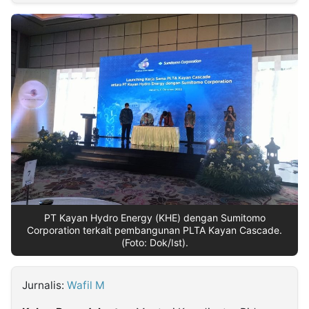
MULTIMEDIA
INDONESIA
Partner
Insight
Suara
Lens
Daily
Jalan
Idealita
Kita
Dinamikapost.com
Radar
Seedbacklink
NTB
Time
IDN
Jogja
Rakyat
News
Notice
Baru
Follow
Kabarbaru
PT Kayan Hydro Energy (KHE) dengan Sumitomo
Corporation terkait pembangunan PLTA Kayan Cascade.
(Foto: Dok/Ist).
Jurnalis:
Wafil M