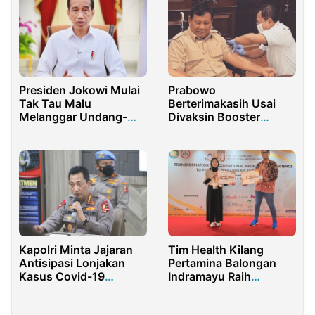
Presiden Jokowi Mulai
Prabowo
Tak Tau Malu
Berterimakasih Usai
Melanggar Undang-
Divaksin Booster
Undang
Nusantara oleh Dokter
Terawan
Tim Health Kilang
Kapolri Minta Jajaran
Pertamina Balongan
Antisipasi Lonjakan
Indramayu Raih
Kasus Covid-19
Penghargaan pada
Menjelang Liburan
Ajang IOMU 2024
Nataru 2021