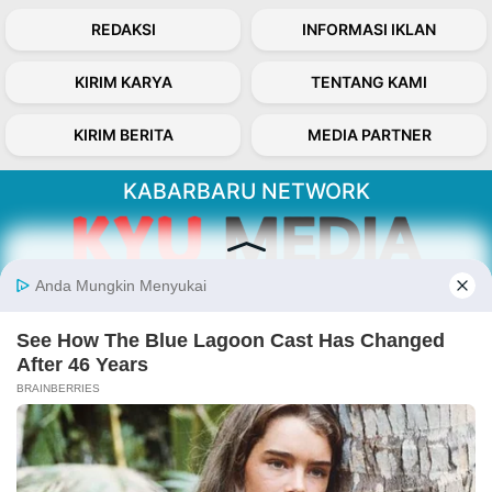
REDAKSI
INFORMASI IKLAN
KIRIM KARYA
TENTANG KAMI
KIRIM BERITA
MEDIA PARTNER
KABARBARU NETWORK
About Our Kabarbaru.co
Kabarbaru.co menyajikan berita aktual dan
inspiratif dari sudut pandang berbaik sangka
serta terverifikasi dari sumber yang tepat.
Follow Kabarbaru