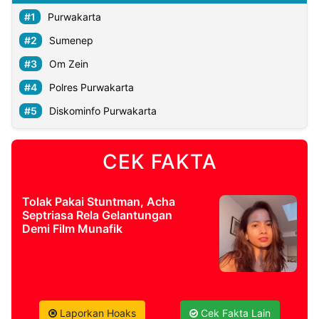
Purwakarta
Sumenep
Om Zein
Polres Purwakarta
Diskominfo Purwakarta
CEK FAKTA
Tolak Pakai Stuntman, Acha
Septriasa Rela Gelantungan
Demi Film Munafik
Laporkan Hoaks
Cek Fakta Lain