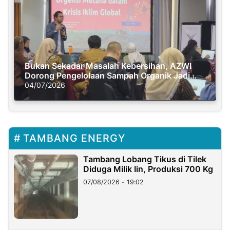
Bukan Sekadar Masalah Kebersihan, AZWI
Dorong Pengelolaan Sampah Organik Jadi
Solusi Krisis Iklim
04/07/2026
TAMBANG ENERGY
Tambang Lobang Tikus di Tilek
Diduga Milik Iin, Produksi 700 Kg
07/08/2026 - 19:02