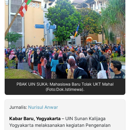
MULTIMEDIA
INDONESIA
Partner
Insight
Suara
Lens
Daily
Jalan
Idealita
Kita
Dinamikapost.com
Radar
Seedbacklink
NTB
Time
IDN
Jogja
Rakyat
News
Notice
Baru
Follow
Kabarbaru
PBAK UIN SUKA: Mahasiswa Baru Tolak UKT Mahal
(Foto:Dok.Istimewa).
Jurnalis:
Nurisul Anwar
Kabar Baru,
Yogyakarta
–
UIN Sunan Kalijaga
Yogyakarta melaksanakan kegiatan Pengenalan