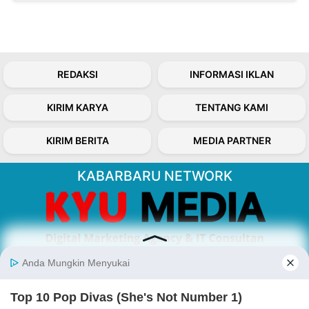
REDAKSI
INFORMASI IKLAN
KIRIM KARYA
TENTANG KAMI
KIRIM BERITA
MEDIA PARTNER
KABARBARU NETWORK
About Our Kabarbaru.co
Kabarbaru.co menyajikan berita aktual dan
inspiratif dari sudut pandang berbaik sangka
serta terverifikasi dari sumber yang tepat.