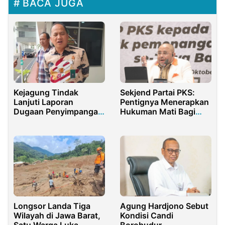
BACA JUGA
Kejagung Tindak
Sekjend Partai PKS:
Lanjuti Laporan
Pentignya Menerapkan
Dugaan Penyimpangan
Hukuman Mati Bagi
Kuota Pupuk
Koruptor
Nonsubsidi PT PI
Longsor Landa Tiga
Agung Hardjono Sebut
Wilayah di Jawa Barat,
Kondisi Candi
Satu Warga Luka
Borobudur