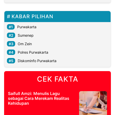
KABAR PILIHAN
Purwakarta
Sumenep
Om Zein
Polres Purwakarta
Diskominfo Purwakarta
CEK FAKTA
Saifull Amzi: Menulis Lagu
sebagai Cara Merekam Realitas
Kehidupan