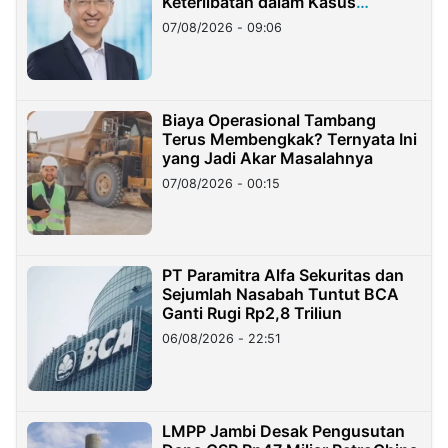
Keterlibatan dalam Kasus
Hilangnya Dana Nasabah Rp2,58
07/08/2026 - 09:06
Miliar
Biaya Operasional Tambang
Terus Membengkak? Ternyata Ini
yang Jadi Akar Masalahnya
07/08/2026 - 00:15
PT Paramitra Alfa Sekuritas dan
Sejumlah Nasabah Tuntut BCA
Ganti Rugi Rp2,8 Triliun
06/08/2026 - 22:51
LMPP Jambi Desak Pengusutan