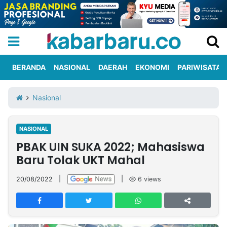
BERANDA
NASIONAL
DAERAH
EKONOMI
PARIWISATA
Informasi
KabarbaruTV
Kirim
Tentang
Nasional
Iklan
Berita
Kami
NASIONAL
Berita
PBAK UIN SUKA 2022; Mahasiswa
Nasional
International
Olahraga
Entertainment
Daerah
Pariwisata
Kuliner
Kolom
Baru Tolak UKT Mahal
20/08/2022
|
|
6
views
Network
PT
TREETAN