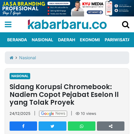
BERANDA
NASIONAL
DAERAH
EKONOMI
PARIWISATA
Informasi
KabarbaruTV
Kirim
Tentang
Nasional
Iklan
Berita
Kami
NASIONAL
Berita
Sidang Korupsi Chromebook:
Nasional
International
Olahraga
Entertainment
Daerah
Pariwisata
Kuliner
Kolom
Nadiem Copot Pejabat Eselon ll
yang Tolak Proyek
Network
24/12/2025
|
|
10
views
PT
TREETAN