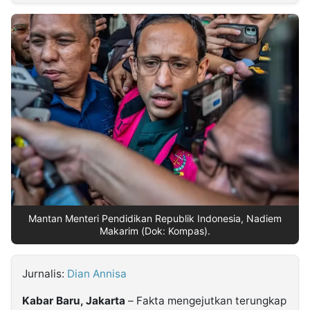
MULTIMEDIA
INDONESIA
Partner
Insight
Suara
Lens
Daily
Jalan
Idealita
Kita
Dinamikapost.com
Radar
Seedbacklink
NTB
Time
IDN
Jogja
Rakyat
News
Notice
Baru
Follow
Kabarbaru
Mantan Menteri Pendidikan Republik Indonesia, Nadiem
Makarim (Dok: Kompas).
Jurnalis:
Dian Annisa
Kabar Baru, Jakarta
– Fakta mengejutkan terungkap