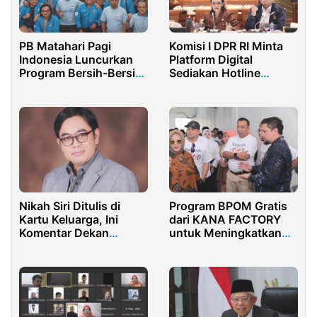
PB Matahari Pagi
Komisi I DPR RI Minta
Indonesia Luncurkan
Platform Digital
Program Bersih-Bersih
Sediakan Hotline
Rumah Ibadah
Pengaduan
Nikah Siri Ditulis di
Program BPOM Gratis
Kartu Keluarga, Ini
dari KANA FACTORY
Komentar Dekan
untuk Meningkatkan
Fakultas Syariah dan
Kualitas SDM Lokal di
Hukum UIN Jakarta
Situbondo