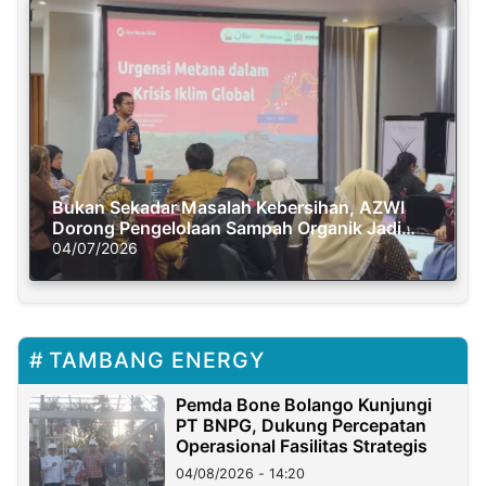
Bukan Sekadar Masalah Kebersihan, AZWI
Dorong Pengelolaan Sampah Organik Jadi
Solusi Krisis Iklim
04/07/2026
TAMBANG ENERGY
Pemda Bone Bolango Kunjungi
PT BNPG, Dukung Percepatan
Operasional Fasilitas Strategis
04/08/2026 - 14:20