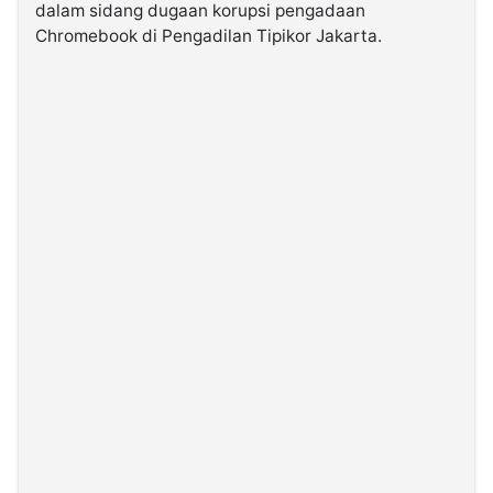
dalam sidang dugaan korupsi pengadaan
Chromebook di Pengadilan Tipikor Jakarta.
©
Kabarbaru.co
-
2026
PT.
Kabarbaru
Media
Holding