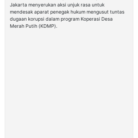
Jakarta menyerukan aksi unjuk rasa untuk
mendesak aparat penegak hukum mengusut tuntas
©
dugaan korupsi dalam program Koperasi Desa
Kabarbaru.co
-
Merah Putih (KDMP).
2026
PT.
Kabarbaru
Media
Holding