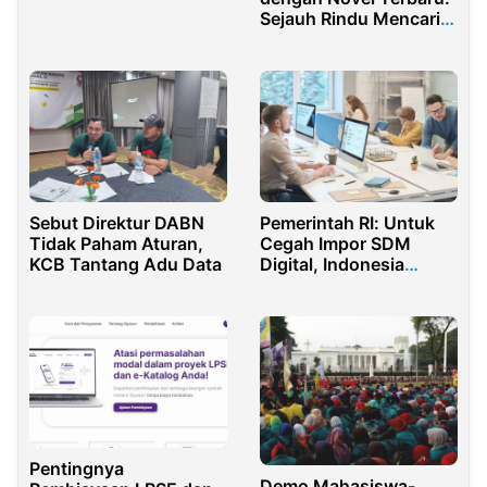
Rusak Berat
Sejauh Rindu Mencari
Pulang
Sebut Direktur DABN
Pemerintah RI: Untuk
Tidak Paham Aturan,
Cegah Impor SDM
KCB Tantang Adu Data
Digital, Indonesia
Butuh Digital SDM
Leadership
Pentingnya
Demo Mahasiswa-