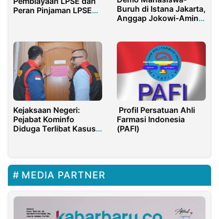
Pembiayaan LPSE dan
Buruh di Istana Jakarta,
Peran Pinjaman LPSE
Anggap Jokowi-Amin
Pemerintah dalam
Gagal!
Pengembangan
Layanan Publik
Kejaksaan Negeri:
Profil Persatuan Ahli
Pejabat Kominfo
Farmasi Indonesia
Diduga Terlibat Kasus
(PAFI)
Korupsi PDNS
MEDIA PARTNER