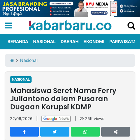
BERANDA
NASIONAL
DAERAH
EKONOMI
PARIWISATA
Informasi
KabarbaruTV
Kirim
Tentang
Nasional
Iklan
Berita
Kami
NASIONAL
Berita
Mahasiswa Seret Nama Ferry
Nasional
International
Olahraga
Entertainment
Daerah
Pariwisata
Kuliner
Kolom
Juliantono dalam Pusaran
Dugaan Korupsi KDMP
Network
22/06/2026
|
|
25K
views
PT
TREETAN