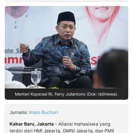
MULTIMEDIA
INDONESIA
Partner
Insight
Suara
Lens
Daily
Jalan
Idealita
Kita
Dinamikapost.com
Radar
Seedbacklink
NTB
Time
IDN
Jogja
Rakyat
News
Notice
Baru
Follow
Kabarbaru
Menteri Koperasi RI, Ferry Juliantono (Dok: Istimewa).
Jurnalis:
Imam Buchori
Kabar Baru, Jakarta
– Aliansi mahasiswa yang
terdiri dari HMI Jakarta, GMNI Jakarta, dan PMII