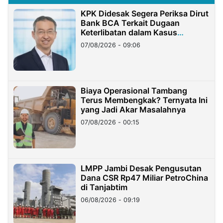
KPK Didesak Segera Periksa Dirut
Bank BCA Terkait Dugaan
Keterlibatan dalam Kasus
Hilangnya Dana Nasabah Rp2,58
07/08/2026 - 09:06
Miliar
Biaya Operasional Tambang
Terus Membengkak? Ternyata Ini
yang Jadi Akar Masalahnya
07/08/2026 - 00:15
LMPP Jambi Desak Pengusutan
Dana CSR Rp47 Miliar PetroChina
di Tanjabtim
06/08/2026 - 09:19