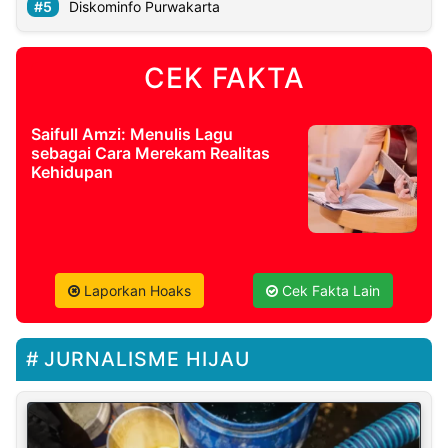
Diskominfo Purwakarta
CEK FAKTA
Saifull Amzi: Menulis Lagu
sebagai Cara Merekam Realitas
Kehidupan
Laporkan Hoaks
Cek Fakta Lain
JURNALISME HIJAU