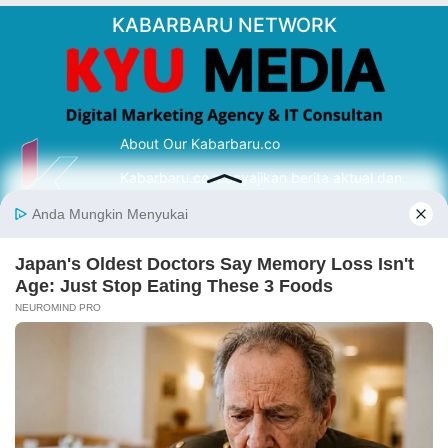
KABARBARU NETWORK
About Our Kabarbaru.co
Kabarbaru.co menyajikan berita aktual dan
inspiratif dari sudut pandang berbaik sangka
serta terverifikasi dari sumber yang tepat.
Follow Kabarbaru
Kabarbaru.co
Copyright © 2026. All rights reserved