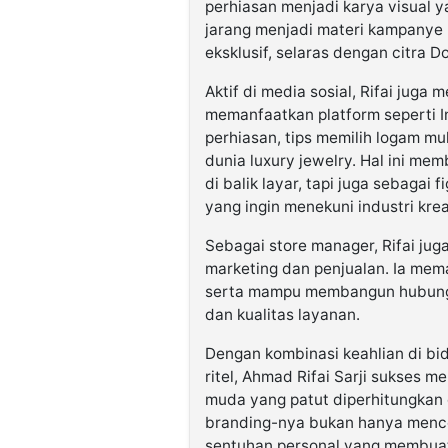
perhiasan menjadi karya visual y
jarang menjadi materi kampany
eksklusif, selaras dengan citra D
Aktif di media sosial, Rifai juga
memanfaatkan platform seperti I
perhiasan, tips memilih logam mu
dunia luxury jewelry. Hal ini me
di balik layar, tapi juga sebagai 
yang ingin menekuni industri krea
Sebagai store manager, Rifai ju
marketing dan penjualan. Ia mema
serta mampu membangun hubunga
dan kualitas layanan.
Dengan kombinasi keahlian di bid
ritel, Ahmad Rifai Sarji sukses m
muda yang patut diperhitungkan d
branding-nya bukan hanya mence
sentuhan personal yang membuat