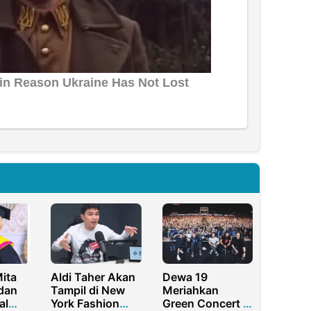
Mita
Aldi Taher Akan
Dewa 19
dan
Tampil di New
Meriahkan
al
York Fashion
Green Concert di