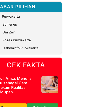
ABAR PILIHAN
Purwakarta
Sumenep
Om Zein
Polres Purwakarta
Diskominfo Purwakarta
CEK FAKTA
full Amzi: Menulis
u sebagai Cara
ekam Realitas
idupan