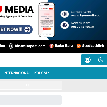
ice
Radar Baru
Seedbacklink
Dinamikapost.com
INTERNASIONAL
KOLOM