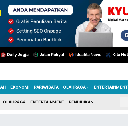
Daily Jogja
Jalan Rakyat
Idealita News
Kita Not
RAH
EKONOMI
PARIWISATA
OLAHRAGA
ENTERTAINMENT
OLAHRAGA
ENTERTAINMENT
PENDIDIKAN