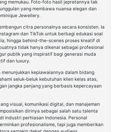
ang memukau. Foto-foto hasil jepretannya tak
e unggulan yang membawa nuansa elegan dan
ominique Jewellery.
 membangun citra personalnya secara konsisten. Ia
nstagram dan TikTok untuk berbagi edukasi soal
lia, hingga behind-the-scenes proses kreatif di
mbuatnya tidak hanya dikenal sebagai profesional
figur publik yang inspiratif bagi generasi muda
tif dan luxury.
ga menunjukkan kepiawaiannya dalam bidang
hami seluk-beluk kebutuhan klien kelas atas,
n jangka panjang yang berbasis kepercayaan
ang visual, komunikasi digital, dan manajemen
emposisikan dirinya sebagai salah satu talenta
i industri perhiasan Indonesia. Personal
rminkan profesionalisme, tapi juga memberikan
nya semakin dekat dengan audiens.