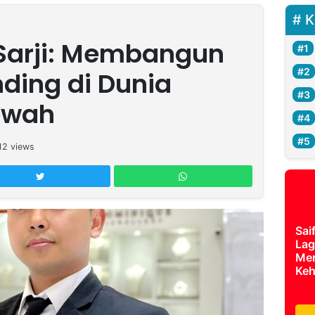
K
Sarji: Membangun
nding di Dunia
ewah
12
views
Sai
Lag
Mer
Keh