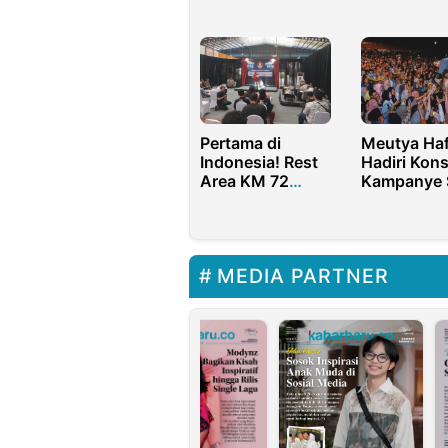
Versi Sherina
dengan Ko
Munaf, Orang
Edukasiny
Tua Wajib Tahu!
Pertama di
Meutya Haf
Indonesia! Rest
Hadiri Kons
Area KM 72
Kampanye 
Cipularang Gelar
Bullying:
‘Temu Lawak
Kekerasan 
Stand-Up
Gak Asik
Comedy’ Bareng
MEDIA PARTNER
Juri Top