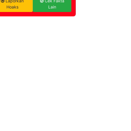
Laporkan
Cek Fakta
Hoaks
Lain