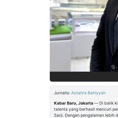
©
Kabarbaru.co
-
2026
PT.
Kabarbaru
Media
Holding
Jurnalis:
Azzahra Bahiyyah
Kabar Baru, Jakarta
— Di balik k
talenta yang berhasil mencuri pe
Sarji. Dengan pengalaman lebih d