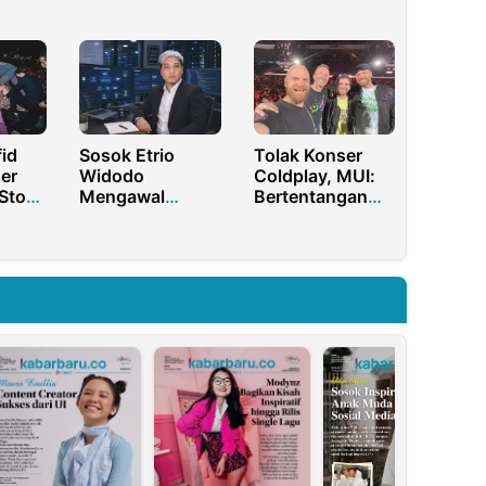
nten
Week Bareng
Stadion
a
Batik Trusmi
Diponegoro
Semarang
id
Sosok Etrio
Tolak Konser
er
Widodo
Coldplay, MUI:
Stop
Mengawal
Bertentangan
Infrastruktur
dengan Budaya
Itu
Digital Modern
Indonesia
Melalui Keahlian
Backend
Engineering