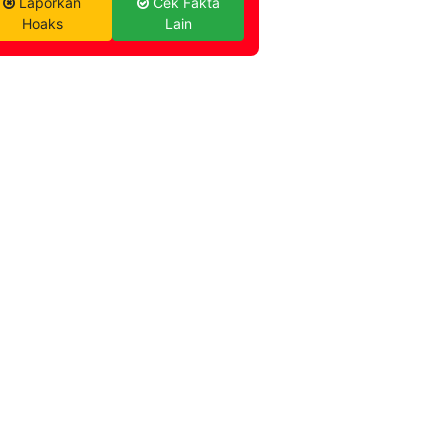
Laporkan
Cek Fakta
Hoaks
Lain