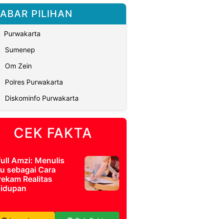
ABAR PILIHAN
Purwakarta
Sumenep
Om Zein
Polres Purwakarta
Diskominfo Purwakarta
CEK FAKTA
full Amzi: Menulis
u sebagai Cara
ekam Realitas
idupan