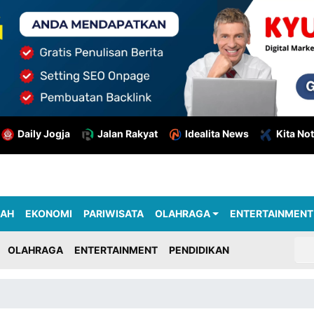
Daily Jogja
Jalan Rakyat
Idealita News
Kita Not
RAH
EKONOMI
PARIWISATA
OLAHRAGA
ENTERTAINMENT
OLAHRAGA
ENTERTAINMENT
PENDIDIKAN