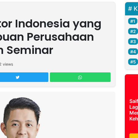
K
tor Indonesia yang
ibuan Perusahaan
n Seminar
2
views
Sai
Lag
Mer
Keh