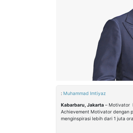
©
Kabarbaru.co
-
2026
PT.
Kabarbaru
Media
Holding
:
Muhammad Imtiyaz
Kabarbaru, Jakarta
– Motivator 
Achievement Motivator dengan pe
menginspirasi lebih dari 1 juta o