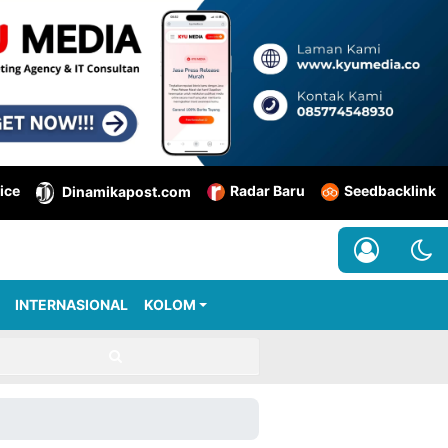
ice
Radar Baru
Seedbacklink
Dinamikapost.com
INTERNASIONAL
KOLOM