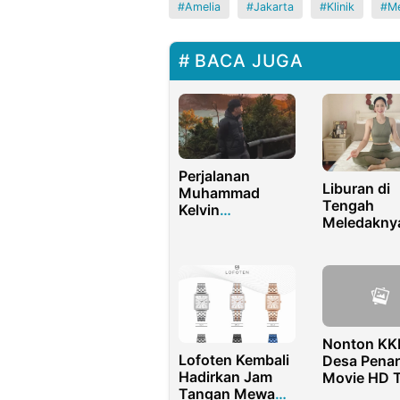
Amelia
Jakarta
Klinik
Me
BACA JUGA
Perjalanan
Liburan di
Muhammad
Tengah
Kelvin
Meledakny
Mardiansyah :
Omicron, 
dari Penjual Es
Zainal: Pe
Kini Sukses Jadi
Keterbatas
Konten Kreator
Game
Nonton KK
Lofoten Kembali
Desa Penari
Hadirkan Jam
Movie HD 
Tangan Mewah
Buffering,