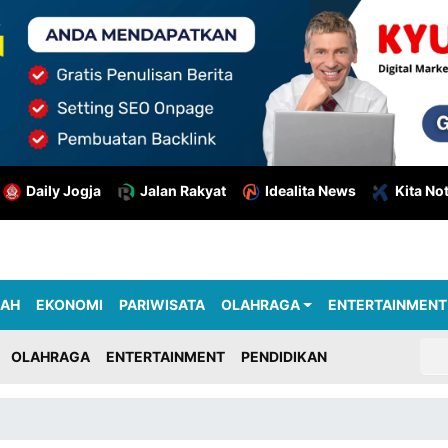
Daily Jogja
Jalan Rakyat
Idealita News
Kita No
RAH
EKONOMI
PARIWISATA
OLAHRAGA
ENTERTAINMENT
OLAHRAGA
ENTERTAINMENT
PENDIDIKAN