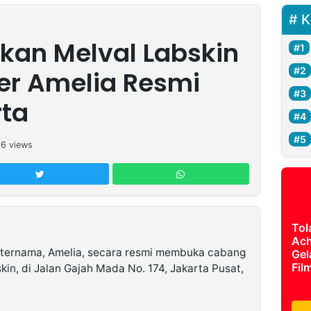
K
ikan Melval Labskin
cer Amelia Resmi
rta
16
views
Tol
Ach
r ternama, Amelia, secara resmi membuka cabang
Gel
Fil
kin, di Jalan Gajah Mada No. 174, Jakarta Pusat,