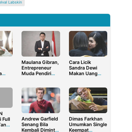
lval Labskin
Maulana Gibran,
Cara Licik
Entrepreneur
Sandra Dewi
a
Muda Pendiri
Makan Uang
Bunga
Fintech AI
Korupsi, Pakai
nuh
Hunters Group
Rekening
an!
Indonesia
Asisten Untuk
Kelabui Penyidik
N
Andrew Garfield
Dimas Farkhan
 Full
Senang Bila
Umumkan Single
Tanpa
Kembali Diminta
Keempat