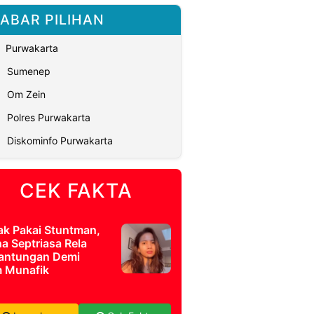
ABAR PILIHAN
Purwakarta
Sumenep
Om Zein
Polres Purwakarta
Diskominfo Purwakarta
CEK FAKTA
ak Pakai Stuntman,
a Septriasa Rela
antungan Demi
m Munafik