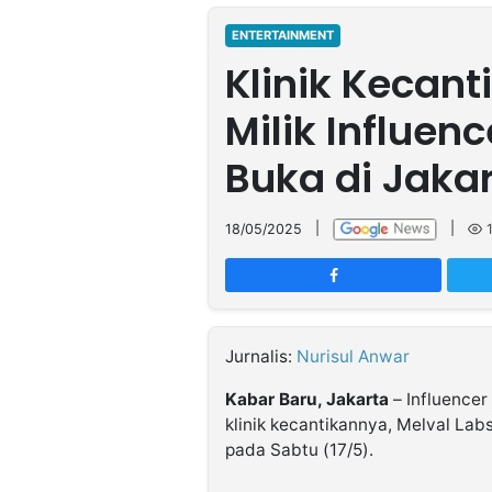
MULTIMEDIA
INDONESIA
ENTERTAINMENT
Klinik Kecant
Partner
Milik Influen
Insight
Suara
Lens
Daily
Jalan
Idealita
Kita
Dinamikapost.com
Radar
Seedbacklink
Buka di Jaka
NTB
Time
IDN
Jogja
Rakyat
News
Notice
Baru
18/05/2025
|
|
Follow
Kabarbaru
Jurnalis:
Nurisul Anwar
Kabar Baru, Jakarta
– Influence
klinik kecantikannya, Melval Labs
pada Sabtu (17/5).