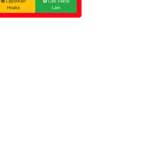
Laporkan
Cek Fakta
Hoaks
Lain