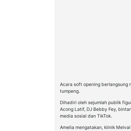
©
Kabarbaru.co
-
2026
PT.
Kabarbaru
Media
Holding
Acara soft opening berlangsung m
tumpeng.
Dihadiri oleh sejumlah publik fi
Acong Latif, DJ Bebby Fey, binta
media sosial dan TikTok.
Amelia mengatakan, klinik Melva