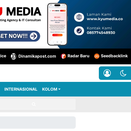
tice
Radar Baru
Seedbacklink
Dinamikapost.com
INTERNASIONAL
KOLOM